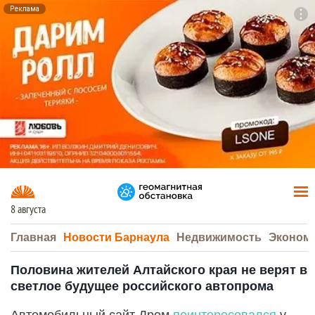
Реклама
To
F7
8 августа
Главная
Новости Барнаула
Недвижимость
Эконом
Половина жителей Алтайского края не верят в
светлое будущее российского автопрома
Автомобильный сайт Дром
поинтересовался
у