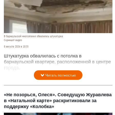
В барнаульской многоэтажке обвалилась штукатурка.
Скриншот видео
8 августа 2026 в 18:35
Штукатурка обвалилась с потолка в
барнаульской квартире, расположенной в центре
города.
Читать полностью
«Не позорься, Олеся». Соведущую Журавлева
в «Натальной карте» раскритиковали за
поддержку «Колобка»