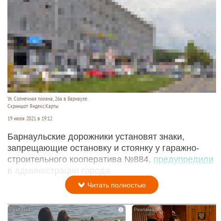
Ул. Солнечная поляна, 26а в Барнауле.
Скриншот Яндекс.Карты
19 июля 2021 в 19:12
Барнаульские дорожники установят знаки,
запрещающие остановку и стоянку у гаражно-
строительного кооператива №884,
предупредили
в администрации города.
Читать полностью
i