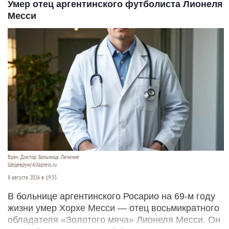
Умер отец аргентинского футболиста Лионеля
Месси
Врач. Доктор. Больница. Лечение
Шедеврум/Altapress.ru
8 августа 2026 в 19:35
В больнице аргентинского Росарио на 69-м году
жизни умер Хорхе Месси — отец восьмикратного
обладателя «Золотого мяча» Лионеля Месси. Он