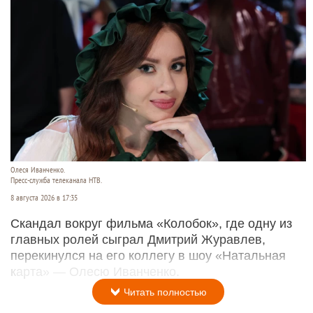
Олеся Иванченко.
Пресс-служба телеканала НТВ.
8 августа 2026 в 17:35
Скандал вокруг фильма «Колобок», где одну из
главных ролей сыграл Дмитрий Журавлев,
перекинулся на его коллегу в шоу «Натальная
карта» — Олесю Иванченко.
Читать полностью