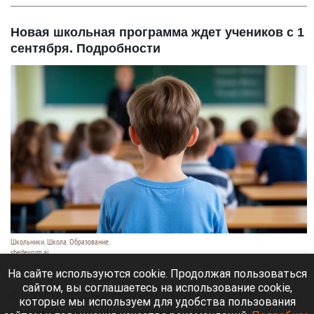
Новая школьная программа ждет учеников с 1
сентября. Подробности
Школьники. Школа. Образование.
shedevrum.ai
8 августа 2026 в 17:05
На сайте используются cookie. Продолжая пользоваться
сайтом, вы соглашаетесь на использование cookie,
С 1 сентября российские школьники начнут
которые мы используем для удобства пользования
заниматься по обновленной программе. Как