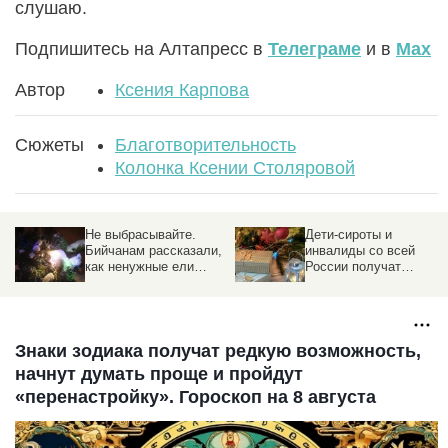
слушаю.
Подпишитесь на Алтапресс в
Телеграме
и в
Max
Автор
Ксения Карпова
Сюжеты
Благотворительность
Колонка Ксении Столяровой
Не выбрасывайте.
Дети-сироты и
Бийчанам рассказали,
инвалиды со всей
как ненужные ели
России получат
могут дополнительно
подарки на Новый год.
украсить город
«Елка желаний»
Знаки зодиака получат редкую возможность,
начнут думать проще и пройдут
«перенастройку». Гороскоп на 8 августа