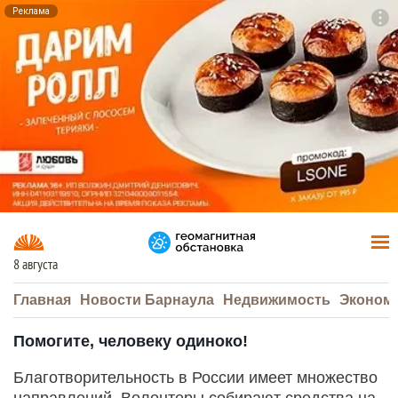
Реклама
To
F7
8 августа
Главная
Новости Барнаула
Недвижимость
Эконом
Помогите, человеку одиноко!
Благотворительность в России имеет множество
направлений. Волонтеры собирают средства на