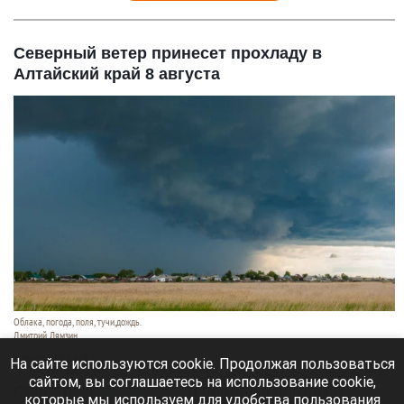
Северный ветер принесет прохладу в
Алтайский край 8 августа
Облака, погода, поля, тучи,дождь.
Дмитрий Лямзин
8 августа 2026 в 08:05
На сайте используются cookie. Продолжая пользоваться
сайтом, вы соглашаетесь на использование cookie,
Синоптики
рассказали
о прогнозе погоды в
которые мы используем для удобства пользования