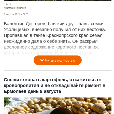
В лесу.
Анастасия Панченко
8 августа 2026 в 09:05
Валентин Дегтерев, близкий друг главы семьи
Усольцевых, внезапно получил от них весточку.
Пропавшая в тайге Красноярского края семья
неожиданно дала о себе знать. Он раскрыл
дословное содержание короткого послания,
которое ему отправила Ирина Усольцева.
Читать полностью
Спешите копать картофель, откажитесь от
кровопролития и не откладывайте ремонт в
Ермолаев день 8 августа