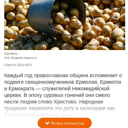
Картофель.
Олег Богданов, altapress.ru
8 августа 2026 в 08:35
Каждый год православная община вспоминает о
подвиге священномучеников Ермолая, Ермиппа
и Ермократа — служителей Никомидийской
церкви. В эпоху суровых гонений они смело
несли людям слово Христово. Народная
традиция закрепила эту дату в календаре как
Ермолаев или Марьев день.
Читать полностью