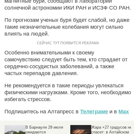
магнитные бури, сообщают в лаборатории
солнечной астрономии ИКИ РАН и ИСЗФ СО РАН.
По прогнозам ученых буря будет слабой, но даже
такие незначительные колебания могут сильно
влиять на людей.
Особенно внимательными к своему
самочувствию следует быть тем, кто страдает от
сердечно-сосудистых заболеваний, а также
частых перепадов давления.
Не рекомендуется в такие периоды увлекаться
физическими нагрузками. Кроме того, необходимо
избегать стрессов.
Подпишитесь на Алтапресс в
Телеграме
и в
Max
Жара +27 градусов не
Жара до +32 и дожди с
спасет: в Алтайском
грозами: прогноз