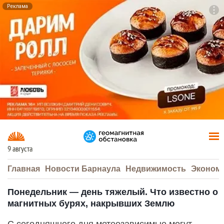
Реклама
To
F7
9 августа
Главная
Новости Барнаула
Недвижимость
Эконом
Понедельник — день тяжелый. Что известно о
магнитных бурях, накрывших Землю
С сегодняшнего дня метеозависимые могут