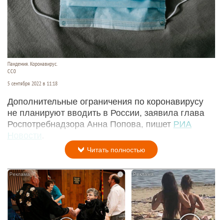
Пандемия. Коронавирус.
СС0
5 сентября 2022 в 11:18
Дополнительные ограничения по коронавирусу
не планируют вводить в России, заявила глава
Роспотребнадзора Анна Попова, пишет
РИА
Новости
.
Читать полностью
i