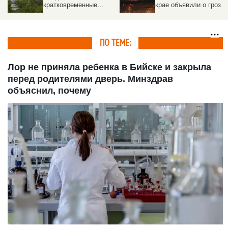
крае объявили о грозах
погоды в Алтайском
х
и ливнях на 28 июля
крае на неделю с 27
июля
ПО ТЕМЕ:
Лор не приняла ребенка в Бийске и закрыла
перед родителями дверь. Минздрав
объяснил, почему