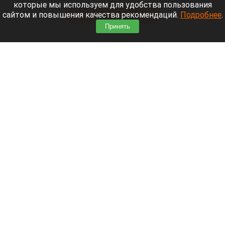
Мощный ураган бушует в Самарской области.
которые мы используем для удобства пользования
сайтом и повышения качества рекомендаций.
Подробнее
.
Читать полностью
Принять
Москвичей призвали оставаться дома
Экран телефона
Шедеврум/Altapress.ru
9 августа 2026 в 17:46