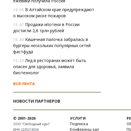
ежевики получила Россия
В Алтайском крае предупреждают
16:00
о высоком риске пожаров
Продажи ипотеки в России
15:47
достигли 2,6 трлн рублей
Кишечная палочка забралась в
15:40
бургеры нескольких популярных сетей
фастфуда
Лед в ресторанах может быть
15:20
опасен для здоровья, заявила
биотехнолог
ВСЯ ЛЕНТА
НОВОСТИ ПАРТНЕРОВ
© 2001-2026
УСЛУГИ
Р
Подписка
Об
ООО “Свободный курс”
Конференц-зал
П
ИНН 2225214326