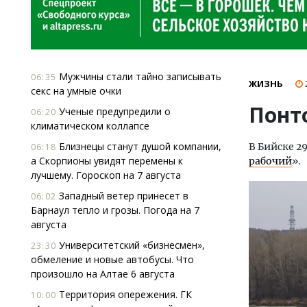
Мужчины стали тайно записывать
06:35
ЖИЗНЬ
секс на умные очки
Понт
Ученые предупредили о
06:20
климатическом коллапсе
Близнецы станут душой компании,
В Бийске 2
06:18
а Скорпионы увидят перемены к
рабочий
».
лучшему. Гороскоп на 7 августа
Западный ветер принесет в
06:02
Барнаул тепло и грозы. Погода на 7
августа
Университетский «бизнесмен»,
23:30
обмеление и новые автобусы. Что
произошло на Алтае 6 августа
Территория опережения. ГК
10:00