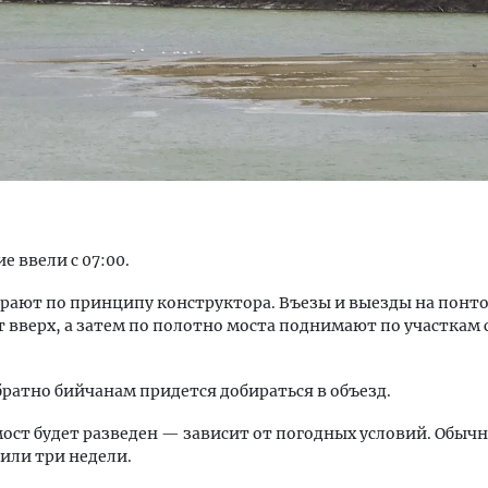
тектурный код начинается с
Смелость архитектурных 
ли. Мощение крупноформатными
Генеральный директор к
тами становится новым
ЗИАС — об эстетике горо
ндартом благоустройства
трендах в фасадах и разв
е ввели с 07:00.
ОИТЕЛЬСТВО
СТРОИТЕЛЬСТВО
рают по принципу конструктора. Въезы и выезды на понт
вверх, а затем по полотно моста поднимают по участкам
обратно бийчанам придется добираться в объезд.
мост будет разведен — зависит от погодных условий. Обычн
 или три недели.