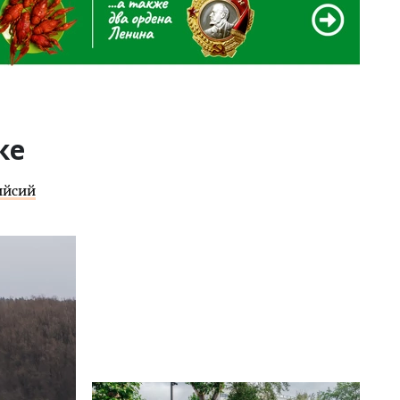
ке
ийсий