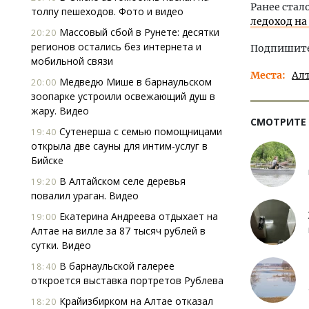
Ранее стал
толпу пешеходов. Фото и видео
ледоход на
Массовый сбой в Рунете: десятки
20:20
регионов остались без интернета и
Подпишитес
мобильной связи
Места
Ал
Медведю Мише в барнаульском
20:00
зоопарке устроили освежающий душ в
жару. Видео
СМОТРИТЕ
Сутенерша с семью помощницами
19:40
открыла две сауны для интим-услуг в
Бийске
В Алтайском селе деревья
19:20
повалил ураган. Видео
Екатерина Андреева отдыхает на
19:00
Алтае на вилле за 87 тысяч рублей в
сутки. Видео
В барнаульской галерее
18:40
откроется выставка портретов Рублева
Крайизбирком на Алтае отказал
18:20