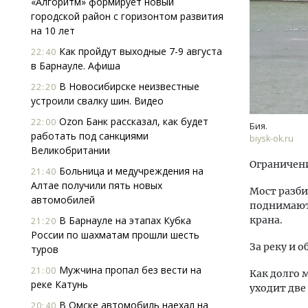
«Алгоритм» формирует новый
городской район с горизонтом развития
на 10 лет
Как пройдут выходные 7-9 августа
22:40
в Барнауле. Афиша
В Новосибирске неизвестные
22:20
устроили свалку шин. Видео
Архи
Ozon Банк рассказал, как будет
22:00
Бия.
зем
работать под санкциями
biysk-ok.ru
пли
Великобритании
ста
Ограничени
Больница и медучреждения на
21:40
СТР
Алтае получили пять новых
Мост разби
автомобилей
поднимают 
В Барнауле на этапах Кубка
крана.
21:20
России по шахматам прошли шесть
За реку и 
туров
Мужчина пропал без вести на
21:00
Как долго 
реке Катунь
уходит две
В Омске автомобиль наехал на
20:40