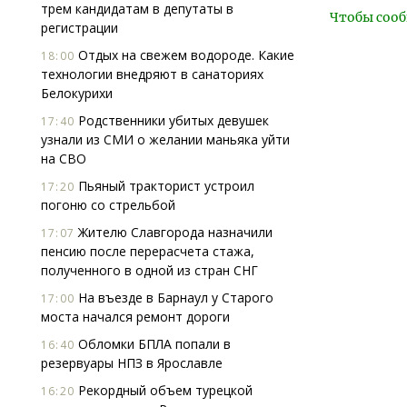
трем кандидатам в депутаты в
Чтобы сооб
регистрации
Отдых на свежем водороде. Какие
18:00
технологии внедряют в санаториях
Белокурихи
Родственники убитых девушек
17:40
узнали из СМИ о желании маньяка уйти
на СВО
Пьяный тракторист устроил
17:20
погоню со стрельбой
Жителю Славгорода назначили
17:07
пенсию после перерасчета стажа,
полученного в одной из стран СНГ
На въезде в Барнаул у Старого
17:00
моста начался ремонт дороги
Обломки БПЛА попали в
16:40
резервуары НПЗ в Ярославле
Рекордный объем турецкой
16:20