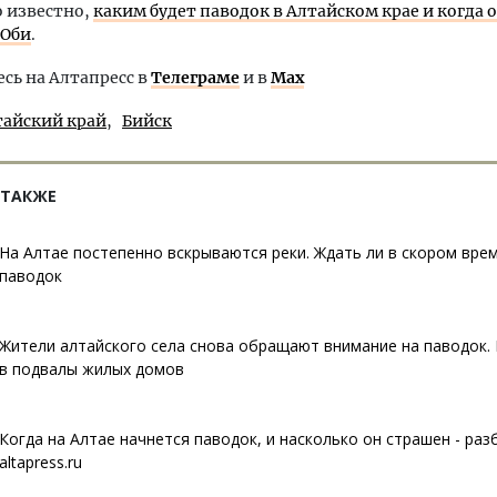
о известно,
каким будет паводок в Алтайском крае и когда
 Оби
.
ь на Алтапресс в
Телеграме
и в
Max
тайский край
Бийск
 ТАКЖЕ
На Алтае постепенно вскрываются реки. Ждать ли в скором вре
паводок
Жители алтайского села снова обращают внимание на паводок.
в подвалы жилых домов
Когда на Алтае начнется паводок, и насколько он страшен - раз
altapress.ru