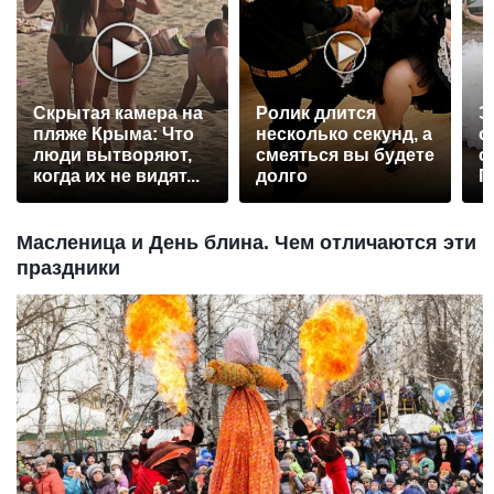
Скрытая камера на
Ролик длится
Э
пляже Крыма: Что
несколько секунд, а
о
люди вытворяют,
смеяться вы будете
с
когда их не видят...
долго
П
р
Масленица и День блина. Чем отличаются эти
праздники