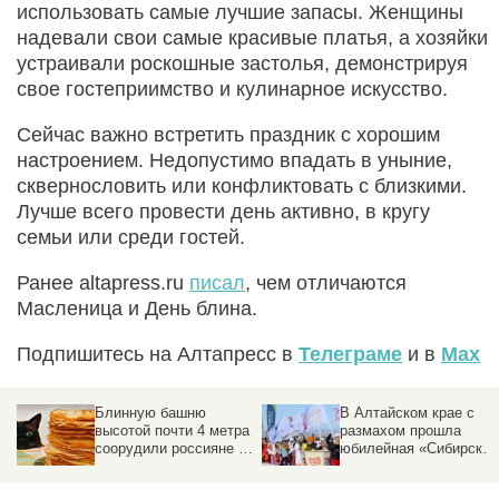
использовать самые лучшие запасы. Женщины
надевали свои самые красивые платья, а хозяйки
устраивали роскошные застолья, демонстрируя
свое гостеприимство и кулинарное искусство.
Сейчас важно встретить праздник с хорошим
настроением. Недопустимо впадать в уныние,
сквернословить или конфликтовать с близкими.
Лучше всего провести день активно, в кругу
семьи или среди гостей.
Ранее altapress.ru
писал
, чем отличаются
Масленица и День блина.
Подпишитесь на Алтапресс в
Телеграме
и в
Max
Блинную башню
В Алтайском крае с
высотой почти 4 метра
размахом прошла
соорудили россияне во
юбилейная «Сибирская
время Масленицы
Масленица».
Фоторепортаж