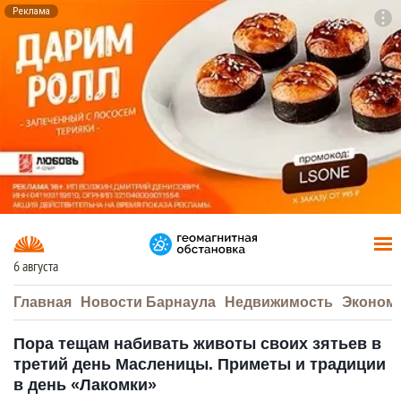
Реклама
To
F7
6 августа
Главная
Новости Барнаула
Недвижимость
Эконом
Пора тещам набивать животы своих зятьев в
третий день Масленицы. Приметы и традиции
в день «Лакомки»