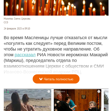
Молитва. Свечи. Церковь
СС0
24 февраля 2025 в 09:10
Во время Масленицы лучше отказаться от мысли
«погулять как следует» перед Великим постом,
чтобы не утратить духовное направление. Об
этом
рассказал
РИА Новости иеромонах Макарий
(Маркиш), председатель отдела по
взаимоотношениям Церкви с обществом и СМИ
Иваново-Вознесенской епархии РПЦ.
Читать полностью
i
i