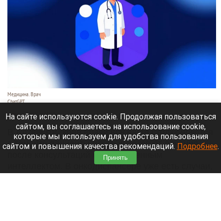
Медицина. Врач
ChatGPT
6 августа 2026 в 11:10
На сайте используются cookie. Продолжая пользоваться
сайтом, вы соглашаетесь на использование cookie,
В Алтайском крае врачи все чаще столккиваются
которые мы используем для удобства пользования
с тем, что пациенты отказываются от лечения
сайтом и повышения качества рекомендаций.
Подробнее
.
после консультаций с искусственным
Принять
интеллектом. В онкодиспансере уже есть случаи,
когда люди рисковали жизнью, доверившись
нейросети.
Читать полностью