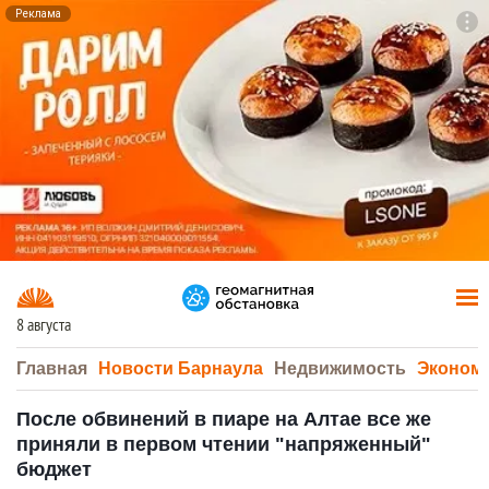
Реклама
To
F7
8 августа
Главная
Новости Барнаула
Недвижимость
Эконом
После обвинений в пиаре на Алтае все же
приняли в первом чтении "напряженный"
бюджет