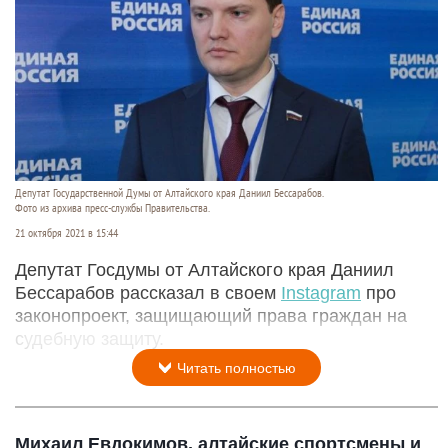
Депутат Государственной Думы от Алтайского края Даниил Бессарабов.
Фото из архива пресс-службы Правительства.
21 октября 2021 в 15:44
Депутат Госдумы от Алтайского края Даниил
Бессарабов рассказал в своем
Instagram
про
законопроект, защищающий права граждан на
судебную защиту.
Читать полностью
Михаил Евдокимов, алтайские спортсмены и