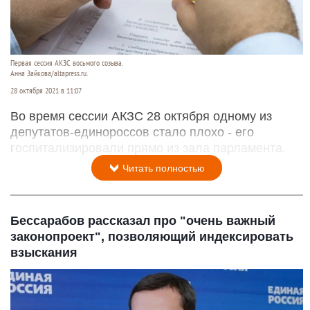
Первая сессия АКЗС восьмого созыва.
Анна Зайкова/altapress.ru.
28 октября 2021 в 11:07
Во время сессии АКЗС 28 октября одному из
депутатов-единороссов стало плохо - его
госпитализировали прямо из зала парламента.
Читать полностью
Бессарабов рассказал про "очень важный
законопроект", позволяющий индексировать
взыскания