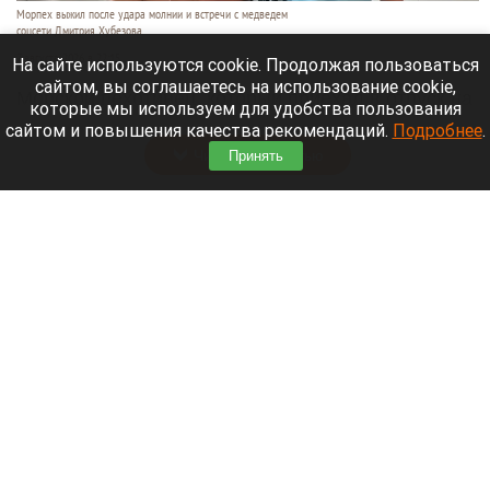
Морпех выжил после удара молнии и встречи с медведем
соцсети Дмитрия Хубезова
7 августа 2026 в 22:15
На сайте используются cookie. Продолжая пользоваться
сайтом, вы соглашаетесь на использование cookie,
Морской пехотинец, который приехал в отпуск на
которые мы используем для удобства пользования
Алтай, пережил чудовищную серию событий.
сайтом и повышения качества рекомендаций.
Подробнее
.
Читать полностью
Принять
В Барнауле водитель сбил женщину на зебре
и скрылся