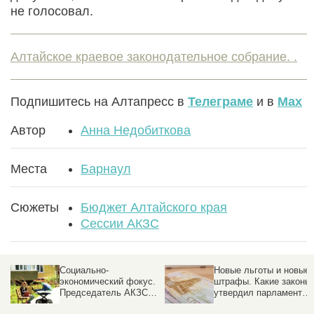
не голосовал.
Алтайское краевое законодательное собрание. .
Подпишитесь на Алтапресс в
Телеграме
и в
Max
Автор
Анна Недобиткова
Места
Барнаул
Сюжеты
Бюджет Алтайского края
Сессии АКЗС
Социально-
Новые льготы и новые
экономический фокус.
штрафы. Какие законы
Председатель АКЗС
утвердил парламент
отчитался о самых
Алтайского края