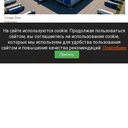
Склады. Озон.
Нейросети
6 августа 2026 в 22:00
На сайте используются cookie. Продолжая пользоваться
сайтом, вы соглашаетесь на использование cookie,
Банк работает в стандартном режиме, и
которые мы используем для удобства пользования
британские санкции не влияют на его
сайтом и повышения качества рекомендаций.
Подробнее
.
деятельность.
Принять
Читать полностью
Больница и медучреждения на Алтае
получили пять новых автомобилей