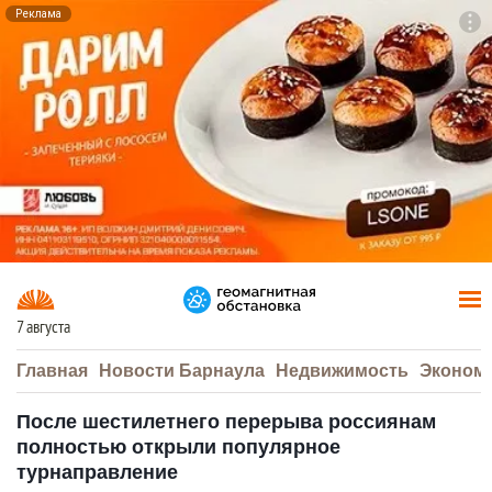
Реклама
To
F7
7 августа
Главная
Новости Барнаула
Недвижимость
Эконом
После шестилетнего перерыва россиянам
полностью открыли популярное
турнаправление