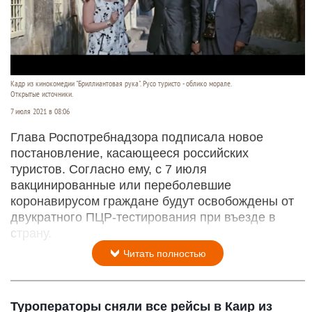
Кадр из кинокомедии "Бриллиантовая рука". Русо туристо - облико морале.
Открытые источники.
7 июля 2021 в 08:06
Глава Роспотребнадзора подписала новое
постановление, касающееся российских
туристов. Согласно ему, с 7 июля
вакцинированные или переболевшие
коронавирусом граждане будут освобождены от
двукратного ПЦР-тестирования при въезде в
страну.
Читать полностью
Туроператоры сняли все рейсы в Каир из