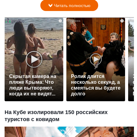
Читать полностью
i
i
Скрытая камера на
Ролик длится
Э
пляже Крыма: Что
несколько секунд, а
о
люди вытворяют,
смеяться вы будете
с
когда их не видят...
долго
П
р
На Кубе изолировали 150 российских
туристов с ковидом