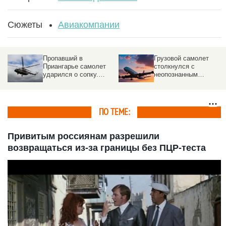
Сюжеты
Авиакомпании
Пропавший в
Грузовой самолет
Приангарье самолет
столкнулся с
ударился о сопку.
неопознанным
Подробности ЧП
объектом над
аэропортом
ПО ТЕМЕ:
Привитым россиянам разрешили
возвращаться из-за границы без ПЦР-теста