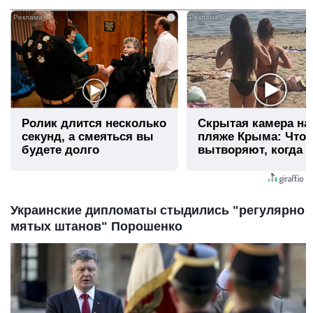
i
Ролик длится несколько
Скрытая камера на
секунд, а смеяться вы
пляже Крыма: Что
будете долго
вытворяют, когда и
видят...
Украинские дипломаты стыдились "регулярно
мятых штанов" Порошенко