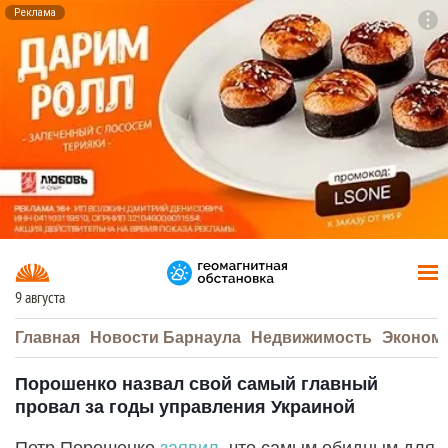
Реклама
To
F7
9 августа
Главная
Новости Барнаула
Недвижимость
Эконом
Порошенко назвал свой самый главный
провал за годы управления Украиной
Петр Порошенко
заявил
, что самым обидным для