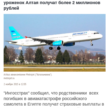
уроженок Алтая получат более 2 миллионов
рублей
Airbus авиакомпании Мetrojet ("Когалымавиа").
metrojet.ru
2 ноября 2015 в 12:05
"Ингосстрах" сообщил, что родственники всех
погибших в авиакатастрофе российского
самолета в Египте получат страховые выплаты в