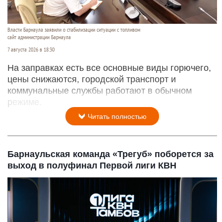
Власти Барнаула заявили о стабилизации ситуации с топливом
сайт администрации Барнаула
7 августа 2026 в 18:30
На заправках есть все основные виды горючего,
цены снижаются, городской транспорт и
коммунальные службы работают в обычном
режиме.
Читать полностью
Барнаульская команда «Трегуб» поборется за
выход в полуфинал Первой лиги КВН