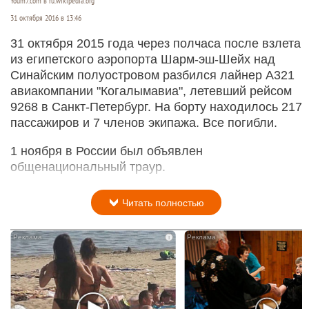
Youm7.com в ru.wikipedia.org
31 октября 2016 в 13:46
31 октября 2015 года через полчаса после взлета
из египетского аэропорта Шарм-эш-Шейх над
Синайским полуостровом разбился лайнер А321
авиакомпании "Когалымавиа", летевший рейсом
9268 в Санкт-Петербург. На борту находилось 217
пассажиров и 7 членов экипажа. Все погибли.
1 ноября в России был объявлен
общенациональный траур.
Читать полностью
i