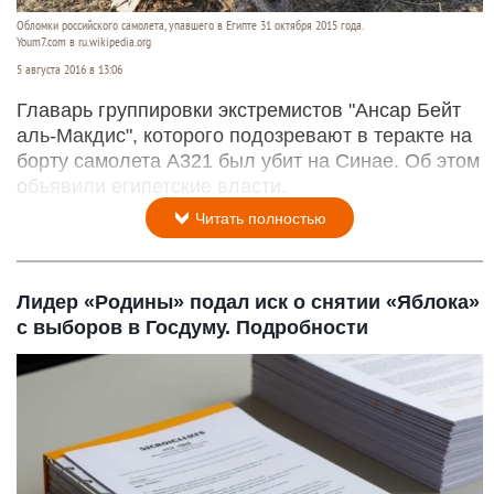
Обломки российского самолета, упавшего в Египте 31 октября 2015 года.
Youm7.com в ru.wikipedia.org
5 августа 2016 в 13:06
Главарь группировки экстремистов "Ансар Бейт
аль-Макдис", которого подозревают в теракте на
борту самолета A321 был убит на Синае. Об этом
объявили египетские власти.
Читать полностью
Лидер «Родины» подал иск о снятии «Яблока»
с выборов в Госдуму. Подробности