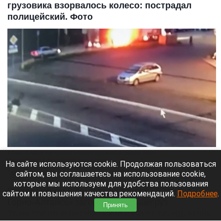
грузовика взорвалось колесо: пострадал
полицейский. Фото
В Горно-Алтайске при тушении горящего грузовика взорвалось колесо
скриншот видео транспортной полиции Сибири
На сайте используются cookie. Продолжая пользоваться
сайтом, вы соглашаетесь на использование cookie,
7 августа 2026 в 17:45
которые мы используем для удобства пользования
Ранним утром 6 августа на трассе «Барнаул —
сайтом и повышения качества рекомендаций.
Подробнее
.
Горно-Алтайск» загорелся большегруз.
Принять
Транспортные полицейские начали тушить огонь,