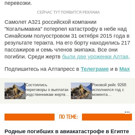
перевозки.
Самолет A321 российской компании
"Когалымавиа" потерпел катастрофу в небе над
Синайским полуостровом 31 октября 2015 года в
результате теракта. На его борту находились 217
пассажиров и семь членов экипажа. Все они
погибли. Среди жертв
были две уроженки Алтая
.
Подпишитесь на Алтапресс в
Телеграме
и в
Max
Состоялись
Роковой рейс 9268:
переговоры о выплатах
исполнился год с
родственникам жертв
момента
взорванного А321.
авиакатастрофы над
Среди погибших были
Синаем
уроженки Алтая
ПО ТЕМЕ:
Родные погибших в авиакатастрофе в Египте