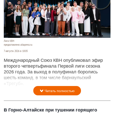
Лига КВН
предоставлено altapress.ru
7 августа 2026 в 18:05
Международный Союз КВН опубликовал эфир
второго четвертьфинала Первой лиги сезона
2026 года. За выход в полуфинал боролись
шесть команд, в том числе барнаульский
«Трегуб».
Читать полностью
В Горно-Алтайске при тушении горящего