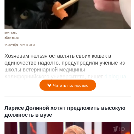
Кот. Роллы.
altapress.ru.
15 октября 2021 в 20:31
Хозяевам нельзя оставлять своих кошек в
одиночестве надолго, предупредили ученые из
школы ветеринарной медицины
Калифорнийского университета, пишет
dialog.ua
.
Читать полностью
Ларисе Долиной хотят предложить высокую
должность в вузе