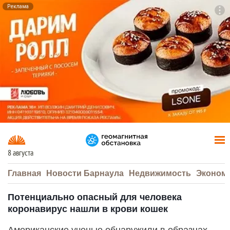
Реклама
To
F7
8 августа
Главная
Новости Барнаула
Недвижимость
Эконом
Потенциально опасный для человека
коронавирус нашли в крови кошек
Американские ученые обнаружили в образцах