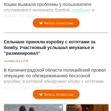
Кошки вызвали проблемы у пользователя
спутникового интернета Starlink,
сообщил
в
Twitter "потерпервший".
Читать полностью
Сельчане приняли коробку с котятами за
бомбу. Участковый услышал мяуканье и
"разминировал"
14 ноября 2021 в 15:59
В Калининградской области полицейский провел
операцию по обезвреживанию бесхозной
коробки, в которой обнаружил кошку с котятами,
сообщает
региональное МВД.
Читать полностью
i