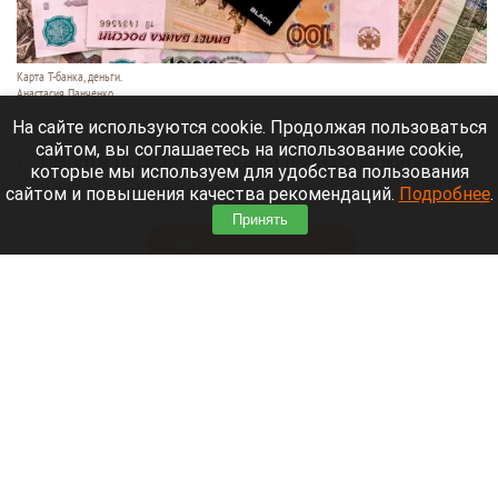
Карта Т-банка, деньги.
Анастасия Панченко
8 августа 2026 в 11:05
На сайте используются cookie. Продолжая пользоваться
сайтом, вы соглашаетесь на использование cookie,
С 1 марта российские банки начнут блокировать
которые мы используем для удобства пользования
денежные переводы по более широкому списку
сайтом и повышения качества рекомендаций.
Подробнее
.
оснований.
Принять
Читать полностью
День 1626-й. Самое важное к 8 августа