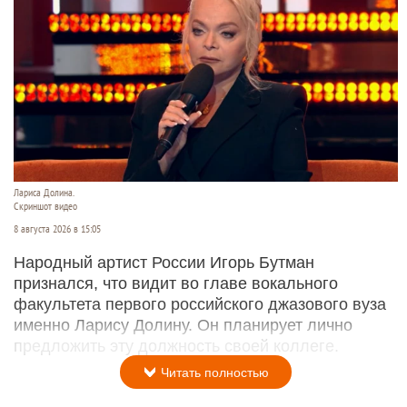
Лариса Долина.
Скриншот видео
8 августа 2026 в 15:05
Народный артист России Игорь Бутман
признался, что видит во главе вокального
факультета первого российского джазового вуза
именно Ларису Долину. Он планирует лично
предложить эту должность своей коллеге.
Читать полностью