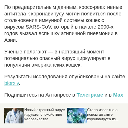
По предварительным данным, кросс-реактивные
антитела к коронавирусу могли появиться после
столкновения иммунной системы кошек с
вирусом SARS-CoV, который в начале 2000-х
годов вызвал вспышку атипичной пневмонии в
Азии.
Ученые полагают — в настоящий момент
потенциально опасный вирус циркулирует в
популяции американских кошек.
Результаты исследования опубликованы на сайте
biorxiv
.
Подпишитесь на Алтапресс в
Телеграме
и в
Max
Новый страшный вирус
Стало известно о
нарушил спокойствие
новом штамме
человечества
коронавируса из
Таиланда