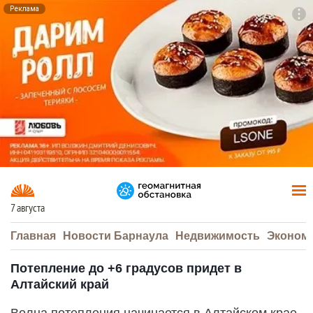
Реклама
To
F7
7 августа
Главная
Новости Барнаула
Недвижимость
Эконом
Потепление до +6 градусов придет в
Алтайский край
Волна потепления начинается в Алтайском крае