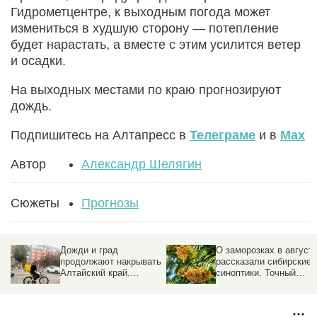
Гидрометцентре, к выходным погода может
измениться в худшую сторону — потепление
будет нарастать, а вместе с этим усилится ветер
и осадки.
На выходных местами по краю прогнозируют
дождь.
Подпишитесь на Алтапресс в
Телеграме
и в
Max
Автор
Александр Шелягин
Сюжеты
Прогнозы
Дожди и град
О заморозках в август
продолжают накрывать
рассказали сибирские
Алтайский край.
синоптики. Точный
Прогноз погоды на 5
прогноз
августа