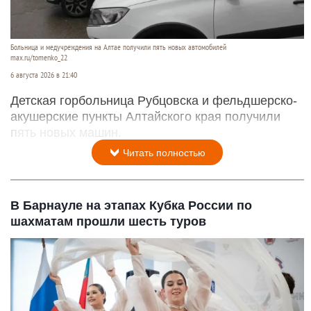
Больница и медучреждения на Алтае получили пять новых автомобилей
max.ru/tomenko_22
6 августа 2026 в 21:40
Детская горбольница Рубцовска и фельдшерско-
акушерские пункты Алтайского края получили
пять новых машин.
Читать полностью
В Барнауле на этапах Кубка России по
шахматам прошли шесть туров