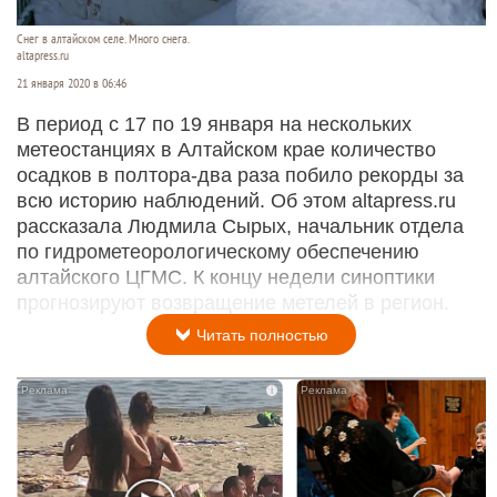
Снег в алтайском селе. Много снега.
altapress.ru
21 января 2020 в 06:46
В период с 17 по 19 января на нескольких
метеостанциях в Алтайском крае количество
осадков в полтора-два раза побило рекорды за
всю историю наблюдений. Об этом altapress.ru
рассказала Людмила Сырых, начальник отдела
по гидрометеорологическому обеспечению
алтайского ЦГМС. К концу недели синоптики
прогнозируют возвращение метелей в регион.
Читать полностью
i