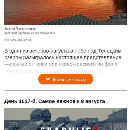
Закат на Телецком озере.
Александр Кислицин, vk.ru/altzapovednik
9 августа 2026 в 15:05
В один из вечеров августа в небе над Телецким
озером разыгралось настоящее представление:
—разные оттенки оранжево-красного на фоне
синевы вод озера и величественных гор.
Читать полностью
День 1627-й. Самое важное к 9 августа