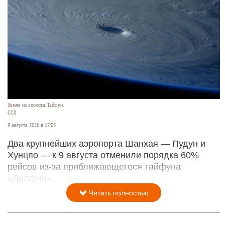
Земля из космоса. Тайфун.
СС0
9 августа 2026 в 17:05
Два крупнейших аэропорта Шанхая — Пудун и
Хунцяо — к 9 августа отменили порядка 60%
рейсов из-за приближающегося тайфуна
«Долфин».
Читать полностью