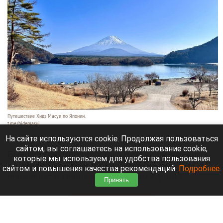
Путешествие Хидэ Масуи по Японии.
t.me/hidemasui
9 августа 2026 в 13:40
На сайте используются cookie. Продолжая пользоваться
сайтом, вы соглашаетесь на использование cookie,
Бывший мэр Владивостока Виталий Веркеенко
которые мы используем для удобства пользования
после окончания политической карьеры
сайтом и повышения качества рекомендаций.
Подробнее
.
проживает в Японии и строит там курорт с
Принять
виллами в духе Лапландии.
Читать полностью