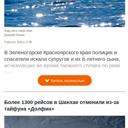
Вода, река, озеро, море.
Дмитрий Лямзин
9 августа 2026 в 17:40
В Зеленогорске Красноярского края полиция и
спасатели искали супругов и их 8-летнего сына,
исчезнувших во время таежного сплава по реке
Кан.
Читать полностью
Более 1300 рейсов в Шанхае отменили из-за
тайфуна «Долфин»