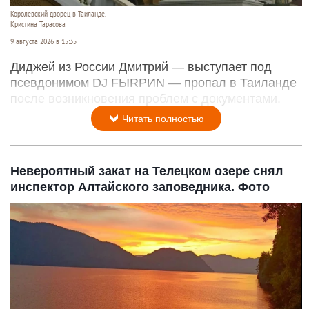
Королевский дворец в Таиланде.
Кристина Тарасова
9 августа 2026 в 15:35
Диджей из России Дмитрий — выступает под
псевдонимом DJ FЫRРИN — пропал в Таиланде
после возникновения проблем с документами.
Читать полностью
Невероятный закат на Телецком озере снял
инспектор Алтайского заповедника. Фото