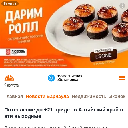
Реклама
To
F7
9 августа
Главная
Новости Барнаула
Недвижимость
Эконом
Потепление до +21 придет в Алтайский край в
эти выходные
В начале апреля жителей Алтайского края