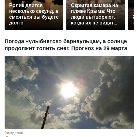
Ролик длится
Скрытая камера на
несколько секунд, а
пляже Крыма: Что
смеяться вы будете
люди вытворяют,
Ж
долго
когда их не видят...
т
Погода «улыбнется» барнаульцам, а солнце
продолжит топить снег. Прогноз на 29 марта
Солнце, тепло.