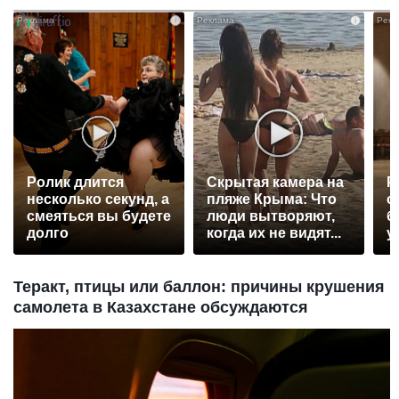
i
i
Ролик длится
Скрытая камера на
Р
несколько секунд, а
пляже Крыма: Что
с
смеяться вы будете
люди вытворяют,
б
долго
когда их не видят...
у
Теракт, птицы или баллон: причины крушения
самолета в Казахстане обсуждаются