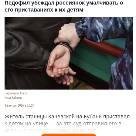
Педофил убеждал россиянок умалчивать о
его приставаниях к их детям
Наручники. Арест.
Анна Зайкова
8 августа 2026 в 16:35
Житель станицы Каневской на Кубани приставал
к детям на улице — за это суд отправил его в
колонию строгого режима на 15 лет.