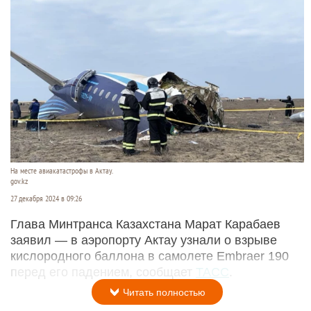
На месте авиакатастрофы в Актау.
gov.kz
27 декабря 2024 в 09:26
Глава Минтранса Казахстана Марат Карабаев
заявил — в аэропорту Актау узнали о взрыве
кислородного баллона в самолете Embraer 190
перед его падением, сообщает
ТАСС
.
Читать полностью