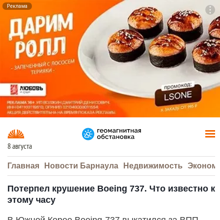
Реклама
To
F7
8 августа
Главная
Новости Барнаула
Недвижимость
Эконом
Потерпел крушение Boeing 737. Что известно к
этому часу
В Южной Корее Boeing-737 выкатился за ВПП,