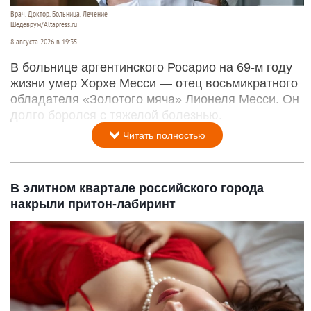
Врач. Доктор. Больница. Лечение
Шедеврум/Altapress.ru
8 августа 2026 в 19:35
В больнице аргентинского Росарио на 69-м году
жизни умер Хорхе Месси — отец восьмикратного
обладателя «Золотого мяча» Лионеля Месси. Он
долго боролся с тяжелой болезнью.
Читать полностью
В элитном квартале российского города
накрыли притон-лабиринт