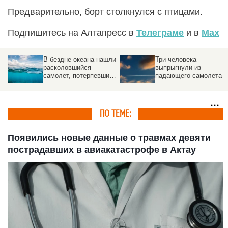
Предварительно, борт столкнулся с птицами.
Подпишитесь на Алтапресс в
Телеграме
и в
Max
В бездне океана нашли
Три человека
расколовшийся
выпрыгнули из
самолет, потерпевший
падающего самолета
авиакатастрофу
ПО ТЕМЕ:
Появились новые данные о травмах девяти
пострадавших в авиакатастрофе в Актау