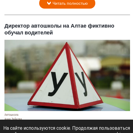
Читать полностью
Директор автошколы на Алтае фиктивно
обучал водителей
Автошкола.
Анна Зайкова
8 августа 2026 в 16:05
На сайте используются cookie. Продолжая пользоваться