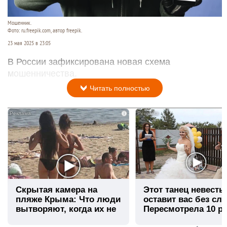
Мошенник.
Фото: ru.freepik.com, автор freepik.
23 мая 2025 в 23:05
В России зафиксирована новая схема
мошенничества.
Читать полностью
i
Скрытая камера на
Этот танец невесты
пляже Крыма: Что люди
оставит вас без сло
вытворяют, когда их не
Пересмотрела 10 ра
видят...