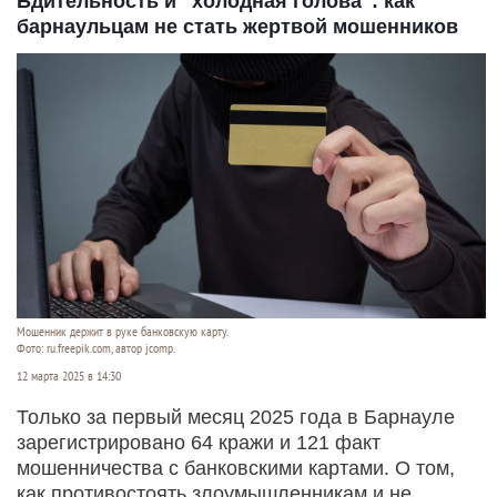
Бдительность и "холодная голова": как
барнаульцам не стать жертвой мошенников
Мошенник держит в руке банковскую карту.
Фото: ru.freepik.com, автор jcomp.
12 марта 2025 в 14:30
Только за первый месяц 2025 года в Барнауле
зарегистрировано 64 кражи и 121 факт
мошенничества с банковскими картами. О том,
как противостоять злоумышленникам и не