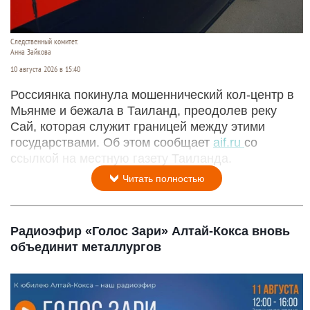
Следственный комитет.
Анна Зайкова
10 августа 2026 в 15:40
Россиянка покинула мошеннический кол-центр в
Мьянме и бежала в Таиланд, преодолев реку
Сай, которая служит границей между этими
государствами. Об этом сообщает
aif.ru
со
ссылкой на местную газету Таиланда.
Читать полностью
Радиоэфир «Голос Зари» Алтай-Кокса вновь
объединит металлургов