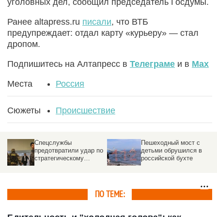
уголовных дел, сообщил председатель Госдумы.
Ранее altapress.ru
писали
, что ВТБ
предупреждает: отдал карту «курьеру» — стал
дропом.
Подпишитесь на Алтапресс в
Телеграме
и в
Max
Места
Россия
Сюжеты
Происшествие
Более 112 тонн ГСМ
До 40 м/сек:
пытались незаконно
группировка МЧС
вывезти из Казахстана
направлена в
пострадавшие от
урагана районы на
Алтае
ПО ТЕМЕ: