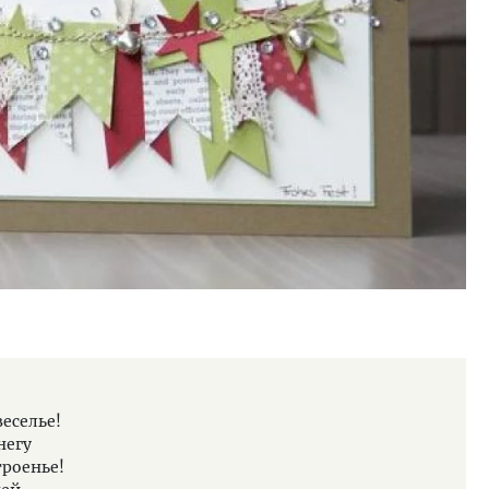
Желаем в
веселье!
Всего вам
негу
Пусть он 
троенье!
Счастлив