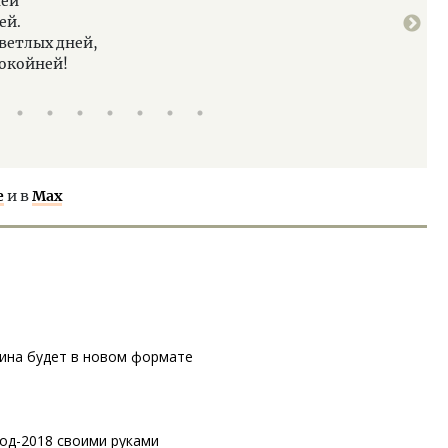
ней
И пусть и
ей.
Все ваши
светлых дней,
Полны пус
покойней!
Мгновень
е
и в
Max
ина будет в новом формате
од-2018 своими руками