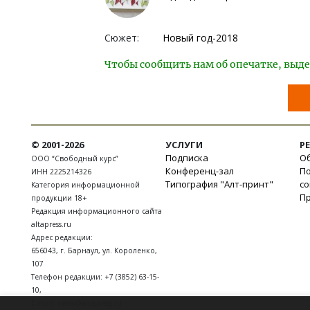
Сюжет:
Новый год-2018
Чтобы сообщить нам об опечатке, выде
© 2001-2026
УСЛУГИ
Р
Подписка
Об
ООО “Свободный курс”
Конференц-зал
П
ИНН 2225214326
Типография "Алт-принт"
с
Категория информационной
П
продукции 18+
Редакция информационного сайта
altapress.ru
Адрес редакции:
656043
,
г. Барнаул
,
ул. Короленко,
107
Телефон редакции:
+7 (3852) 63-15-
10
,
E-mail:
news@altapress.ru