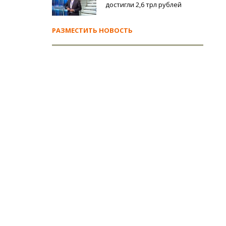
достигли 2,6 трл рублей
сполнит он мечты,
 сокровенные,
РАЗМЕСТИТЬ НОВОСТЬ
ть будут красоты,
я драгоценные!