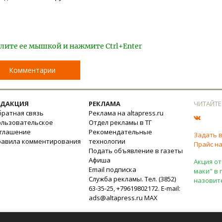
лите ее мышкой и нажмите Ctrl+Enter
Комментарии
ЕДАКЦИЯ
РЕКЛАМА
ЧИТАЙТЕ
ратная связь
Реклама на altapress.ru
ользовательское
Отдел рекламы в ТГ
оглашение
Рекомендательные
Задать 
равила комментирования
технологии
Прайс на
Подать объявление в газеты
Афиша
Акция от
Email подписка
маки" в 
Служба рекламы. Тел. (3852)
назовит
63-35-25, +79619802172. E-mail:
ads@altapress.ru
MAX