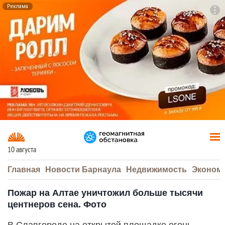
Реклама
To
F7
10 августа
Главная
Новости Барнаула
Недвижимость
Эконом
Пожар на Алтае уничтожил больше тысячи
центнеров сена. Фото
В Славгороде на открытой площадке огонь