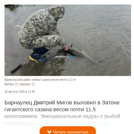
Барнаульский рыбак поймал сазана весом почти 11,5 кг
Barnaul 22 | Барнаул 22
10 августа 2026 в 11:30
Барнаулец Дмитрий Мигов выловил в Затоне
гигантского сазана весом почти 11,5
килограммов. Эмоциональные кадры с рыбой
появились
в канале «Барнаул 22» в MAX.
Читать полностью