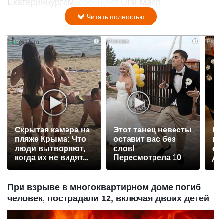
Екатеринбургом,
сообщает
Ural Mash.
Читать полностью
i
i
Скрытая камера на
Этот танец невесты
Р
пляже Крыма: Что
оставит вас без
н
люди вытворяют,
слов!
с
когда их не видят...
Пересмотрела 10
д
раз
При взрыве в многоквартирном доме погиб
человек, пострадали 12, включая двоих детей