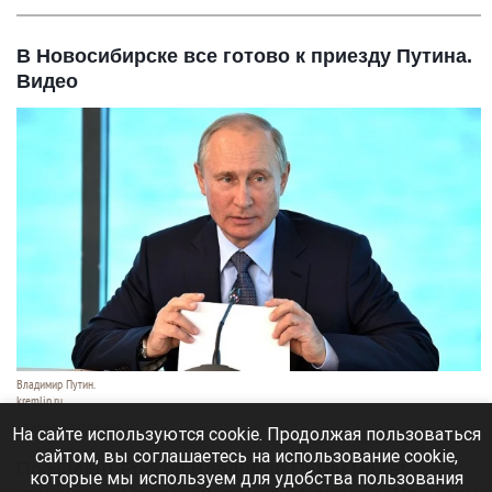
В Новосибирске все готово к приезду Путина.
Видео
Владимир Путин.
kremlin.ru
10 августа 2026 в 10:50
На сайте используются cookie. Продолжая пользоваться
сайтом, вы соглашаетесь на использование cookie,
Президент России Владимир Путин может
которые мы используем для удобства пользования