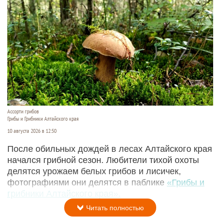
Ассорти грибов
Грибы и Грибники Алтайского края
10 августа 2026 в 12:50
После обильных дождей в лесах Алтайского края
начался грибной сезон. Любители тихой охоты
делятся урожаем белых грибов и лисичек,
фотографиями они делятся в паблике
«Грибы и
грибники Алтайского края».
Читать полностью