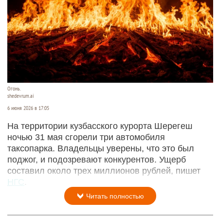
Огонь.
shedevrum.ai
6 июня 2026 в 17:05
На территории кузбасского курорта Шерегеш
ночью 31 мая сгорели три автомобиля
таксопарка. Владельцы уверены, что это был
поджог, и подозревают конкурентов. Ущерб
составил около трех миллионов рублей, пишет
НГС
.
Читать полностью