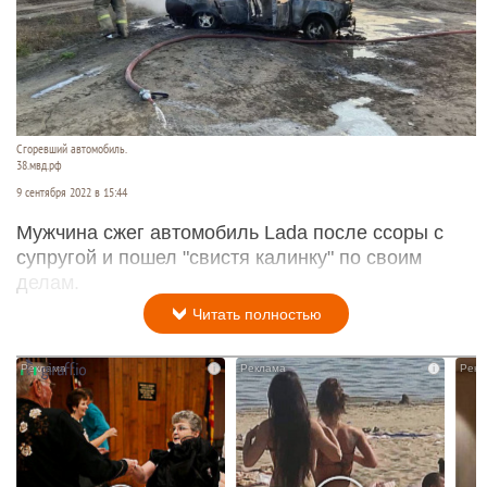
Сгоревший автомобиль.
38.мвд.рф
9 сентября 2022 в 15:44
Мужчина сжег автомобиль Lada после ссоры с
супругой и пошел "свистя калинку" по своим
делам.
Читать полностью
i
i