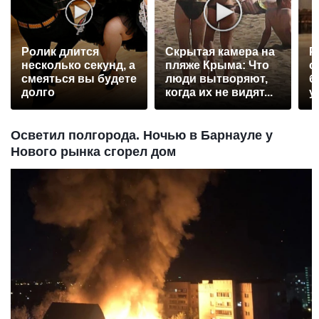
Ролик длится
Скрытая камера на
Р
несколько секунд, а
пляже Крыма: Что
с
смеяться вы будете
люди вытворяют,
б
долго
когда их не видят...
у
Осветил полгорода. Ночью в Барнауле у
Нового рынка сгорел дом