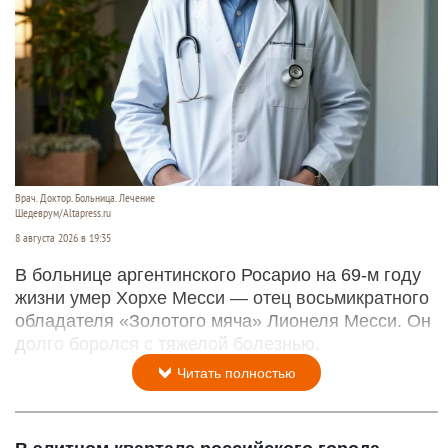
Врач. Доктор. Больница. Лечение
Шедеврум/Altapress.ru
8 августа 2026 в 19:35
В больнице аргентинского Росарио на 69-м году
жизни умер Хорхе Месси — отец восьмикратного
обладателя «Золотого мяча» Лионеля Месси. Он
долго боролся с тяжелой болезнью.
Читать полностью