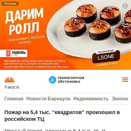
Реклама
To
F7
9 августа
Главная
Новости Барнаула
Недвижимость
Эконом
Пожар на 5,4 тыс. "квадратов" произошел в
российском ТЦ
Мощный пожар, площадью 5,4 тыс. кв. м,