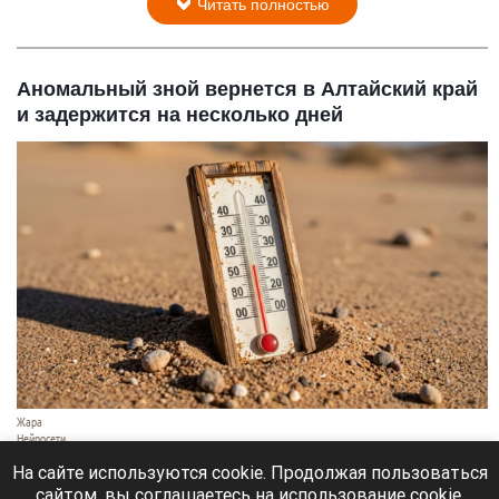
Читать полностью
Аномальный зной вернется в Алтайский край
и задержится на несколько дней
Жара
Нейросети
8 августа 2026 в 18:05
На сайте используются cookie. Продолжая пользоваться
сайтом, вы соглашаетесь на использование cookie,