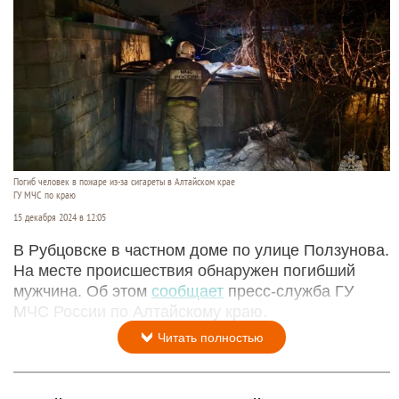
Погиб человек в пожаре из-за сигареты в Алтайском крае
ГУ МЧС по краю
15 декабря 2024 в 12:05
В Рубцовске в частном доме по улице Ползунова.
На месте происшествия обнаружен погибший
мужчина. Об этом
сообщает
пресс-служба ГУ
МЧС России по Алтайскому краю.
Читать полностью