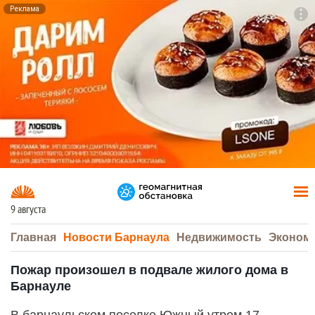
Реклама
To
F7
9 августа
Главная
Новости Барнаула
Недвижимость
Эконом
Пожар произошел в подвале жилого дома в
Барнауле
В барнаульском поселке Южный утром 17