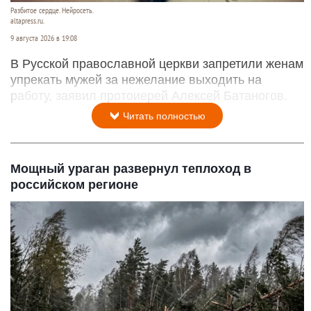
Разбитое сердце. Нейросеть.
altapress.ru.
9 августа 2026 в 19:08
В Русской православной церкви запретили женам
упрекать мужей за нежелание выходить на
работу, заявил протоиерей Алексей Батаногов.
Читать полностью
Мощный ураган развернул теплоход в
российском регионе