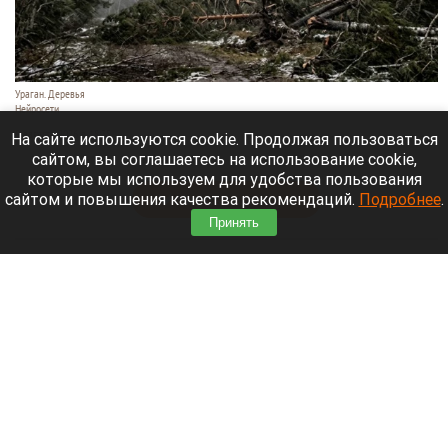
Ураган. Деревья
Нейросети
9 августа 2026 в 18:35
На сайте используются cookie. Продолжая пользоваться
сайтом, вы соглашаетесь на использование cookie,
Мощный ураган бушует в Самарской области.
которые мы используем для удобства пользования
сайтом и повышения качества рекомендаций.
Подробнее
.
Читать полностью
Принять
Москвичей призвали оставаться дома