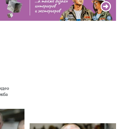
идео
ужба