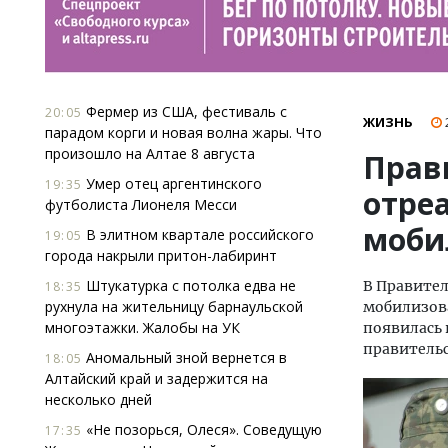
Фермер из США, фестиваль с
20:05
ЖИЗНЬ
парадом корги и новая волна жары. Что
произошло на Алтае 8 августа
Прав
Умер отец аргентинского
19:35
отре
футболиста Лионеля Месси
моби
В элитном квартале российского
19:05
города накрыли притон-лабиринт
Штукатурка с потолка едва не
В Правител
18:35
рухнула на жительницу барнаульской
мобилизова
многоэтажки. Жалобы на УК
появилась 
правительс
Аномальный зной вернется в
18:05
Алтайский край и задержится на
несколько дней
«Не позорься, Олеся». Соведущую
17:35