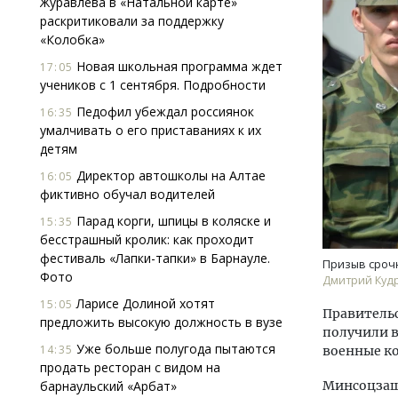
Журавлева в «Натальной карте»
раскритиковали за поддержку
«Колобка»
Новая школьная программа ждет
17:05
учеников с 1 сентября. Подробности
Педофил убеждал россиянок
16:35
умалчивать о его приставаниях к их
детям
Архитектурный код начинается с
Сме
земли. Мощение крупноформатными
Ген
Директор автошколы на Алтае
16:05
плитами становится новым
ЗИА
фиктивно обучал водителей
стандартом благоустройства
тре
Парад корги, шпицы в коляске и
15:35
СТРОИТЕЛЬСТВО
СТР
бесстрашный кролик: как проходит
фестиваль «Лапки-тапки» в Барнауле.
Призыв сроч
Фото
Дмитрий Куд
Ларисе Долиной хотят
15:05
Правительс
предложить высокую должность в вузе
получили в
Уже больше полугода пытаются
14:35
военные к
продать ресторан с видом на
барнаульский «Арбат»
Минсоцзащи