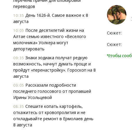
перечень причин для блокировки
переводов
День 1626-й. Самое важное к 8
10:35
августа
После десятилетий жизни на
10:05
Сюжет:
Алтае семью известного «Веселого
молочника» Уолкера могут
Сюжет:
депортировать
Чтобы сооб
Знаки зодиака получат редкую
09:35
возможность, начнут думать проще и
пройдут «перенастройку». Гороскоп на 8
августа
Рассказали подробности
09:05
последнего голосового от пропавшей
Ирины Усольцевой
Спешите копать картофель,
08:35
откажитесь от кровопролития и не
откладывайте ремонт в Ермолаев день
8 августа