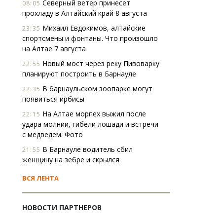
Северный ветер принесет
08:05
прохладу в Алтайский край 8 августа
Михаил Евдокимов, алтайские
23:35
спортсмены и фонтаны. Что произошло
на Алтае 7 августа
Новый мост через реку Пивоварку
22:55
планируют построить в Барнауле
В барнаульском зоопарке могут
22:35
появиться ирбисы
На Алтае морпех выжил после
22:15
удара молнии, гибели лошади и встречи
с медведем. Фото
В Барнауле водитель сбил
21:55
женщину на зебре и скрылся
ВСЯ ЛЕНТА
НОВОСТИ ПАРТНЕРОВ