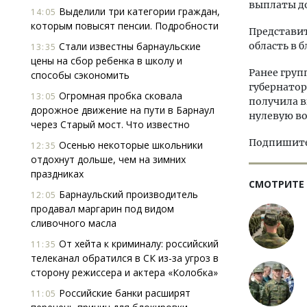
выплаты до
Выделили три категории граждан,
14:05
которым повысят пенсии. Подробности
Представит
Стали известны барнаульские
область в 
13:35
цены на сбор ребенка в школу и
Ранее груп
способы сэкономить
губернатор
Огромная пробка сковала
13:05
получила в
дорожное движение на пути в Барнаул
нулевую в
через Старый мост. Что известно
Подпишитес
Осенью некоторые школьники
12:35
отдохнут дольше, чем на зимних
праздниках
СМОТРИТЕ
Барнаульский производитель
12:05
продавал маргарин под видом
сливочного масла
От хейта к криминалу: российский
11:35
телеканал обратился в СК из-за угроз в
сторону режиссера и актера «Колобка»
Российские банки расширят
11:05