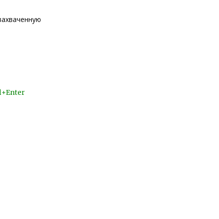
захваченную
l+Enter