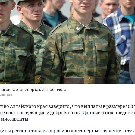
лость архитектурных идей.
Ищем новые берега. Ген
еральный директор компании
«Жилищной инициативы»
С — об эстетике городов,
Гатилов — о том, как де
ндах в фасадах и развитии рынка
оставаться на плаву, ког
штормит
ОИТЕЛЬСТВО
СТРОИТЕЛЬСТВО
ников. Фоторепортаж из прошлого.
рявцев.
тво Алтайского края заверило, что выплаты в размере 100 
се военнослужащие и добровольцы. Данные о них предост
омиссариаты.
ты региона также запросило достоверные сведения о тех,