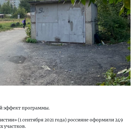
тектурный код начинается с
Ищем новые берега. Ген
ли. Мощение крупноформатными
«Жилищной инициативы»
тами становится новым
Гатилов — о том, как де
ндартом благоустройства
оставаться на плаву, ког
штормит
ОИТЕЛЬСТВО
СТРОИТЕЛЬСТВО
й эффект программы.
истии» (1 сентября 2021 года) россияне оформили 249
х участков.