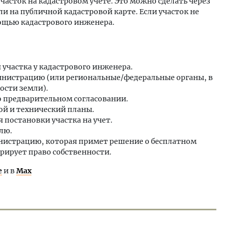
часток на кадастровом учете. Это можно сделать через
и на публичной кадастровой карте. Если участок не
мощью кадастрового инженера.
участка у кадастрового инженера.
инистрацию (или региональные/федеральные органы, в
ости земли).
о предварительном согласовании.
ой и технический планы.
 постановки участка на учет.
лю.
нистрацию, которая примет решение о бесплатном
рирует право собственности.
е
и в
Max