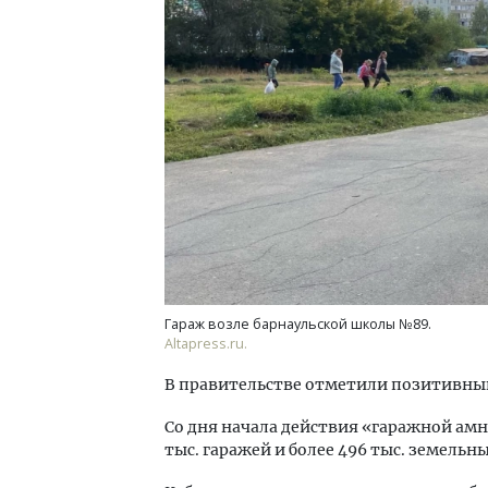
Архи
зем
пли
ста
СТР
Гараж возле барнаульской школы №89.
Altapress.ru.
В правительстве отметили позитивны
Со дня начала действия «гаражной амн
тыс. гаражей и более 496 тыс. земельны