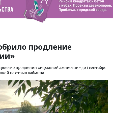
обрило продление
тии»
роект о продлении «гаражной амнистии» до 1 сентября
ылкой на отзыв кабмина.