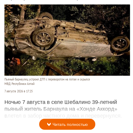
Пьяный барнаулец устроил ДТП с переворотом на Алтае и скрылся
МВД Республики Алтай
7 августа 2026 в 17:25
Ночью 7 августа в селе Шебалино 39-летний
пьяный житель Барнаула на «Хонде Аккорд»
влетел в забор частного дома и перевернулся.
Читать полностью