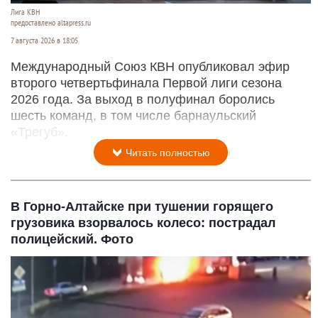
Лига КВН
предоставлено altapress.ru
7 августа 2026 в 18:05
Международный Союз КВН опубликовал эфир
второго четвертьфинала Первой лиги сезона
2026 года. За выход в полуфинал боролись
шесть команд, в том числе барнаульский
«Трегуб».
Читать полностью
В Горно-Алтайске при тушении горящего
грузовика взорвалось колесо: пострадал
полицейский. Фото