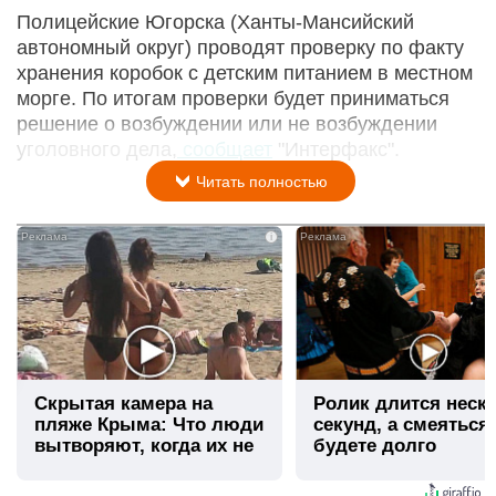
Полицейские Югорска (Ханты-Мансийский
автономный округ) проводят проверку по факту
хранения коробок с детским питанием в местном
морге. По итогам проверки будет приниматься
решение о возбуждении или не возбуждении
уголовного дела,
сообщает
"Интерфакс".
Читать полностью
i
Скрытая камера на
Ролик длится неск
пляже Крыма: Что люди
секунд, а смеяться
вытворяют, когда их не
будете долго
видят...