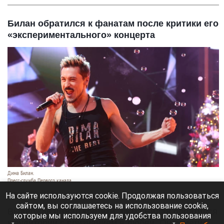
Билан обратился к фанатам после критики его
«экспериментального» концерта
Дима Билан.
Пресс-служба Первого канала.
7 августа 2026 в 17:05
На сайте используются cookie. Продолжая пользоваться
сайтом, вы соглашаетесь на использование cookie,
Выдержав шквал критики, Дима Билан обратился
которые мы используем для удобства пользования
к аудитории с признанием в любви. Он отметил,