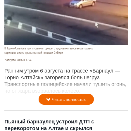
В Горно-Алтайске при тушении горящего грузовика взорвалось колесо
скриншот видео транспортной полиции Сибири
7 августа 2026 в 17:45
Ранним утром 6 августа на трассе «Барнаул —
Горно-Алтайск» загорелся большегруз.
Транспортные полицейские начали тушить огонь,
но от жара взорвалось колесо.
Читать полностью
Пьяный барнаулец устроил ДТП с
переворотом на Алтае и скрылся