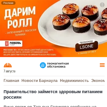
Реклама
To
F7
7 августа
Главная
Новости Барнаула
Недвижимость
Эконом
Правительство займется здоровым питанием
россиян
Вице-премьер Татьяна Голикова сообщила на