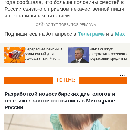
года сообщала, что больше половины смертей в
России связано с приемом некачественной пищи
и неправильным питанием.
Подпишитесь на Алтапресс в
Телеграме
и в
Max
Перерасчет пенсий и
Банки обяжут
больничный для
уведомлять россиян о
самозанятых. Что
подписании кредитных
изменится в жизни
договоров от их имени
россиян с 1 августа
2026
ПО ТЕМЕ:
Разработкой новосибирских диетологов и
генетиков заинтересовались в Минздраве
России