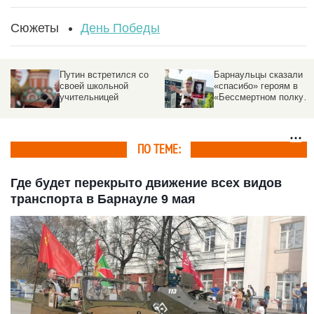
Сюжеты
День Победы
Путин встретился со
Барнаульцы сказали
своей школьной
«спасибо» героям в
учительницей
«Бессмертном полку».
Трогательный
фоторепортаж
altapress.ru
ПО ТЕМЕ:
Где будет перекрыто движение всех видов
транспорта в Барнауле 9 мая