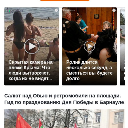
i
i
Скрытая камера на
Ролик длится
Э
пляже Крыма: Что
несколько секунд, а
о
люди вытворяют,
смеяться вы будете
с
когда их не видят...
долго
П
р
Салют над Обью и ретромобили на площади.
Гид по празднованию Дня Победы в Барнауле