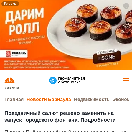
Реклама
To
F7
7 августа
Главная
Новости Барнаула
Недвижимость
Эконом
Праздничный салют решено заменить на
запуск городского фонтана. Подробности
Парады Победы пройдет 9 мая во всех регионах