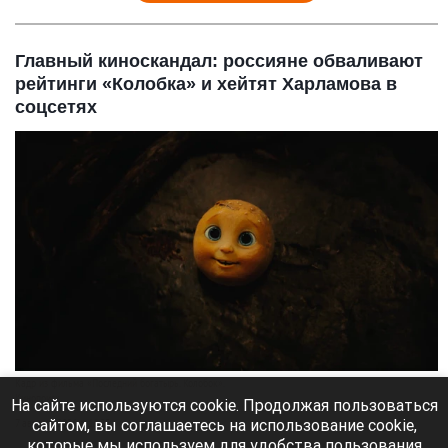
Главный киноскандал: россияне обваливают
рейтинги «Колобка» и хейтят Харламова в
соцсетях
Кадр из фильма «Последний богатырь. Колобок».
Кинопоиск
На сайте используются cookie. Продолжая пользоваться
сайтом, вы соглашаетесь на использование cookie,
7 августа 2026 в 11:25
которые мы используем для удобства пользования