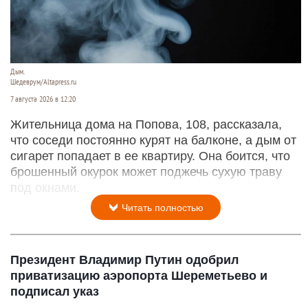
Дым.
Шедеврум/Altapress.ru
7 августа 2026 в 12:20
Жительница дома на Попова, 108, рассказала,
что соседи постоянно курят на балконе, а дым от
сигарет попадает в ее квартиру. Она боится, что
брошенный окурок может поджечь сухую траву
под окнами.
Читать полностью
Президент Владимир Путин одобрил
приватизацию аэропорта Шереметьево и
подписал указ