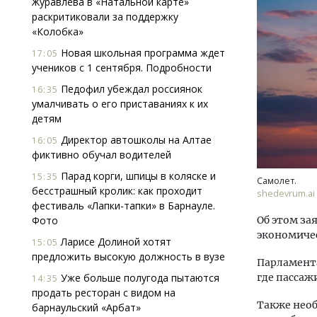
Журавлева в «Натальной карте»
раскритиковали за поддержку
«Колобка»
Новая школьная программа ждет
17:05
учеников с 1 сентября. Подробности
Педофил убеждал россиянок
16:35
умалчивать о его приставаниях к их
детям
Архитектурный код начинается с
Смел
земли. Мощение крупноформатными
Ген
Директор автошколы на Алтае
16:05
плитами становится новым
ЗИАС
фиктивно обучал водителей
стандартом благоустройства
трен
Парад корги, шпицы в коляске и
15:35
Самолет.
СТРОИТЕЛЬСТВО
СТР
бесстрашный кролик: как проходит
shedevrum.ai
фестиваль «Лапки-тапки» в Барнауле.
Фото
Об этом за
экономиче
Ларисе Долиной хотят
15:05
предложить высокую должность в вузе
Парламента
Уже больше полугода пытаются
где пассаж
14:35
продать ресторан с видом на
Также нео
барнаульский «Арбат»