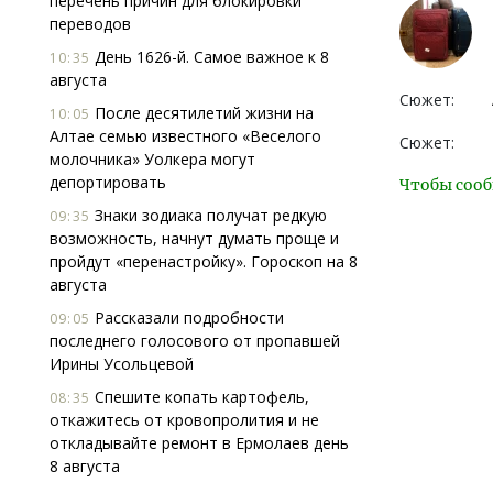
перечень причин для блокировки
переводов
День 1626-й. Самое важное к 8
10:35
августа
Сюжет:
После десятилетий жизни на
10:05
Алтае семью известного «Веселого
Сюжет:
молочника» Уолкера могут
депортировать
Чтобы сооб
Знаки зодиака получат редкую
09:35
возможность, начнут думать проще и
пройдут «перенастройку». Гороскоп на 8
августа
Рассказали подробности
09:05
последнего голосового от пропавшей
Ирины Усольцевой
Спешите копать картофель,
08:35
откажитесь от кровопролития и не
откладывайте ремонт в Ермолаев день
8 августа