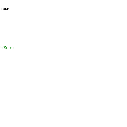
атаки
l+Enter