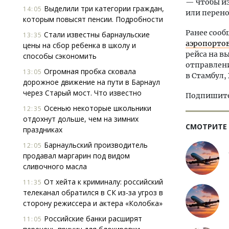
— чтобы из
Выделили три категории граждан,
14:05
или перено
которым повысят пенсии. Подробности
Ранее сооб
Стали известны барнаульские
13:35
аэропортов
цены на сбор ребенка в школу и
рейса на в
способы сэкономить
отправлени
Огромная пробка сковала
13:05
в Стамбул,
дорожное движение на пути в Барнаул
через Старый мост. Что известно
Подпишитес
Осенью некоторые школьники
12:35
отдохнут дольше, чем на зимних
СМОТРИТЕ
праздниках
Барнаульский производитель
12:05
продавал маргарин под видом
сливочного масла
От хейта к криминалу: российский
11:35
телеканал обратился в СК из-за угроз в
сторону режиссера и актера «Колобка»
Российские банки расширят
11:05