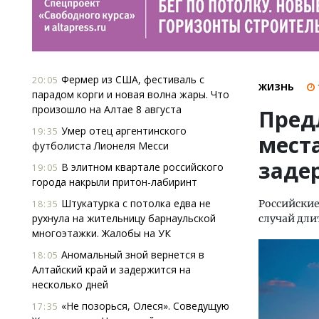
Фермер из США, фестиваль с
20:05
ЖИЗНЬ
парадом корги и новая волна жары. Что
произошло на Алтае 8 августа
Пред
Умер отец аргентинского
19:35
мест
футболиста Лионеля Месси
заде
В элитном квартале российского
19:05
города накрыли притон-лабиринт
Штукатурка с потолка едва не
Российские
18:35
рухнула на жительницу барнаульской
случай дли
многоэтажки. Жалобы на УК
Аномальный зной вернется в
18:05
Алтайский край и задержится на
несколько дней
«Не позорься, Олеся». Соведущую
17:35