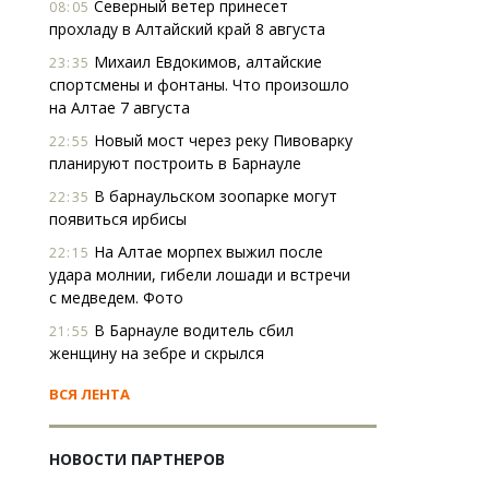
Северный ветер принесет
08:05
прохладу в Алтайский край 8 августа
Михаил Евдокимов, алтайские
23:35
спортсмены и фонтаны. Что произошло
на Алтае 7 августа
Новый мост через реку Пивоварку
22:55
планируют построить в Барнауле
В барнаульском зоопарке могут
22:35
появиться ирбисы
На Алтае морпех выжил после
22:15
удара молнии, гибели лошади и встречи
с медведем. Фото
В Барнауле водитель сбил
21:55
женщину на зебре и скрылся
ВСЯ ЛЕНТА
НОВОСТИ ПАРТНЕРОВ