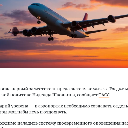
ость архитектурных идей.
Ищем новые берега. Ген
еральный директор компании
«Жилищной инициативы»
 — об эстетике городов,
Гатилов — о том, как де
дах в фасадах и развитии рынка
оставаться на плаву, ког
штормит
ОИТЕЛЬСТВО
СТРОИТЕЛЬСТВО
явила первый заместитель председателя комитета Госдумы
ской политике Надежда Школкина, сообщает
ТАСС
.
рий уверена — в аэропортах необходимо создавать отдел
иры могли бы лечь и отдохнуть.
бходимо наладить систему своевременного оповещения па