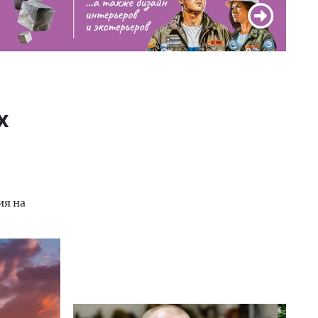
х
ия на