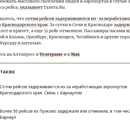
бежать массового скопления людей в аэропортах в случае
са рейса,
указывает
Газета.Ru.
щалось, что
сотни рейсов задерживаются из-за неработаю
 Краснодарского края
. За сутки в Сочи и Краснодаре
задерж
ылет и прилет, а еще 51 рейс отменили. Пассажиры часами 
й в Казань, Оренбург, Красноярск, Челябинск и другие горо
 Хургаду и Анталью.
ь на Алтапресс в
Телеграме
и в
Max
 ТАКЖЕ
Сотни рейсов задерживаются из-за неработающих аэропортов
Краснодарского края. Связь с Барнаулом
Более 50 рейсов из Пулково задержали или отменили, в том чис
Барнаул