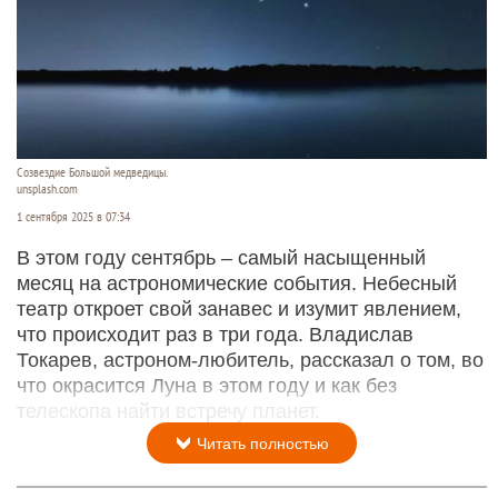
Созвездие Большой медведицы.
unsplash.com
1 сентября 2025 в 07:34
В этом году сентябрь – самый насыщенный
месяц на астрономические события. Небесный
театр откроет свой занавес и изумит явлением,
что происходит раз в три года. Владислав
Токарев, астроном-любитель, рассказал о том, во
что окрасится Луна в этом году и как без
телескопа найти встречу планет.
Читать полностью