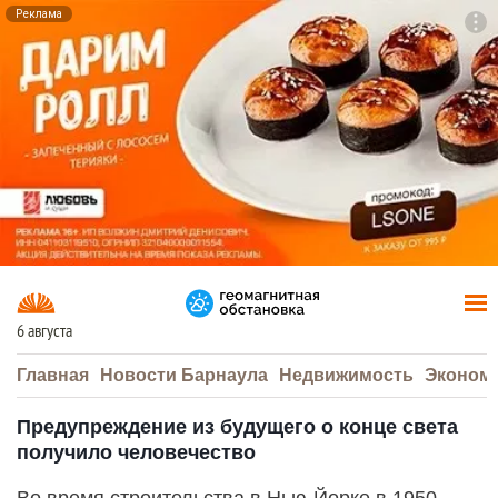
Реклама
To
F7
6 августа
Главная
Новости Барнаула
Недвижимость
Эконом
Предупреждение из будущего о конце света
получило человечество
Во время строительства в Нью-Йорке в 1950