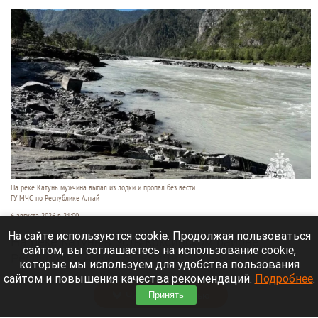
На реке Катунь мужчина выпал из лодки и пропал без вести
ГУ МЧС по Республике Алтай
6 августа 2026 в 21:00
На сайте используются cookie. Продолжая пользоваться
На реке Катунь в Усть-Коксинском районе
сайтом, вы соглашаетесь на использование cookie,
Республики Алтай 5 августа мужчина выпал из
которые мы используем для удобства пользования
лодки и исчез под водой.
сайтом и повышения качества рекомендаций.
Подробнее
.
Читать полностью
Принять