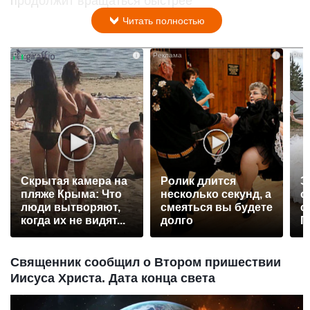
продолжит вращаться быстрее
Читать полностью
i
i
Скрытая камера на
Ролик длится
Э
пляже Крыма: Что
несколько секунд, а
о
люди вытворяют,
смеяться вы будете
с
когда их не видят...
долго
П
р
Священник сообщил о Втором пришествии
Иисуса Христа. Дата конца света