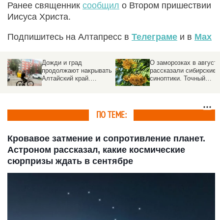
Ранее священник
сообщил
о Втором пришествии
Иисуса Христа.
Подпишитесь на Алтапресс в
Телеграме
и в
Max
Дожди и град
О заморозках в август
продолжают накрывать
рассказали сибирские
Алтайский край.
синоптики. Точный
Прогноз погоды на 5
прогноз
августа
ПО ТЕМЕ:
Кровавое затмение и сопротивление планет.
Астроном рассказал, какие космические
сюрпризы ждать в сентябре