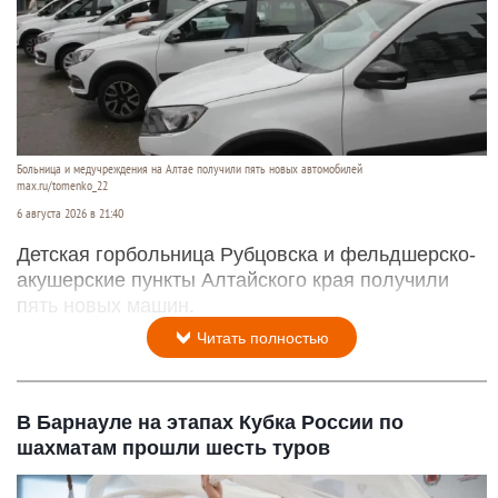
Больница и медучреждения на Алтае получили пять новых автомобилей
max.ru/tomenko_22
6 августа 2026 в 21:40
Детская горбольница Рубцовска и фельдшерско-
акушерские пункты Алтайского края получили
пять новых машин.
Читать полностью
В Барнауле на этапах Кубка России по
шахматам прошли шесть туров