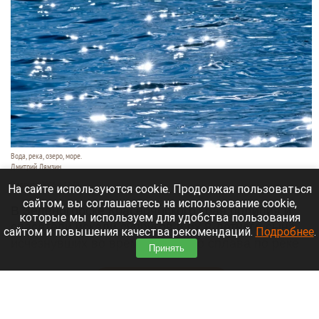
Вода, река, озеро, море.
Дмитрий Лямзин
9 августа 2026 в 17:40
На сайте используются cookie. Продолжая пользоваться
сайтом, вы соглашаетесь на использование cookie,
В Зеленогорске Красноярского края полиция и
которые мы используем для удобства пользования
спасатели искали супругов и их 8-летнего сына,
сайтом и повышения качества рекомендаций.
Подробнее
.
исчезнувших во время таежного сплава по реке
Принять
Кан.
Читать полностью