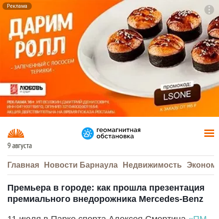
Реклама
To
F7
9 августа
Главная
Новости Барнаула
Недвижимость
Эконом
Премьера в городе: как прошла презентация
премиального внедорожника Mercedes-Benz
11 июля в Парке спорта Алексея Смертина
«ПМ-