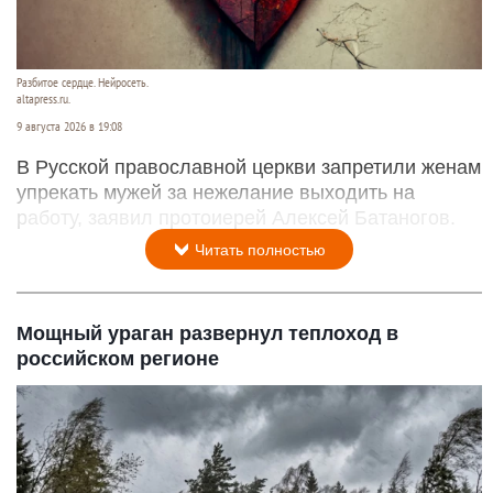
Разбитое сердце. Нейросеть.
altapress.ru.
9 августа 2026 в 19:08
В Русской православной церкви запретили женам
упрекать мужей за нежелание выходить на
работу, заявил протоиерей Алексей Батаногов.
Читать полностью
Мощный ураган развернул теплоход в
российском регионе