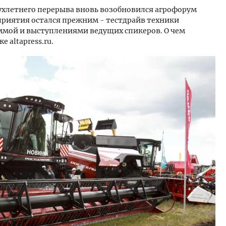
вухлетнего перерыва вновь возобновился агрофорум
приятия остался прежним - тестдрайв техники
ммой и выступлениями ведущих спикеров. О чем
 altapress.ru.