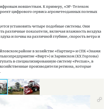
цифровым новшествам. К примеру, «ЭР-Телеком
проект цифрового сервиса агрометеоданных полевых
уется установить четыре подобные системы. Они
ть различные показатели, включая влажность воздуха
духа и почвы на различной глубине, скорость ветра и
айловском районе в хозяйстве «Партнер» и СПК «Знамя
ельхозпредприятие «Вирт») и Заринском (КХ Горлова)
тупать в специализированную систему «Респак», в
охозяйственные производители региона, которые
.