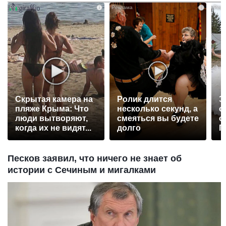
i
i
Скрытая камера на
Ролик длится
Э
пляже Крыма: Что
несколько секунд, а
о
люди вытворяют,
смеяться вы будете
с
когда их не видят...
долго
П
р
Песков заявил, что ничего не знает об
истории с Сечиным и мигалками