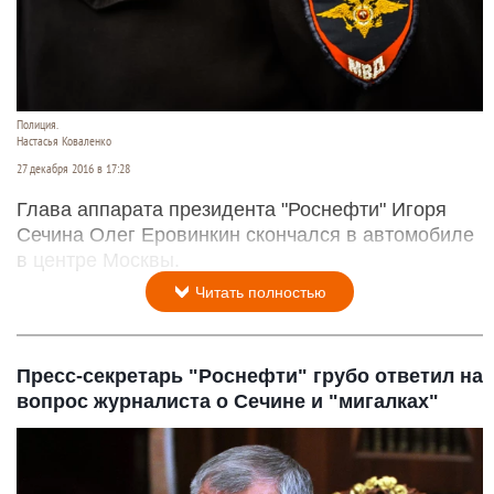
Полиция.
Настасья Коваленко
27 декабря 2016 в 17:28
Глава аппарата президента "Роснефти" Игоря
Сечина Олег Еровинкин скончался в автомобиле
в центре Москвы.
Читать полностью
Пресс-секретарь "Роснефти" грубо ответил на
вопрос журналиста о Сечине и "мигалках"