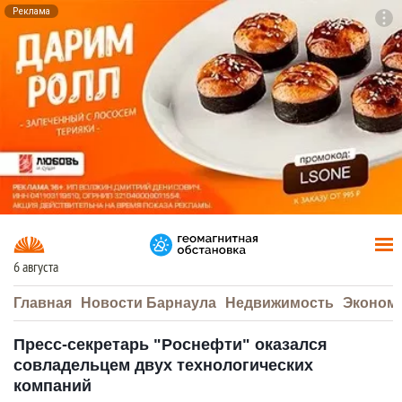
Реклама
To
F7
6 августа
Главная
Новости Барнаула
Недвижимость
Эконом
Пресс-секретарь "Роснефти" оказался
совладельцем двух технологических
компаний