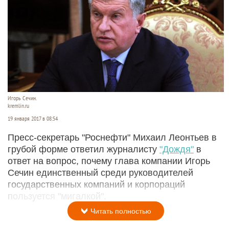
Игорь Сечин.
kremlin.ru
19 января 2017 в 08:54
Пресс-секретарь "Роснефти" Михаил Леонтьев в
грубой форме ответил журналисту
"Дождя"
в
ответ на вопрос, почему глава компании Игорь
Сечин единственный среди руководителей
государственных компаний и корпораций
пользуется "мигалкой".
Читать полностью