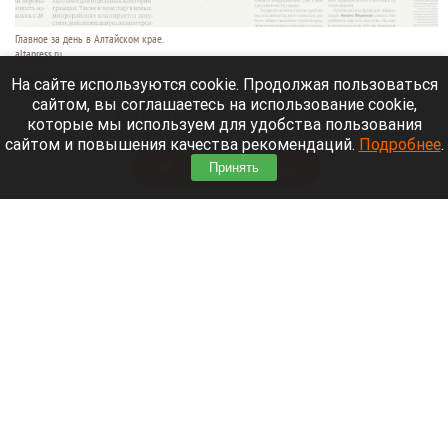
Главное за день в Алтайском крае.
altapress.ru.
3 августа 2026 в 23:55
На сайте используются cookie. Продолжая пользоваться
сайтом, вы соглашаетесь на использование cookie,
Altapress.ru
вспоминает о важных событиях,
которые мы используем для удобства пользования
которые произошли в Алтайском крае 3 августа.
сайтом и повышения качества рекомендаций.
Подробнее
.
Читать полностью
Принять
Алтайский край занял 77 место в рейтинге по
качеству дорог