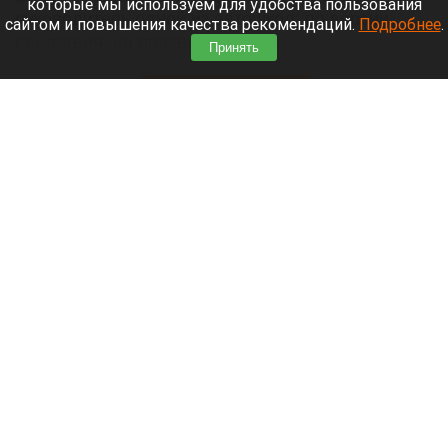
которые мы используем для удобства пользования
руководитель одной из автошкол: по версии
сайтом и повышения качества рекомендаций.
Подробнее
.
следствия, он присвоил деньги,
Принять
воспользовавшись полномочиями.
Читать полностью
Ларисе Долиной хотят предложить высокую
должность в вузе