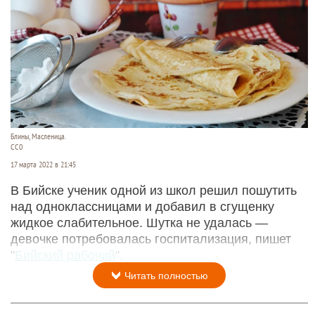
Блины, Масленица.
CC0
17 марта 2022 в 21:45
В Бийске ученик одной из школ решил пошутить
над одноклассницами и добавил в сгущенку
жидкое слабительное. Шутка не удалась —
девочке потребовалась госпитализация, пишет
"
Бийский рабочий
".
Читать полностью