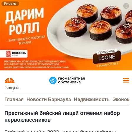
Реклама
To
F7
9 августа
Главная
Новости Барнаула
Недвижимость
Эконом
Престижный бийский лицей отменил набор
первоклассников
Бийский лицей в 2022 году не будет набирать