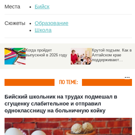
Места
Бийск
Сюжеты
Образование
Школа
Когда пройдет
Крутой подъем. Как в
о
выпускной в 2026 году
Алтайском крае
у
поддерживают
учителей, уехавших в
села
ПО ТЕМЕ:
Бийский школьник на трудах подмешал в
сгущенку слабительное и отправил
одноклассницу на больничную койку