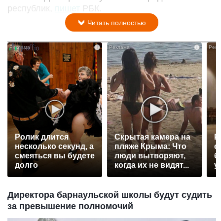
республик,
пишет
РБК.
Читать полностью
i
i
Ролик длится
Скрытая камера на
Р
несколько секунд, а
пляже Крыма: Что
с
смеяться вы будете
люди вытворяют,
б
долго
когда их не видят...
у
Директора барнаульской школы будут судить
за превышение полномочий