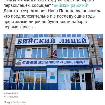
первоклашек, сообщает "
Бийский рабочий
".
Директор учреждения Нина Полежаева пояснила,
что предположительно и в последующие годы
престижный лицей не будет вести набор в
первые классы.
Бийский лицей.
biysk-liceum.ru
25 марта 2022 в 10:46