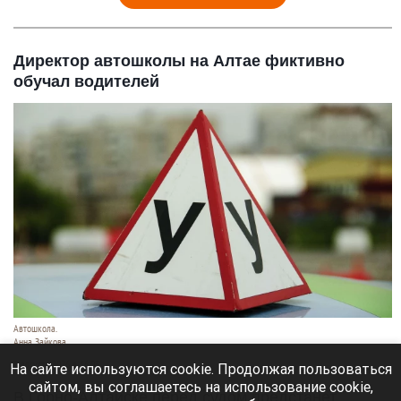
Директор автошколы на Алтае фиктивно
обучал водителей
Автошкола.
Анна Зайкова
8 августа 2026 в 16:05
На сайте используются cookie. Продолжая пользоваться
сайтом, вы соглашаетесь на использование cookie,
В Горно-Алтайске перед судом предстанет