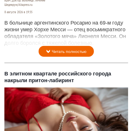
Врач. Доктор. Больница. Лечение
Шедеврум/Altapress.ru
8 августа 2026 в 19:35
В больнице аргентинского Росарио на 69-м году
жизни умер Хорхе Месси — отец восьмикратного
обладателя «Золотого мяча» Лионеля Месси. Он
долго боролся с тяжелой болезнью.
Читать полностью
В элитном квартале российского города
накрыли притон-лабиринт