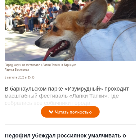
Парад корги на фестивале «Лапки Тапки» в Барнауле.
Лариса Васильева
8 августа 2026 в 15:35
В барнаульском парке «Изумрудный» проходит
масштабный фестиваль «Лапки Тапки», где
собрались все собачники города.
Читать полностью
Педофил убеждал россиянок умалчивать о