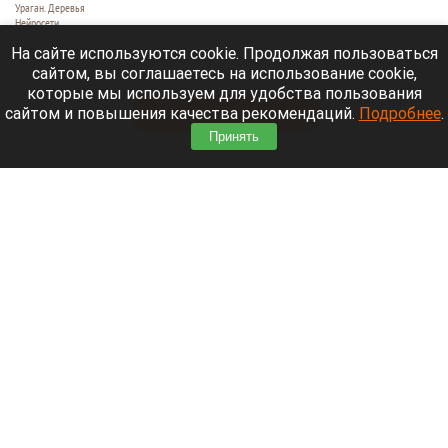
Ураган. Деревья
Нейросети
9 августа 2026 в 18:35
На сайте используются cookie. Продолжая пользоваться
сайтом, вы соглашаетесь на использование cookie,
Мощный ураган бушует в Самарской области.
которые мы используем для удобства пользования
сайтом и повышения качества рекомендаций.
Подробнее
.
Читать полностью
Принять
Москвичей призвали оставаться дома