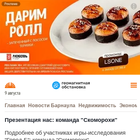
Реклама
To
F7
9 августа
Главная
Новости Барнаула
Недвижимость
Эконом
Презентация нас: команда "Скоморохи"
Подробнее об участниках игры-исследования
"Город Б": команда "Скоморохи".