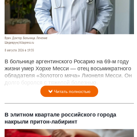
Врач. Доктор. Больница. Лечение
Шедеврум/Altapress.ru
8 августа 2026 в 19:35
В больнице аргентинского Росарио на 69-м году
жизни умер Хорхе Месси — отец восьмикратного
обладателя «Золотого мяча» Лионеля Месси. Он
долго боролся с тяжелой болезнью.
Читать полностью
В элитном квартале российского города
накрыли притон-лабиринт