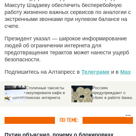
Максуту Шадаеву обеспечить бесперебойную
работу жизненно важных сервисов по аналогии с
экстренными звонками при нулевом балансе на
счете.
Президент указал — широкое информирование
людей об ограничении интернета для
предотвращения терактов может нанести ущерб
безопасности.
Подпишитесь на Алтапресс в
Телеграме
и в
Max
Россиян
Что делать, если
предупреждают о
отключили интернет
сбоях в работе банка с
5 по 9 мая
ПО ТЕМЕ:
Путин объяснил, почему о блокировках