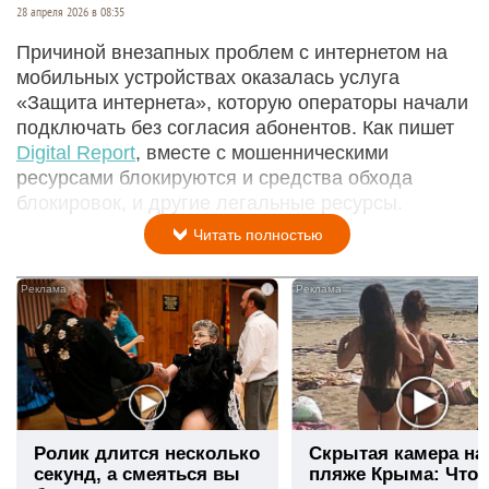
28 апреля 2026 в 08:35
Причиной внезапных проблем с интернетом на
мобильных устройствах оказалась услуга
«Защита интернета», которую операторы начали
подключать без согласия абонентов. Как пишет
Digital Report
, вместе с мошенническими
ресурсами блокируются и средства обхода
блокировок, и другие легальные ресурсы.
Читать полностью
i
Ролик длится несколько
Скрытая камера на
секунд, а смеяться вы
пляже Крыма: Что