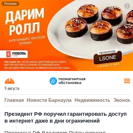
Реклама
To
F7
9 августа
Главная
Новости Барнаула
Недвижимость
Эконом
Президент РФ поручил гарантировать доступ
в интернет даже в дни ограничений
Президент РФ Владимир Путин поручил