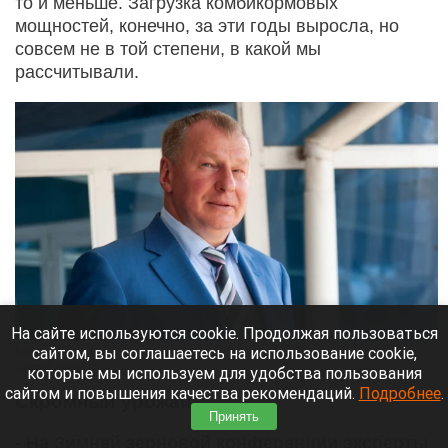
то и меньше. Загрузка комбикормовых
мощностей, конечно, за эти годы выросла, но
совсем не в той степени, в какой мы
рассчитывали.
На сайте используются cookie. Продолжая пользоваться
сайтом, вы соглашаетесь на использование cookie,
Валерий Гачман.
Дмитрий Лямзин.
которые мы используем для удобства пользования
сайтом и повышения качества рекомендаций.
Подробнее
.
Скромный урожай
Принять
- На Зимней зерновой конференции эксперты