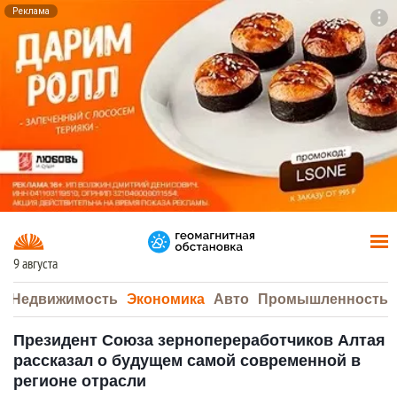
Реклама
To
F7
9 августа
а
Недвижимость
Экономика
Авто
Промышленность
Президент Союза зернопереработчиков Алтая
рассказал о будущем самой современной в
регионе отрасли