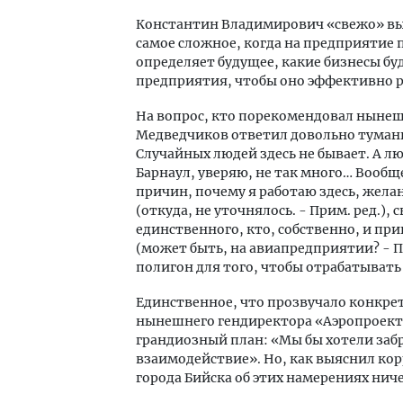
Константин Владимирович «свежо» выс
самое сложное, когда на предприятие 
определяет будущее, какие бизнесы буд
предприятия, чтобы оно эффективно р
На вопрос, кто порекомендовал нынеш
Медведчиков ответил довольно туманн
Случайных людей здесь не бывает. А лю
Барнаул, уверяю, не так много… Вообще
причин, почему я работаю здесь, жел
(откуда, не уточнялось. - Прим. ред.),
единственного, кто, собственно, и пр
(может быть, на авиапредприятии? - Пр
полигон для того, чтобы отрабатывать
Единственное, что прозвучало конкретн
нынешнего гендиректора «Аэропроекта
грандиозный план: «Мы бы хотели забр
взаимодействие». Но, как выяснил ко
города Бийска об этих намерениях нич