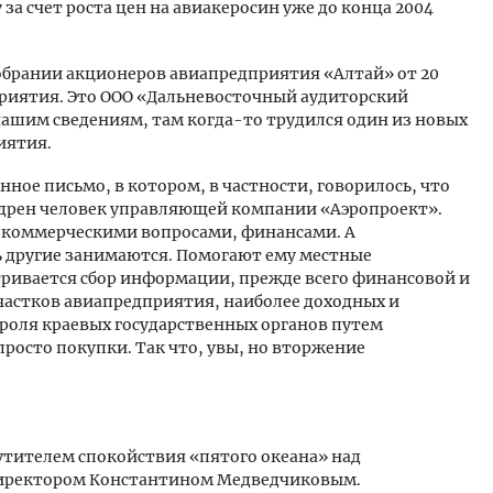
за счет роста цен на авиакеросин уже до конца 2004
собрании акционеров авиапредприятия «Алтай» от 20
приятия. Это ООО «Дальневосточный аудиторский
нашим сведениям, там когда-то трудился один из новых
иятия.
нное письмо, в котором, в частности, говорилось, что
едрен человек управляющей компании «Аэропроект».
е коммерческими вопросами, финансами. А
 другие занимаются. Помогают ему местные
тривается сбор информации, прежде всего финансовой и
частков авиапредприятия, наиболее доходных и
троля краевых государственных органов путем
росто покупки. Так что, увы, но вторжение
утителем спокойствия «пятого океана» над
директором Константином Медведчиковым.