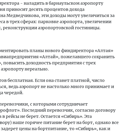
ректора - наладить в барнаульском аэропорту
ня приносит десять процентов дохода
а Медведчикова, эти доходы могут увеличиться за
са в трех сферах: парковке аэропорта, увеличении
 реконструкции аэропортовской гостиницы.
ментировать планы нового финдиректора «Алтая»
 авиапредприятия «Алтай», пожелавшего сохранить
, повысить доходность предприятия с трех
аэропорту нереально.
ов бесплатная. Если она станет платной, число
ся, ведь аэропорт не настолько много принимает и
а чередой.
аперевозчики, с которыми сотрудничает
эрофлот». Последний перевозчик, согласно договору
 в рейсы не берет. Остается «Сибирь». Эта
ору) наше горячее питание берет на борт, однако все
задерет цены на бортпитание, то «Сибирь», как и