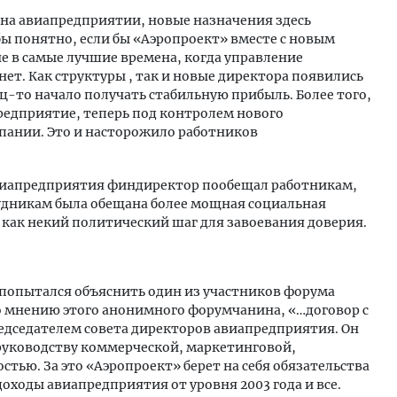
на авиапредприятии, новые назначения здесь
ы понятно, если бы «Аэропроект» вместе с новым
е в самые лучшие времена, когда управление
ет. Как структуры , так и новые директора появились
ец-то начало получать стабильную прибыль. Более того,
едприятие, теперь под контролем нового
пании. Это и насторожило работников
авиапредприятия финдиректор пообещал работникам,
рудникам была обещана более мощная социальная
 как некий политический шаг для завоевания доверия.
попытался объяснить один из участников форума
о мнению этого анонимного форумчанина, «…договор с
дседателем совета директоров авиапредприятия. Он
 руководству коммерческой, маркетинговой,
тью. За это «Аэропроект» берет на себя обязательства
доходы авиапредприятия от уровня 2003 года и все.