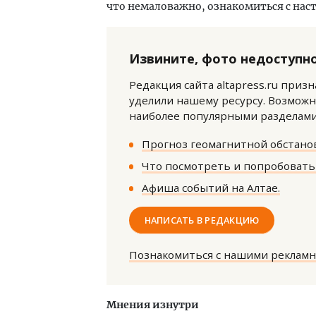
что немаловажно, ознакомиться с нас
Извините, фото недоступно
Редакция сайта altapress.ru приз
уделили нашему ресурсу. Возможн
наиболее популярными разделами 
Ищем новые берега. Гендиректор
Архи
«Жилищной инициативы» Юрий
зем
Прогноз геомагнитной обстанов
Гатилов — о том, как девелоперу
пли
оставаться на плаву, когда рынок
ста
Что посмотреть и попробовать 
штормит
СТР
Афиша событий на Алтае.
СТРОИТЕЛЬСТВО
НАПИСАТЬ В РЕДАКЦИЮ
Познакомиться с нашими реклам
Мнения изнутри