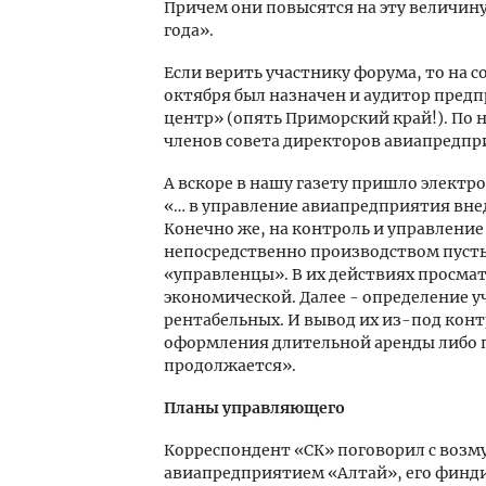
Причем они повысятся на эту величину 
года».
Если верить участнику форума, то на 
октября был назначен и аудитор пред
центр» (опять Приморский край!). По 
членов совета директоров авиапредпр
А вскоре в нашу газету пришло электро
«… в управление авиапредприятия вн
Конечно же, на контроль и управлени
непосредственно производством пусть
«управленцы». В их действиях просма
экономической. Далее - определение у
рентабельных. И вывод их из-под кон
оформления длительной аренды либо п
продолжается».
Планы управляющего
Корреспондент «СК» поговорил с возм
авиапредприятием «Алтай», его фин