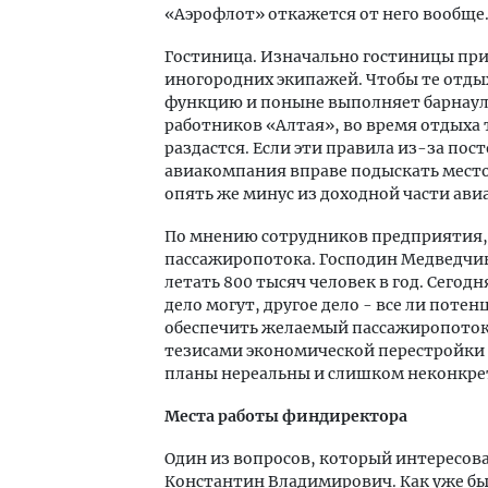
«Аэрофлот» откажется от него вообще
Гостиница. Изначально гостиницы при 
иногородних экипажей. Чтобы те отдых
функцию и поныне выполняет барнауль
работников «Алтая», во время отдыха т
раздастся. Если эти правила из-за пос
авиакомпания вправе подыскать место 
опять же минус из доходной части ав
По мнению сотрудников предприятия, 
пассажиропотока. Господин Медведчик
летать 800 тысяч человек в год. Сегод
дело могут, другое дело - все ли пот
обеспечить желаемый пассажиропоток
тезисами экономической перестройки 
планы нереальны и слишком неконкре
Места работы финдиректора
Один из вопросов, который интересова
Константин Владимирович. Как уже был