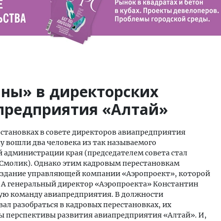
ны» в директорских
предприятия «Алтай»
естановках в совете директоров авиапредприятия
у вошли два человека из так называемого
администрации края (председателем совета стал
л Смолик). Однако этим кадровым перестановкам
создание управляющей компании «Аэропроект», которой
. А генеральный директор «Аэропроекта» Константин
кую команду авиапредприятия. В должности
ал разобраться в кадровых перестановках, их
вы перспективы развития авиапредприятия «Алтай». И,