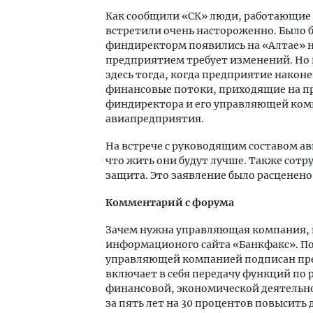
Как сообщили «СК» люди, работающие 
встретили очень настороженно. Было б
финдиректорм появились на «Алтае» н
предприятием требует изменений. Но н
здесь тогда, когда предприятие након
финансовые потоки, приходящие на пр
финдиректора и его управляющей ком
авиапредприятия.
На встрече с руководящим составом 
что жить они будут лучше. Также сот
защита. Это заявление было расценено
Комментарий с форума
Зачем нужна управляющая компания, 
информационого сайта «Банкфакс». П
управляющей компанией подписан пре
включает в себя передачу функций по
финансовой, экономической деятельнос
за пять лет на 30 процентов повысить 