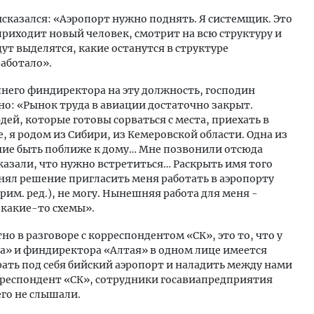
казался: «Аэропорт нужно поднять. Я системщик. Это
приходит новый человек, смотрит на всю структуру и
ут выделятся, какие останутся в структуре
аботало».
него финдиректора на эту должность, господин
о: «Рынок труда в авиации достаточно закрыт.
дей, которые готовы сорваться с места, приехать в
, я родом из Сибири, из Кемеровской области. Одна из
ание быть поближе к дому… Мне позвонили отсюда
 сказали, что нужно встретиться… Раскрыть имя того
инял решение пригласить меня работать в аэропорту
им. ред.), не могу. Нынешняя работа для меня -
 какие-то схемы».
о в разговоре с корреспондентом «СК», это то, что у
» и финдиректора «Алтая» в одном лице имеется
ать под себя бийский аэропорт и наладить между нами
рреспондент «СК», сотрудники госавиапредприятия
его не слышали.