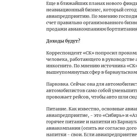
Еще в ближайших планах нового финди
неавиационный бизнес, который сегод
авиапредприятию. По мнению господин
счет правильно организованного бизне
продажи авиакомпаниям бортпитания,
Доходы будут?
Корреспондент «СК» попросил проком
человека, работающего в руководстве
инкогнито. По мнению источника «СК»
вышеупомянутых сфер в барнаульском 
Парковка. Сейчас она для автомобилист
автомобилистов само собой уменьшить
провожает рейсов, чтобы авто шли сюд
Питание. Как известно, основные ави
авиапредприятие, - это «Сибирь» и «А
горячее питание и напитки из Барнаула
авиакомпания (опять же согласно догов
напитки - свои. Если авиапредприятие 