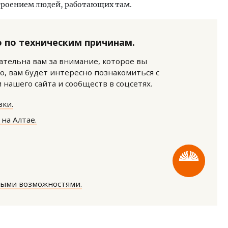
троением людей, работающих там.
 по техническим причинам.
нательна вам за внимание, которое вы
о, вам будет интересно познакомиться с
нашего сайта и сообществ в соцсетях.
тектурный код начинается с
Смелость архитектурных 
ли. Мощение крупноформатными
Генеральный директор к
ки.
тами становится новым
ЗИАС — об эстетике горо
ндартом благоустройства
трендах в фасадах и разв
на Алтае.
ОИТЕЛЬСТВО
СТРОИТЕЛЬСТВО
ными возможностями.