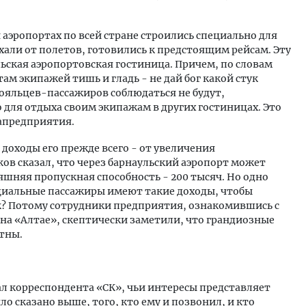
.
аэропортах по всей стране строились специально для
али от полетов, готовились к предстоящим рейсам. Эту
ская аэропортовская гостиница. Причем, по словам
ам экипажей тишь и гладь - не дай бог какой стук
тояльцев-пассажиров соблюдаться не будут,
для отдыха своим экипажам в других гостиницах. Это
иапредприятия.
доходы его прежде всего - от увеличения
ов сказал, что через барнаульский аэропорт может
няшняя пропускная способность - 200 тысяч. Но одно
енциальные пассажиры имеют такие доходы, чтобы
? Потому сотрудники предприятия, ознакомившись с
на «Алтае», скептически заметили, что грандиозные
тны.
л корреспондента «СК», чьи интересы представляет
о сказано выше, того, кто ему и позвонил, и кто