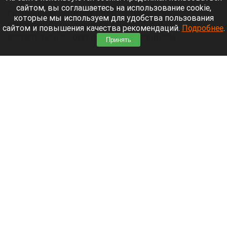
сайтом, вы соглашаетесь на использование cookie,
Особенный мальчик Глеб из Барнаула
которые мы используем для удобства пользования
отправился прямиком в Москву, чтобы
сайтом и повышения качества рекомендаций.
Подробнее
.
встретиться с хоккеистом Александром
Принять
Овечкиным. Об этом сообщает пресс-служба
проекта «
Михутка
».
Читать полностью
В центре Барнаула продают популярное кафе
с мишками на стаканах