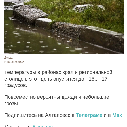
Дождь.
Михаил Хаустов
Температуры в районах края и региональной
столице в этот день опустятся до +15...+17
градусов.
Повсеместно вероятны дожди и небольшие
грозы.
Подпишитесь на Алтапресс в
Телеграме
и в
Max
Места
Барнаул