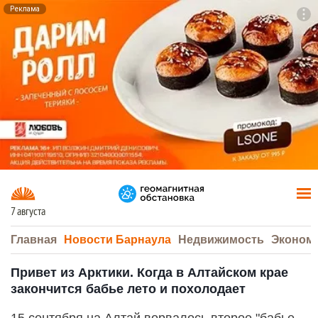
Реклама
To
F7
7 августа
Главная
Новости Барнаула
Недвижимость
Эконом
Привет из Арктики. Когда в Алтайском крае
закончится бабье лето и похолодает
15 сентября на Алтай ворвалось второе "бабье