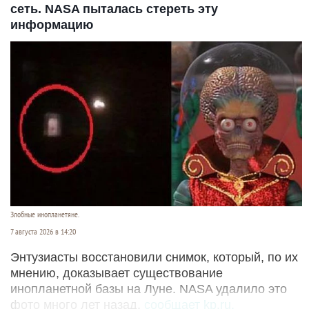
сеть. NASA пыталась стереть эту
информацию
Злобные инопланетяне.
7 августа 2026 в 14:20
Энтузиасты восстановили снимок, который, по их
мнению, доказывает существование
инопланетной базы на Луне. NASA удалило это
фото много лет назад,
сообщает kp.ru.