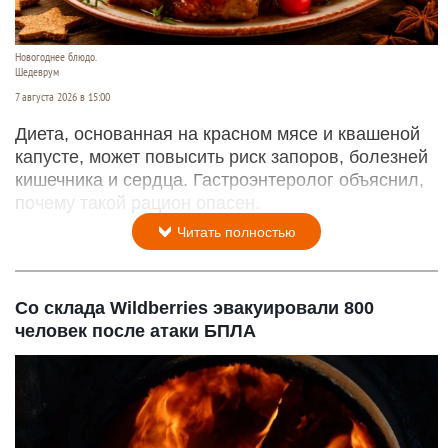
Новогоднее блюдо.
Шедеврум
7 августа 2026 в 15:00
Диета, основанная на красном мясе и квашеной
капусте, может повысить риск запоров, болезней
кишечника и сердца. Гастроэнтеролог объяснил,
почему такой рацион опасен.
Читать полностью
Со склада Wildberries эвакуировали 800
человек после атаки БПЛА