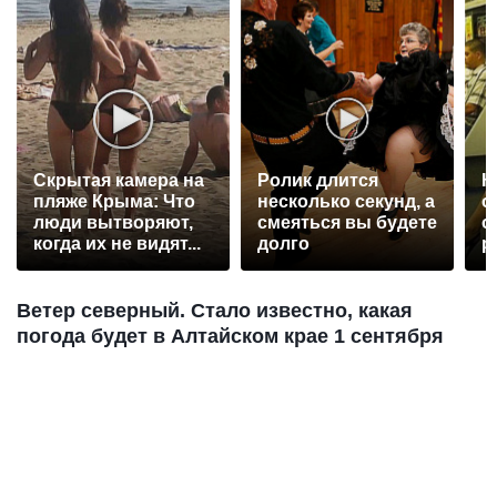
Скрытая камера на
Ролик длится
К
пляже Крыма: Что
несколько секунд, а
о
люди вытворяют,
смеяться вы будете
о
когда их не видят...
долго
р
Ветер северный. Стало известно, какая
погода будет в Алтайском крае 1 сентября