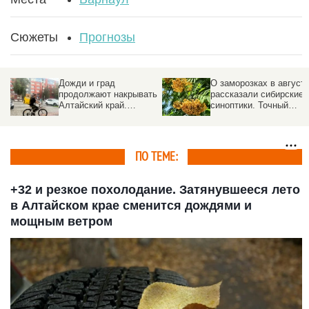
Сюжеты
Прогнозы
Дожди и град
О заморозках в август
продолжают накрывать
рассказали сибирские
Алтайский край.
синоптики. Точный
Прогноз погоды на 5
прогноз
августа
ПО ТЕМЕ:
+32 и резкое похолодание. Затянувшееся лето
в Алтайском крае сменится дождями и
мощным ветром