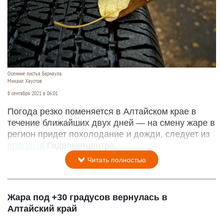
Осенние листья Барнаула.
Михаил Хаустов
8 сентября 2021 в 06:01
Погода резко поменяется в Алтайском крае в
течение ближайших двух дней — на смену жаре в
регион придет похолодание и дожди, следует из
прогноза
Гидрометцентра.
Читать полностью
Жара под +30 градусов вернулась в
Алтайский край