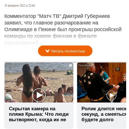
25 февраля 2022 в 22:46
Комментатор "Матч ТВ" Дмитрий Губерниев
заявил, что главное разочарование на
Олимпиаде в Пекине был проигрыш российской
команды по хоккею финнам в финале
соревнований.
Читать полностью
i
Скрытая камера на
Ролик длится неск
пляже Крыма: Что люди
секунд, а смеяться
вытворяют, когда их не
будете долго
видят...