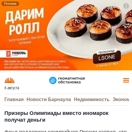
Реклама
To
F7
6 августа
Главная
Новости Барнаула
Недвижимость
Эконом
Призеры Олимпиады вместо иномарок
получат деньги
Фонд поддержки олимпийцев России заявил, что