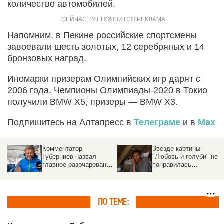
количество автомобилей.
Напомним, в Пекине российские спортсмены
завоевали шесть золотых, 12 серебряных и 14
бронзовых наград.
Иномарки призерам Олимпийских игр дарят с
2006 года. Чемпионы Олимпиады-2020 в Токио
получили BMW X5, призеры — BMW X3.
Подпишитесь на Алтапресс в
Телеграме
и в
Max
Комментатор
Звезде картины
Губерниев назвал
"Любовь и голуби" не
главное разочарование
понравилась
Олимпиады в Пекине
зарубежная музыка в
номерах фигуристов н
прошедшей Олимпиад
ПО ТЕМЕ: