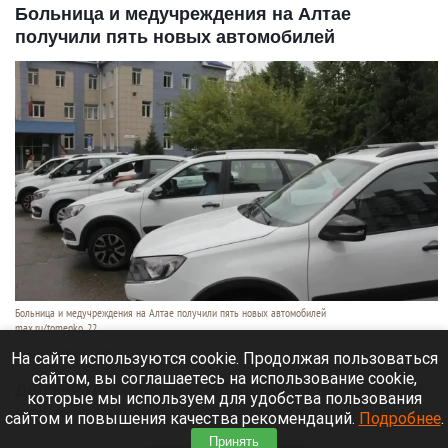
Больница и медучреждения на Алтае
получили пять новых автомобилей
Больница и медучреждения на Алтае получили пять новых автомобилей
max.ru/tomenko_22
6 августа 2026 в 21:40
На сайте используются cookie. Продолжая пользоваться
сайтом, вы соглашаетесь на использование cookie,
Детская горбольница Рубцовска и фельдшерско-
которые мы используем для удобства пользования
акушерские пункты Алтайского края получили
сайтом и повышения качества рекомендаций.
Подробнее
.
пять новых машин.
Принять