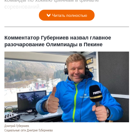
команды по хоккею финнам в финале
соревнований.
Читать полностью
Комментатор Губерниев назвал главное
разочарование Олимпиады в Пекине
Дмитрий Губерниев.
Социальные сети Дмитрия Губерниева