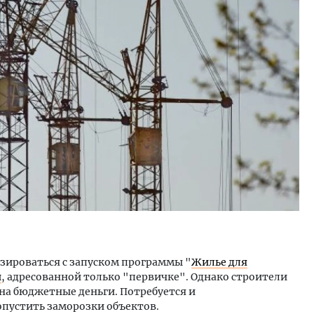
Смелость архитектурных идей.
Ищем новые б
и
Генеральный директор компании
«Жилищной ин
ЗИАС — об эстетике городов,
Гатилов — о т
трендах в фасадах и развитии рынка
оставаться на
штормит
СТРОИТЕЛЬСТВО
СТРОИТЕЛЬСТ
изироваться с запуском программы "
Жилье для
и
, адресованной только "первичке". Однако строители
на бюджетные деньги. Потребуется и
опустить заморозки объектов.