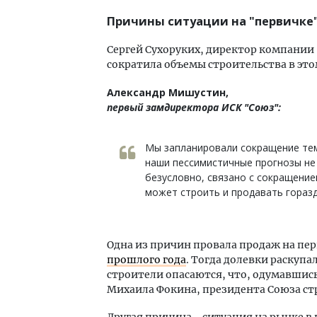
Причины ситуации на "первичке
Сергей Сухоруких, директор компании 
сократила объемы строительства в этом
Александр Мишустин,
первый замдиректора ИСК "Союз":
Мы запланировали сокращение тем
наши пессимистичные прогнозы не 
безусловно, связано с сокращением
может строить и продавать горазд
Одна из причин провала продаж на пе
прошлого года
. Тогда долевки раскупа
строители опасаются, что, одумавшись
Михаила Фокина, президента Союза ст
Другая причина - ситуация на рынке в