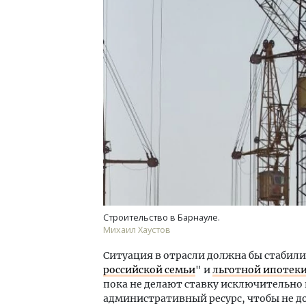
Архитектурный код начинается с
земли. Мощение крупноформатным
плитами становится новым
стандартом благоустройства
СТРОИТЕЛЬСТВО
Строительство в Барнауле.
Михаил Хаустов
Ситуация в отрасли должна бы стабил
российской семьи
" и
льготной ипотек
пока не делают ставку исключительно 
административный ресурс, чтобы не д