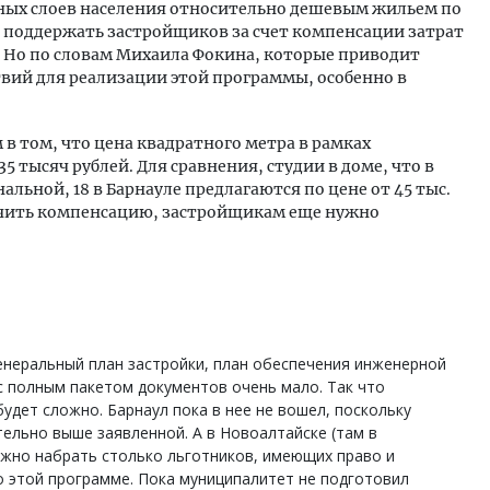
ных слоев населения относительно дешевым жильем по
ой - поддержать застройщиков за счет компенсации затрат
. Но по словам Михаила Фокина, которые приводит
ствий для реализации этой программы, особенно в
м в том, что цена квадратного метра в рамках
 тысяч рублей. Для сравнения, студии в доме, что в
альной, 18 в Барнауле предлагаются по цене от 45 тыс.
олучить компенсацию, застройщикам еще нужно
енеральный план застройки, план обеспечения инженерной
 с полным пакетом документов очень мало. Так что
удет сложно. Барнаул пока в нее не вошел, поскольку
ельно выше заявленной. А в Новоалтайске (там в
ожно набрать столько льготников, имеющих право и
 этой программе. Пока муниципалитет не подготовил