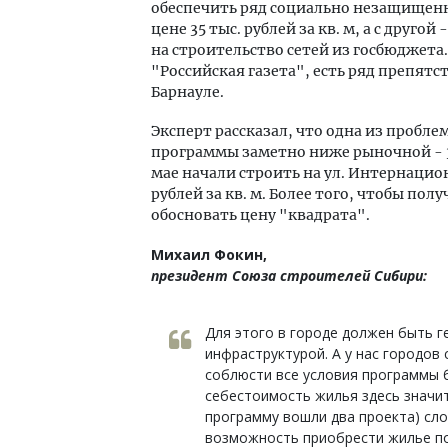
обеспечить ряд социально незащищен
цене 35 тыс. рублей за кв. м, а с друг
на строительство сетей из госбюджета
"Российская газета", есть ряд препят
Барнауле.
Эксперт рассказал, что одна из пробле
программы заметно ниже рыночной - 35
мае начали строить на ул. Интернацион
рублей за кв. м. Более того, чтобы п
обосновать цену "квадрата".
Михаил Фокин,
президент Союза строителей Сибири:
Для этого в городе должен быть г
инфраструктурой. А у нас городов
соблюсти все условия программы б
себестоимость жилья здесь значит
программу вошли два проекта) сл
возможность приобрести жилье по