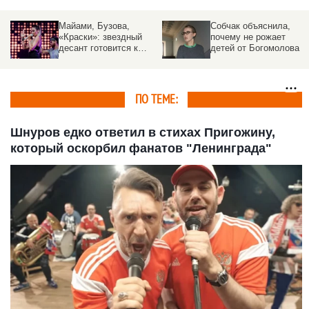
Майами, Бузова,
Собчак объяснила,
«Краски»: звездный
почему не рожает
десант готовится к
детей от Богомолова
выступлениям на
Алтае
ПО ТЕМЕ:
Шнуров едко ответил в стихах Пригожину,
который оскорбил фанатов "Ленинграда"