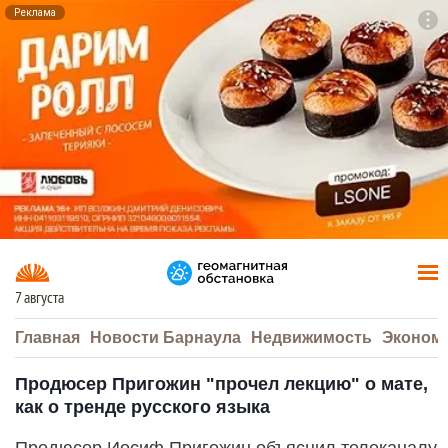
Реклама
To
F7
7 августа
Главная
Новости Барнаула
Недвижимость
Эконом
Продюсер Пригожин "прочел лекцию" о мате,
как о тренде русского языка
Продюсер Иосиф Пригожин объяснил телеканалу