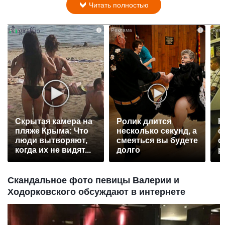
Читать полностью
i
i
Скрытая камера на
Ролик длится
К
пляже Крыма: Что
несколько секунд, а
о
люди вытворяют,
смеяться вы будете
о
когда их не видят...
долго
р
Скандальное фото певицы Валерии и
Ходорковского обсуждают в интернете