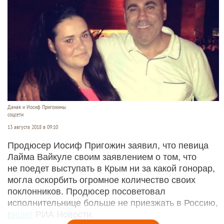
Даная и Иосиф Пригожины.
соцсети
13 августа 2018 в 09:10
Продюсер Иосиф Пригожин заявил, что певица
Лайма Вайкуле своим заявлением о том, что
не поедет выступать в Крым ни за какой гонорар,
могла оскорбить огромное количество своих
поклонников. Продюсер посоветовал
исполнительнице больше не приезжать в Россию,
пишет
РИА Новости.