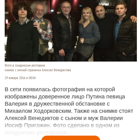
Фото в лондонском ресторане.
снимок с личной странички Алексея Венедиктова
29 января 2016 в 08:04
В сети появилась фотография на которой
изображены доверенное лицо Путина певица
Валерия в дружественной обстановке с
Михаилом Ходорковским. Также на снимке стоят
Алексей Венедиктов с сыном и муж Валерии
Иосиф Пригожин. Фото сделано в одном из
лондонских ресторанов.