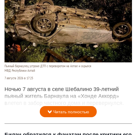
Пьяный барнаулец устроил ДТП с переворотом на Алтае и скрылся
МВД Республики Алтай
7 августа 2026 в 17:25
Ночью 7 августа в селе Шебалино 39-летний
пьяный житель Барнаула на «Хонде Аккорд»
влетел в забор частного дома и перевернулся.
Читать полностью
Билан обратился к фанатам после критики его