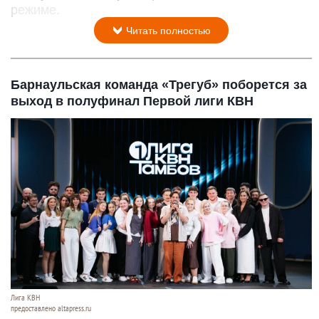
режиме.
Читать полностью
Барнаульская команда «Трегуб» поборется за
выход в полуфинал Первой лиги КВН
Лига КВН
предоставлено altapress.ru