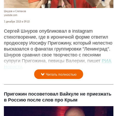
Шнуров и Слепаков
youtube.com
3 декабря 2018 в 09:10
Сергей Шнуров опубликовал в instagram
стихотворение, где в ироничной форме ответил
продюсеру Иосифу Пригожину, который нелестно
высказался о фанатах группировки "Ленинград".
Шнуров сравнил свое творчество с песнями
супруги Пригожина, певицы Валерии, пишет
РИА
Новости
.
Читать полностью
Пригожин посоветовал Вайкуле не приезжать
в Россию после слов про Крым