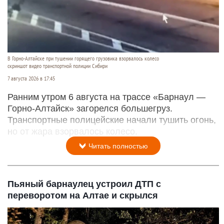
В Горно-Алтайске при тушении горящего грузовика взорвалось колесо
скриншот видео транспортной полиции Сибири
7 августа 2026 в 17:45
Ранним утром 6 августа на трассе «Барнаул —
Горно-Алтайск» загорелся большегруз.
Транспортные полицейские начали тушить огонь,
но от жара взорвалось колесо.
Читать полностью
Пьяный барнаулец устроил ДТП с
переворотом на Алтае и скрылся