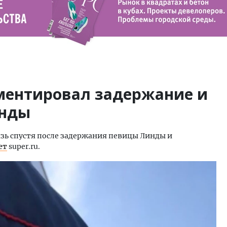
ментировал задержание и
инды
зь спустя после задержания певицы Линды и
ет
super.ru.