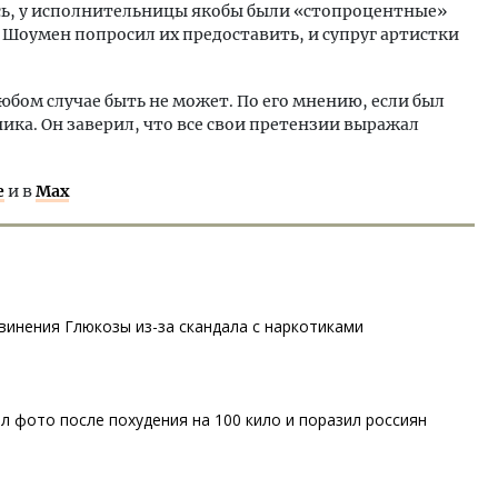
ось, у исполнительницы якобы были «стопроцентные»
 Шоумен попросил их предоставить, и супруг артистки
юбом случае быть не может. По его мнению, если был
ика. Он заверил, что все свои претензии выражал
е
и в
Max
инения Глюкозы из-за скандала с наркотиками
 фото после похудения на 100 кило и поразил россиян