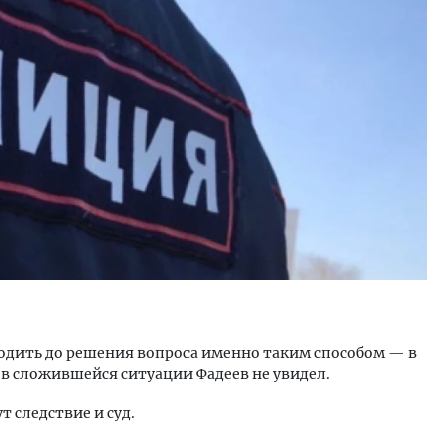
м новые берега. Гендиректор
Архитектурный код начин
лищной инициативы» Юрий
земли. Мощение крупно
лов — о том, как девелоперу
плитами становится нов
ваться на плаву, когда рынок
стандартом благоустрой
рмит
СТРОИТЕЛЬСТВО
ОИТЕЛЬСТВО
водить до решения вопроса именно таким способом — в
 в сложившейся ситуации Фадеев не увидел.
 следствие и суд.