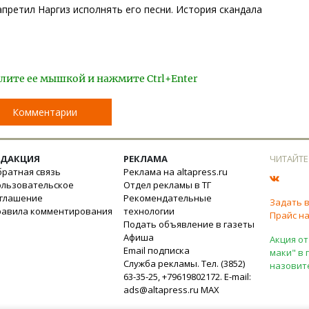
ретил Наргиз исполнять его песни. История скандала
лите ее мышкой и нажмите Ctrl+Enter
Комментарии
ЕДАКЦИЯ
РЕКЛАМА
ЧИТАЙТЕ
ратная связь
Реклама на altapress.ru
ользовательское
Отдел рекламы в ТГ
оглашение
Рекомендательные
Задать 
равила комментирования
технологии
Прайс на
Подать объявление в газеты
Афиша
Акция от
Email подписка
маки" в 
Служба рекламы. Тел. (3852)
назовит
63-35-25, +79619802172. E-mail:
ads@altapress.ru
MAX