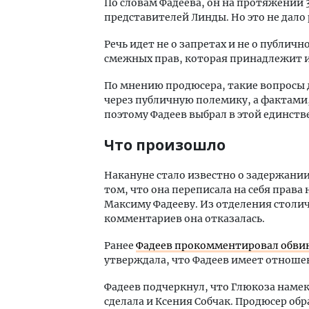
По словам Фадеева, он на протяжении 
представителей Линды. Но это не дало 
Речь идет не о запретах и не о публичн
смежных прав, которая принадлежит 
По мнению продюсера, такие вопросы д
через публичную полемику, а фактами
поэтому Фадеев выбрал в этой единст
Что произошло
Накануне стало известно о задержании
том, что она переписала на себя прав
Максиму Фадееву. Из отделения столи
комментариев она отказалась.
Ранее
Фадеев прокомментировал обвин
утверждала, что Фадеев имеет отноше
Фадеев подчеркнул, что Глюкоза намек
сделала и Ксения Собчак. Продюсер об