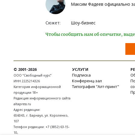
Максим Фадеев официально зап
Сюжет:
Шоу-бизнес
Чтобы сообщить нам об опечатке, выде
© 2001-2026
УСЛУГИ
Р
Подписка
Об
ООО “Свободный курс”
Конференц-зал
П
ИНН 2225214326
Типография "Алт-принт"
с
Категория информационной
П
продукции 18+
Редакция информационного сайта
altapress.ru
Адрес редакции:
656043
,
г. Барнаул
,
ул. Короленко,
107
Телефон редакции:
+7 (3852) 63-15-
10
,