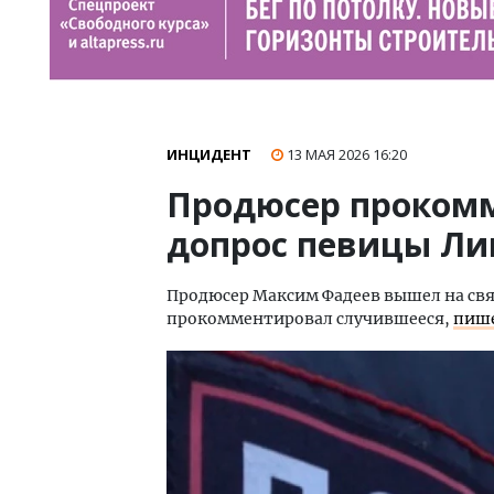
ИНЦИДЕНТ
13 МАЯ 2026
16:20
Продюсер проком
допрос певицы Л
Продюсер Максим Фадеев вышел на свя
прокомментировал случившееся,
пиш