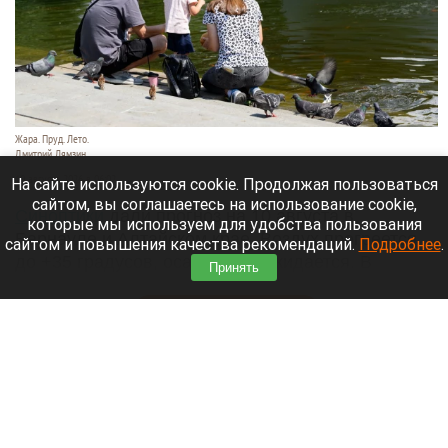
Жара. Пруд. Лето.
Дмитрий Лямзин
10 августа 2026 в 06:02
На сайте используются cookie. Продолжая пользоваться
сайтом, вы соглашаетесь на использование cookie,
Синоптики
дали прогноз на 10 августа в
которые мы используем для удобства пользования
Барнауле и Алтайском крае. Воздух прогреется
сайтом и повышения качества рекомендаций.
Подробнее
.
до +35 градусов, осадков не ожидается. В
Принять
предгорьях утром возможен туман.
Читать полностью
Седой молочник, невероятный закат,
погодная аномалия. Что произошло на Алтае