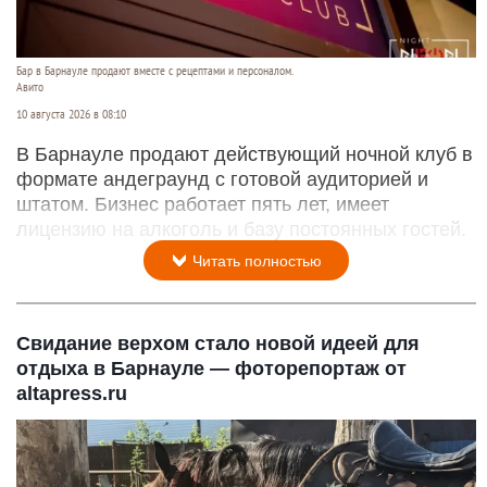
Бар в Барнауле продают вместе с рецептами и персоналом.
Авито
10 августа 2026 в 08:10
В Барнауле продают действующий ночной клуб в
формате андеграунд с готовой аудиторией и
штатом. Бизнес работает пять лет, имеет
лицензию на алкоголь и базу постоянных гостей.
Читать полностью
Свидание верхом стало новой идеей для
отдыха в Барнауле — фоторепортаж от
altapress.ru