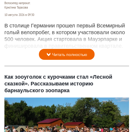
Велосипед напрокат.
Кристина Тарасова
10 августа 2026 в 09:30
В столице Германии прошел первый Всемирный
голый велопробег, в котором участвовали около
500 человек. Акция стартовала в Мауэрпарке и
финишировала в правительственном квартале.
Читать полностью
Как зооуголок с курочками стал «Лесной
сказкой». Рассказываем историю
барнаульского зоопарка