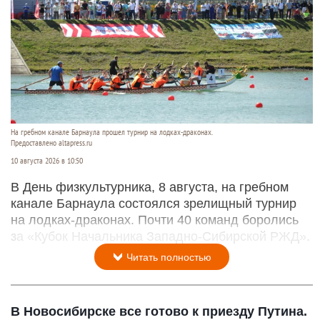
На гребном канале Барнаула прошел турнир на лодках-драконах.
Предоставлено altapress.ru
10 августа 2026 в 10:50
В День физкультурника, 8 августа, на гребном
канале Барнаула состоялся зрелищный турнир
на лодках-драконах. Почти 40 команд боролись
за «Кубок Начальника Западно-Сибирской РЖД».
Читать полностью
В Новосибирске все готово к приезду Путина.