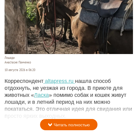
Лошади
Анастасия Панченко
10 августа 2026 в 06:20
Корреспондент
altapress.ru
нашла способ
отдохнуть, не уезжая из города. В приюте для
животных «
Ласка
» помимо собак и кошек живут
лошади, и в летний период на них можно
покататься. Это отличная идея для свидания или
просто ярких выходных.
Читать полностью