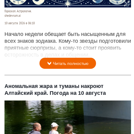
Гороскоп. Астрология.
shedevrum.ai
10 августа 2026 в 06:18
Начало недели обещает быть насыщенным для
всех знаков зодиака. Кому-то звезды подготовили
приятные сюрпризы, а кому-то стоит проявить
осторожность в делах и общении.
Читать полностью
Аномальная жара и туманы накроют
Алтайский край. Погода на 10 августа