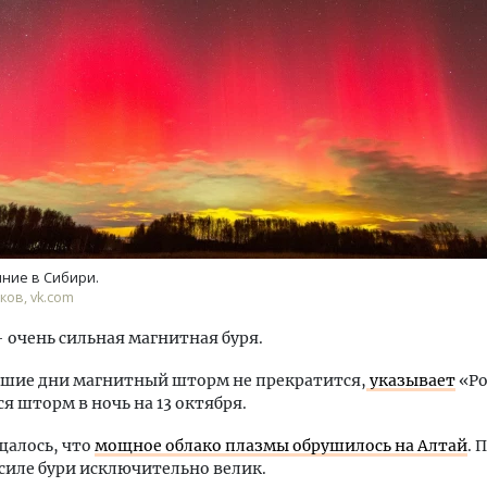
Архитектурный код начин
земли. Мощение крупно
плитами становится нов
стандартом благоустрой
ние в Сибири.
СТРОИТЕЛЬСТВО
ков, vk.com
 очень сильная магнитная буря.
йшие дни магнитный шторм не прекратится,
указывает
«Ро
я шторм в ночь на 13 октября.
щалось, что
мощное облако плазмы обрушилось на Алтай
. 
 силе бури исключительно велик.