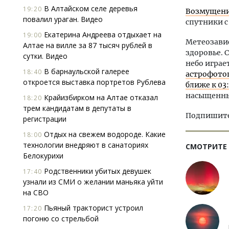
В Алтайском селе деревья
19:20
Возмущения
повалил ураган. Видео
спутники с 
Екатерина Андреева отдыхает на
19:00
Метеозавис
Алтае на вилле за 87 тысяч рублей в
здоровье. 
сутки. Видео
небо играе
В барнаульской галерее
18:40
астрофотог
откроется выставка портретов Рублева
ближе к 03
насыщенные
Крайизбирком на Алтае отказал
18:20
трем кандидатам в депутаты в
Подпишитес
регистрации
Отдых на свежем водороде. Какие
18:00
технологии внедряют в санаториях
СМОТРИТЕ
Белокурихи
Родственники убитых девушек
17:40
узнали из СМИ о желании маньяка уйти
на СВО
Пьяный тракторист устроил
17:20
погоню со стрельбой