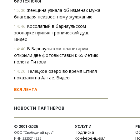
биотехнолог
Женщина узнала об изменах мужа
15:00
благодаря неизвестному жужжанию
Косолапый в барнаульском
14:46
зоопарке принял тропический душ.
Видео
В Барнаульском планетарии
14:40
открыли две фотовыставки к 65-летию
полета Титова
Телецкое озеро во время штиля
14:20
показали на Алтае. Видео
ВСЯ ЛЕНТА
НОВОСТИ ПАРТНЕРОВ
© 2001-2026
УСЛУГИ
Р
Подписка
Об
ООО “Свободный курс”
Конференц-зал
П
ИНН 2225214326