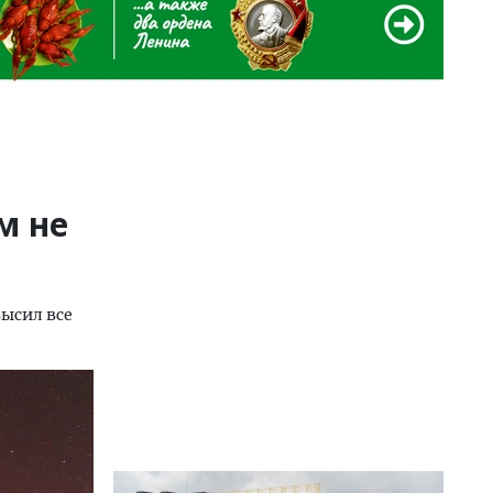
м не
ысил все