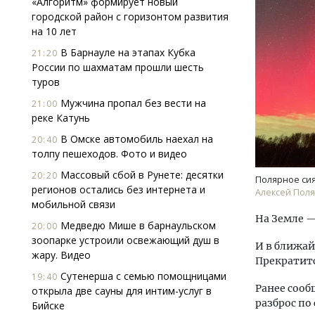
«Алгоритм» формирует новый
городской район с горизонтом развития
на 10 лет
В Барнауле на этапах Кубка
21:20
России по шахматам прошли шесть
туров
Мужчина пропал без вести на
21:00
реке Катунь
В Омске автомобиль наехал на
20:40
толпу пешеходов. Фото и видео
Массовый сбой в Рунете: десятки
20:20
Полярное сия
регионов остались без интернета и
Алексей Поля
мобильной связи
На Земле —
Медведю Мише в барнаульском
20:00
зоопарке устроили освежающий душ в
И в ближа
жару. Видео
Прекратитс
Сутенерша с семью помощницами
19:40
Ранее сооб
открыла две сауны для интим-услуг в
разброс по
Бийске