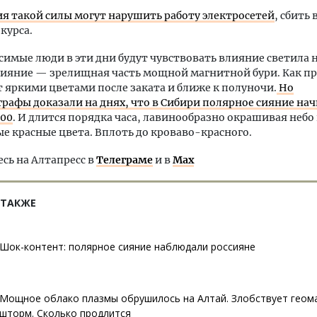
 такой силы могут нарушить работу электросетей
, сбить 
курса.
имые люди в эти дни будут чувствовать влияние светила 
Сияние — зрелищная часть мощной магнитной бури. Как п
т яркими цветами после заката и ближе к полуночи.
Но
рафы доказали на днях, что в Сибири полярное сияние на
:00
. И длится порядка часа, лавинообразно окрашивая небо
 красные цвета. Вплоть до кроваво-красного.
ь на Алтапресс в
Телеграме
и в
Max
 ТАКЖЕ
Шок-контент: полярное сияние наблюдали россияне
Мощное облако плазмы обрушилось на Алтай. Злобствует геом
шторм. Сколько продлится