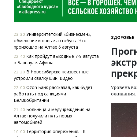
Университетский «бизнесмен»,
23:30
ЗДОРОВЬЕ
обмеление и новые автобусы. Что
произошло на Алтае 6 августа
Прог
Как пройдут выходные 7-9 августа
22:40
экст
в Барнауле. Афиша
прек
В Новосибирске неизвестные
22:20
устроили свалку шин. Видео
Ozon Банк рассказал, как будет
Уровень во
22:00
работать под санкциями
ожидания.
Великобритании
Больница и медучреждения на
21:40
Алтае получили пять новых
автомобилей
Территория опережения. ГК
10:00