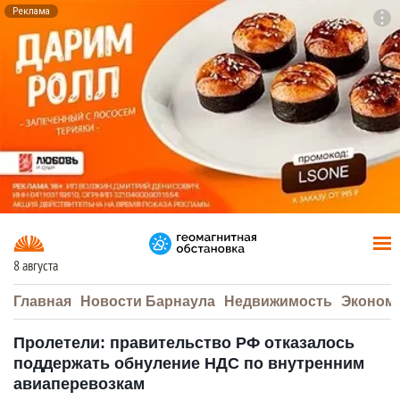
Реклама
To
F7
8 августа
Главная
Новости Барнаула
Недвижимость
Эконом
Пролетели: правительство РФ отказалось
поддержать обнуление НДС по внутренним
авиаперевозкам