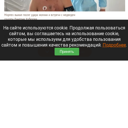
Морпех выжил после удара молнии и встречи с медведем
соцсети Дмитрия Хубезова
7 августа 2026 в 22:15
На сайте используются cookie. Продолжая пользоваться
сайтом, вы соглашаетесь на использование cookie,
Морской пехотинец, который приехал в отпуск на
которые мы используем для удобства пользования
Алтай, пережил чудовищную серию событий.
сайтом и повышения качества рекомендаций.
Подробнее
.
Читать полностью
Принять
В Барнауле водитель сбил женщину на зебре
и скрылся