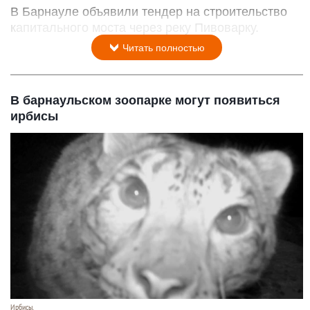
В Барнауле объявили тендер на строительство
капитального моста через реку Пивоварку.
Читать полностью
В барнаульском зоопарке могут появиться
ирбисы
Ирбисы.