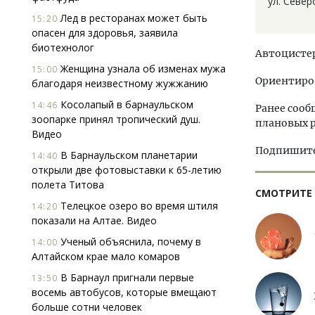
ул. Северо
Лед в ресторанах может быть
15:20
опасен для здоровья, заявила
биотехнолог
Автоцистер
Женщина узнала об изменах мужа
15:00
Ориентиро
благодаря неизвестному жужжанию
Косолапый в барнаульском
14:46
Ранее сооб
зоопарке принял тропический душ.
плановых р
Видео
Подпишитес
В Барнаульском планетарии
14:40
открыли две фотовыставки к 65-летию
полета Титова
СМОТРИТЕ
Телецкое озеро во время штиля
14:20
показали на Алтае. Видео
Ученый объяснила, почему в
14:00
Алтайском крае мало комаров
В Барнаул пригнали первые
13:50
восемь автобусов, которые вмещают
больше сотни человек