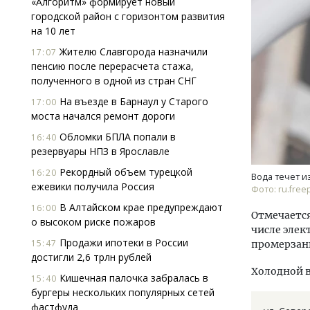
«Алгоритм» формирует новый
городской район с горизонтом развития
на 10 лет
Жителю Славгорода назначили
17:07
пенсию после перерасчета стажа,
полученного в одной из стран СНГ
На въезде в Барнаул у Старого
17:00
моста начался ремонт дороги
Двух
Каки
Обломки БПЛА попали в
16:40
«Бел
резервуары НПЗ в Ярославле
Рекордный объем турецкой
16:20
Вода течет и
ДОМ
ежевики получила Россия
Фото: ru.free
В Алтайском крае предупреждают
16:00
Отмечается
о высоком риске пожаров
числе элек
Продажи ипотеки в России
15:47
промерзан
достигли 2,6 трлн рублей
Холодной в
Кишечная палочка забралась в
15:40
бургеры нескольких популярных сетей
фастфуда