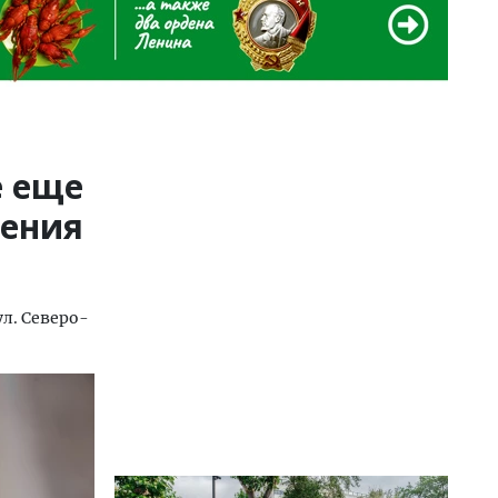
е еще
нения
ул. Северо-