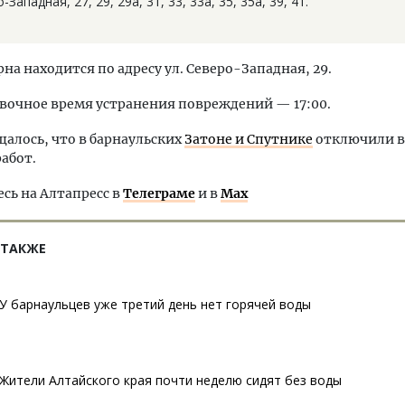
-Западная, 27, 29, 29а, 31, 33, 33а, 35, 35а, 39, 41.
на находится по адресу ул. Северо-Западная, 29.
вочное время устранения повреждений — 17:00.
щалось, что в барнаульских
Затоне и Спутнике
отключили в
абот.
ь на Алтапресс в
Телеграме
и в
Max
 ТАКЖЕ
У барнаульцев уже третий день нет горячей воды
Жители Алтайского края почти неделю сидят без воды