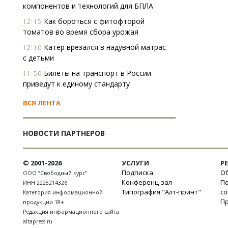
компонентов и технологий для БПЛА
Как бороться с фитофторой
12:15
томатов во время сбора урожая
Катер врезался в надувной матрас
12:10
с детьми
Билеты на транспорт в России
11:50
приведут к единому стандарту
ВСЯ ЛЕНТА
НОВОСТИ ПАРТНЕРОВ
© 2001-2026
УСЛУГИ
Р
Подписка
Об
ООО “Свободный курс”
Конференц-зал
П
ИНН 2225214326
Типография "Алт-принт"
с
Категория информационной
П
продукции 18+
Редакция информационного сайта
altapress.ru