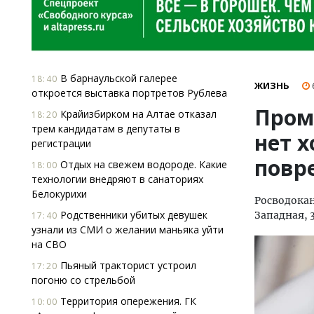
В барнаульской галерее
18:40
ЖИЗНЬ
откроется выставка портретов Рублева
Проме
Крайизбирком на Алтае отказал
18:20
трем кандидатам в депутаты в
нет 
регистрации
повр
Отдых на свежем водороде. Какие
18:00
технологии внедряют в санаториях
Белокурихи
Росводока
Родственники убитых девушек
Западная, 3
17:40
узнали из СМИ о желании маньяка уйти
на СВО
Пьяный тракторист устроил
17:20
погоню со стрельбой
Территория опережения. ГК
10:00