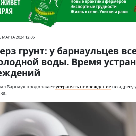
6 МАРТА 2024
12:06
рз грунт: у барнаульцев вс
холодной воды. Время устра
еждений
нал Барнаул продолжает
устранять повреждение
по адресу 
3а.