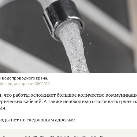
уровневые номера и вид на горы.
Смелость архитектурных 
м будет новый бутик-отель
Генеральный директор к
кур» в Белокурихе
ЗИАС — об эстетике горо
трендах в фасадах и разв
з водопроводного крана.
А И КВАРТИРЫ
СТРОИТЕЛЬСТВО
pik.com, автор user3802032.
, что работы осложняет большое количество коммуникаци
трических кабелей. А также необходимо отогревать грунт и
ия.
оды нет по следующим адресам: