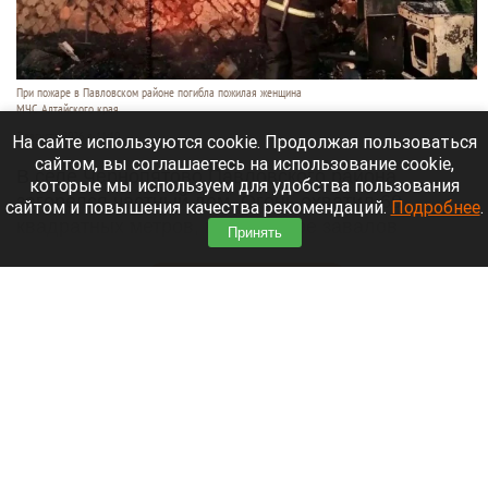
При пожаре в Павловском районе погибла пожилая женщина
МЧС Алтайского края
7 августа 2026 в 11:10
На сайте используются cookie. Продолжая пользоваться
сайтом, вы соглашаетесь на использование cookie,
В селе Чернопятово Павловского района
которые мы используем для удобства пользования
загорелся частный дом. Огонь охватил 60
сайтом и повышения качества рекомендаций.
Подробнее
.
квадратных метров, при разборе завалов
Принять
спасатели нашли тело пожилой женщины.
Читать полностью
В Республике Алтай потратят 164 млн на
ремонт подъезда к Телецкому озеру