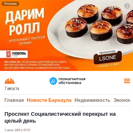
Реклама
To
F7
7 августа
Главная
Новости Барнаула
Недвижимость
Эконом
Проспект Социалистический перекрыт на
целый день
5 июня 2009 в 09:39