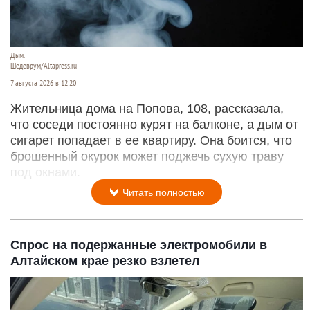
Дым.
Шедеврум/Altapress.ru
7 августа 2026 в 12:20
Жительница дома на Попова, 108, рассказала,
что соседи постоянно курят на балконе, а дым от
сигарет попадает в ее квартиру. Она боится, что
брошенный окурок может поджечь сухую траву
под окнами.
Читать полностью
Спрос на подержанные электромобили в
Алтайском крае резко взлетел