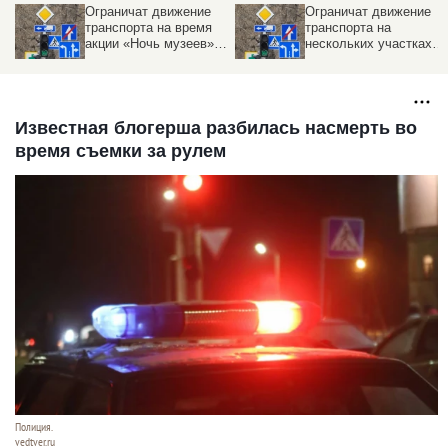
Ограничат движение
Где будет перекрыто
транспорта на
движение всех видов
 в
нескольких участках
транспорта в Барнаул
дорог в Барнауле.
9 мая
Даты
Известная блогерша разбилась насмерть во
время съемки за рулем
Полиция.
vedtver.ru