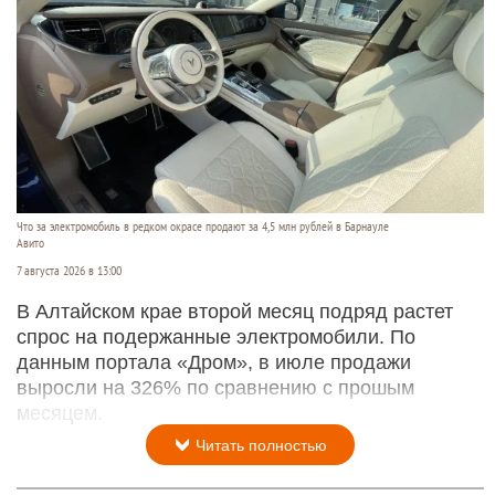
Что за электромобиль в редком окрасе продают за 4,5 млн рублей в Барнауле
Авито
7 августа 2026 в 13:00
В Алтайском крае второй месяц подряд растет
спрос на подержанные электромобили. По
данным портала «Дром», в июле продажи
выросли на 326% по сравнению с прошым
месяцем.
Читать полностью