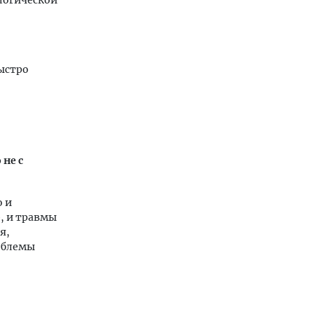
ологической
ыстро
 не с
о и
, и травмы
я,
облемы