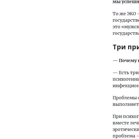
мы успешн
То же ЭКО 
государств
это «мужск
государств
Три пр
— Почему 
— Есть три
психогенны
инфекционн
Проблемы с
выполняетс
При психог
вместе леч
эротически
проблема —