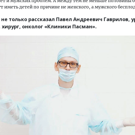
нет и мужских проблем. А между тем не меньше половины 
ут иметь детей по причине не женского, а мужского беспло
 не только рассказал Павел Андреевич Гаврилов, у
 хирург, онколог «Клиники Пасман».
на горы.
Смелость архитектурных идей.
Архите
ель
Генеральный директор компании
земли.
ЗИАС — об эстетике городов,
плитам
трендах в фасадах и развитии рынка
станда
СТРОИТЕЛЬСТВО
СТРОИ