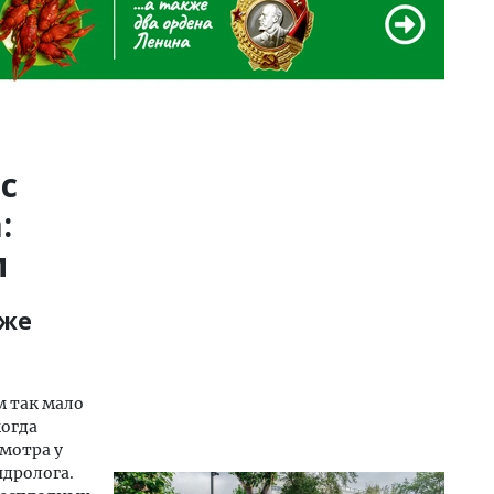
с
:
м
аже
м так мало
когда
мотра у
ндролога.