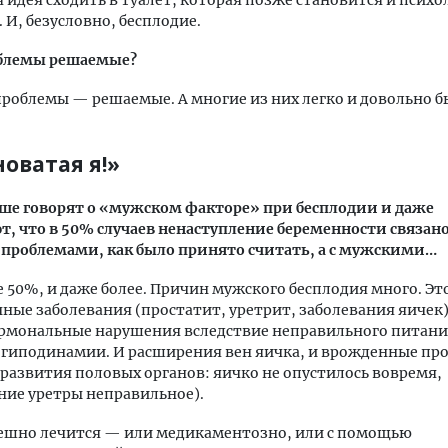
 идея сходить в туалет, которая позже становится и псих
 И, безусловно, бесплодие.
блемы решаемые?
проблемы — решаемые. А многие из них легко и довольно б
оватая я!»
ьше говорят о «мужском факторе» при бесплодии и даже
, что в 50% случаев ненаступление беременности связано
проблемами, как было принято считать, а с мужскими…
 50%, и даже более. Причин мужского бесплодия много. Эт
ые заболевания (простатит, уретрит, заболевания яичек)
ормональные нарушения вследствие неправильного питани
 гиподинамии. И расширения вен яичка, и врожденные пр
развития половых органов: яичко не опустилось вовремя,
ие уретры неправильное).
пешно лечится — или медикаментозно, или с помощью