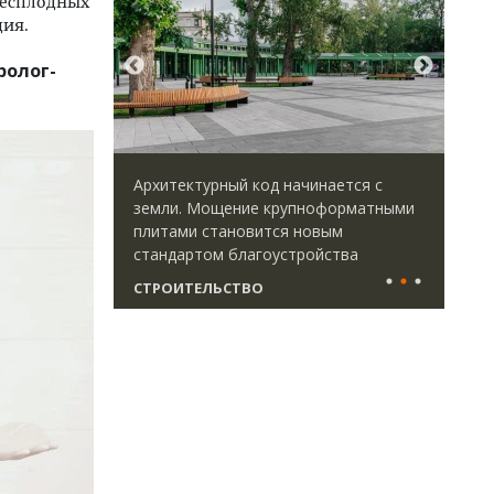
бесплодных
дия.
ролог-
ктурный код начинается с
Двухуровневые номера и вид
 Мощение крупноформатными
Каким будет новый бутик-от
и становится новым
«Белкур» в Белокурихе
ртом благоустройства
ТЕЛЬСТВО
ДОМА И КВАРТИРЫ