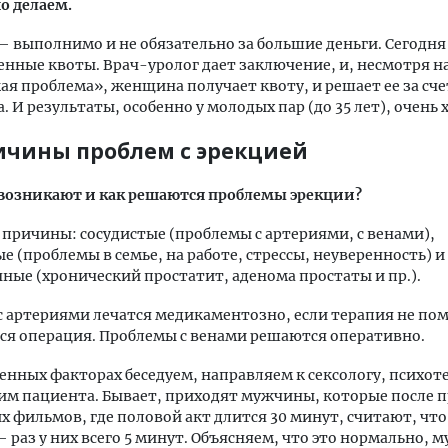
о делаем.
— выполнимо и не обязательно за большие деньги. Сегодня 
енные квоты. Врач-уролог дает заключение, и, несмотря на
ая проблема», женщина получает квоту, и решает ее за сче
а. И результаты, особенно у молодых пар (до 35 лет), очень
ичины проблем с эрекцией
возникают и как решаются проблемы эрекции?
 причины: сосудистые (проблемы с артериями, с венами),
е (проблемы в семье, на работе, стрессы, неуверенность) и
ые (хронический простатит, аденома простаты и пр.).
 артериями лечатся медикаментозно, если терапия не пом
я операция. Проблемы с венами решаются оперативно.
енных факторах беседуем, направляем к сексологу, психот
им пациента. Бывает, приходят мужчины, которые после 
х фильмов, где половой акт длится 30 минут, считают, что
 раз у них всего 5 минут. Объясняем, что это нормально, 