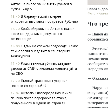
Алтае на вилле за 87 тысяч рублей в
сутки. Видео
Павел Андре
Фото: «Клини
В барнаульской галерее
18:40
откроется выставка портретов Рублева
Что тр
Крайизбирком на Алтае отказал
18:20
трем кандидатам в депутаты в
— Павел А
регистрации
обращатьс
Отдых на свежем водороде. Какие
18:00
— Это так.
технологии внедряют в санаториях
пациентов.
Белокурихи
немногосло
Родственники убитых девушек
17:40
сообщает о
узнали из СМИ о желании маньяка уйти
Нередко же
на СВО
— О каких 
Пьяный тракторист устроил
17:20
погоню со стрельбой
— Нарушен
Жителю Славгорода назначили
эякуляции)
17:07
пенсию после перерасчета стажа,
от изнуря
полученного в одной из стран СНГ
гиперактив