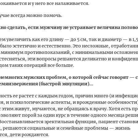
покаивается и у него все налаживается.
учае всегда можно помочь.
о сделать, если мужчину не устраивает величина полово
 увеличить как его длину — до 5 см, так и диаметр — в 1,5
 было эстетично и естественно. Это несложные, отработан
с минимум противопоказаний, с минимальными осложнен
 стесняться, эти вопросы решаются деликатно и конфиденц
ом таких операций все больше.
немногих мужских проблем, о которой сейчас говорят —
емяизвержения (быстрой эякуляции)...
ость ее растет с каждым годом, причин много (и инфекц
я, и психологические аспекты, и врожденные особенности)
 этим живут, мучаются, не обращаясь к врачу. Хотя есть п
зволяют порой за один курс в течение одного месяца реш
Восстанавливается эректильная функция, пациент станови
, решаются социальные и семейные проблемы — жизнь
ся, дети рождаются.