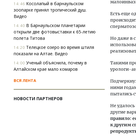
малоинваз
Косолапый в барнаульском
14:46
зоопарке принял тропический душ.
Есть еще о
Видео
происходит
В Барнаульском планетарии
14:40
сперматозо
открыли две фотовыставки к 65-летию
полета Титова
Но даже в 
использова
Телецкое озеро во время штиля
14:20
реализоват
показали на Алтае. Видео
Ученый объяснила, почему в
Такими пр
14:00
Алтайском крае мало комаров
урологи-ан
ВСЯ ЛЕНТА
Подчеркну:
ними годам
пытались с
НОВОСТИ ПАРТНЕРОВ
Не удалось
другие вар
правило: е
к другим 
репродукти