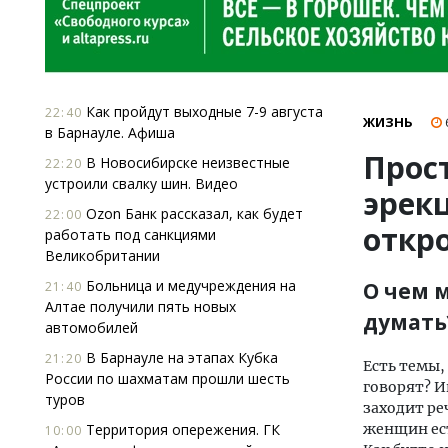
Как пройдут выходные 7-9 августа
22:40
ЖИЗНЬ
в Барнауле. Афиша
Прос
В Новосибирске неизвестные
22:20
устроили свалку шин. Видео
эрекц
Ozon Банк рассказал, как будет
22:00
откр
работать под санкциями
Великобритании
Больница и медучреждения на
О чем 
21:40
Алтае получили пять новых
думать
автомобилей
В Барнауле на этапах Кубка
21:20
Есть темы,
России по шахматам прошли шесть
говорят? И
туров
заходит ре
Территория опережения. ГК
женщин ест
10:00