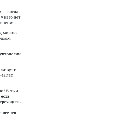
и — когда
у него нет
менения.
м, можно
разом
дуктологии
.
 живут с
–12 лет
о? Есть и
 есть
переходить
 все это