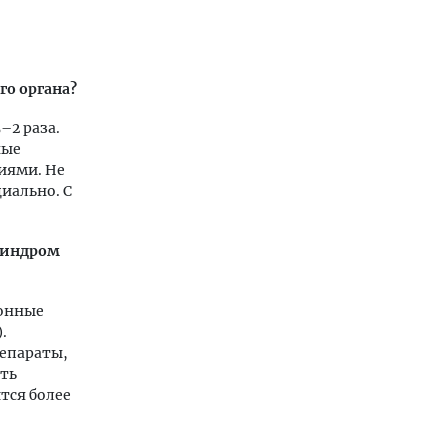
го органа?
–2 раза.
ные
иями. Не
иально. С
 синдром
ионные
.
репараты,
ить
тся более