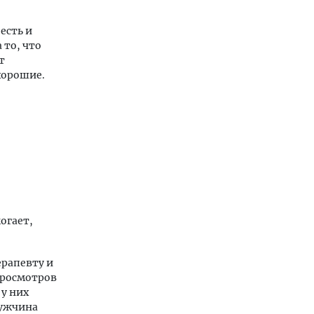
есть и
 то, что
т
 хорошие.
огает,
ерапевту и
просмотров
 у них
мужчина