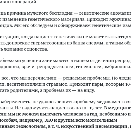
ивных операций.
дна причина мужского бесплодия — генетические аномали
 изменение генетического материала. Приходит мужчина: 
идов. Мы его обследуем и обнаруживаем генетические из
ситуации, когда пациент генетически не может стать отцо
ть донорские сперматозоиды из банка спермы, и таким об
ь желание отцовства.
облемами успешно занимаются в нашем отделении репро
дрологи, врачи-репродуктологи, гинекологи, эмбриологи
 все, что мы перечислили — решаемые проблемы. Но люди
и, десятилетиями и страдают. Приходят пары, которые 10
тать родителями, а проблема их — на виду.
 забеременеть, не удалось решить проблему медикаментозн
ианты. Не надо мучить пациентов по 10–15 лет.
В медицине
сли мы не можем вылечить человека за год, необходимо 
способам, например, ЭКО и другим вспомогательным
вным технологиям, в т. ч. искусственной инсеминации, и