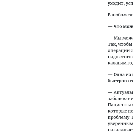
уходит, ус
В любом сл
— Что можн
— Мы можем
Так, чтобы
операции 
надо этого
каждым год
— Одна из 
быстрого с
— Актуальн
заболевани
Пациенты с
которые по
проблему. 
уверенным
налаживает