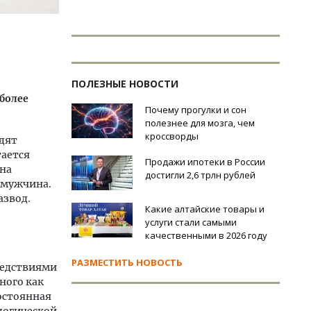
ПОЛЕЗНЫЕ НОВОСТИ
более
Почему прогулки и сон
полезнее для мозга, чем
кроссворды
одят
тается
Продажи ипотеки в России
ина
достигли 2,6 трлн рублей
т мужчина.
азвод.
Какие алтайские товары и
услуги стали самыми
качественными в 2026 году
РАЗМЕСТИТЬ НОВОСТЬ
ледствиями
ного как
остоянная