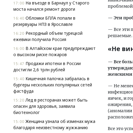
навязчивая
На въезде в Барнаул у Старого
17:00
проблемой.
моста начался ремонт дороги
Обломки БПЛА попали в
— Эти про
16:40
резервуары НПЗ в Ярославле
— Все эти 
Рекордный объем турецкой
16:20
решаемые.
ежевики получила Россия
«Не вин
В Алтайском крае предупреждают
16:00
о высоком риске пожаров
— Все бол
Продажи ипотеки в России
15:47
утверждают
достигли 2,6 трлн рублей
женскими 
Кишечная палочка забралась в
15:40
бургеры нескольких популярных сетей
— Не менее
фастфуда
инфекционн
яичек, и г
Лед в ресторанах может быть
15:20
ожирения,
опасен для здоровья, заявила
(аномалии 
биотехнолог
расположен
Женщина узнала об изменах мужа
15:00
благодаря неизвестному жужжанию
Все это ус