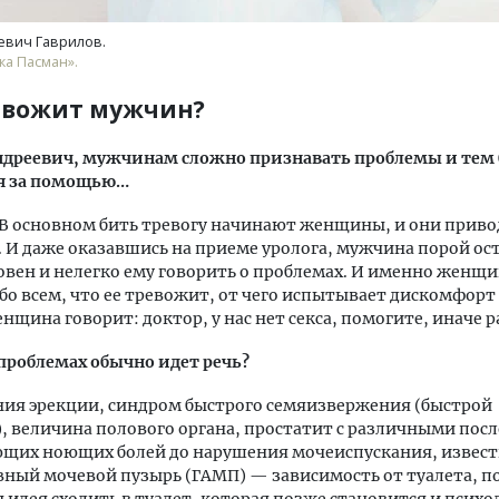
евич Гаврилов.
ка Пасман».
евожит мужчин?
ндреевич, мужчинам сложно признавать проблемы и тем 
я за помощью…
 В основном бить тревогу начинают женщины, и они прив
 И даже оказавшись на приеме уролога, мужчина порой ос
вен и нелегко ему говорить о проблемах. И именно женщ
бо всем, что ее тревожит, от чего испытывает дискомфор
нщина говорит: доктор, у нас нет секса, помогите, иначе р
проблемах обычно идет речь?
ия эрекции, синдром быстрого семяизвержения (быстрой
, величина полового органа, простатит с различными пос
ющих ноющих болей до нарушения мочеиспускания, извест
ный мочевой пузырь (ГАМП) — зависимость от туалета, п