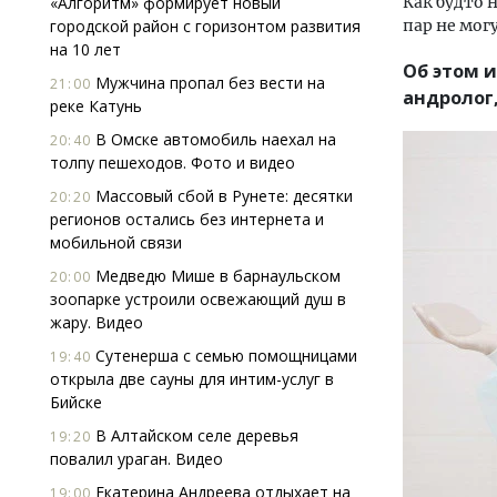
«Алгоритм» формирует новый
Как будто 
городской район с горизонтом развития
пар не мог
на 10 лет
Об этом и
Мужчина пропал без вести на
21:00
андролог,
реке Катунь
В Омске автомобиль наехал на
20:40
толпу пешеходов. Фото и видео
Двухуровневые номера и вид 
Массовый сбой в Рунете: десятки
20:20
Каким будет новый бутик-от
регионов остались без интернета и
«Белкур» в Белокурихе
мобильной связи
Медведю Мише в барнаульском
20:00
ДОМА И КВАРТИРЫ
зоопарке устроили освежающий душ в
жару. Видео
Сутенерша с семью помощницами
19:40
открыла две сауны для интим-услуг в
Бийске
В Алтайском селе деревья
19:20
повалил ураган. Видео
Екатерина Андреева отдыхает на
19:00