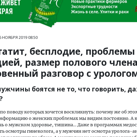
6 НОЯБРЯ 2019
08:50
татит, бесплодие, проблемы 
ией, размер полового члена
овенный разговор с уролого
мужчины боятся не то, что говорить, д
?
 по поводу которых хочется воскликнуть: почему же об это
нформацию о женских проблемах мы видим постоянно. А 
чь о мужском здоровье, тишина… Даже в программах медос
ь осмотры гинеколога, а у мужчин нет осмотра уролога-а