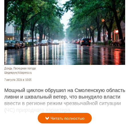
Дождь. Пасмурная погода
Шедеврум/Altapress.ru
7 августа 2026 в 10:05
Мощный циклон обрушил на Смоленскую область
ливни и шквальный ветер, что вынудило власти
ввести в регионе режим чрезвычайной ситуации
(ЧС) природного характера.
Читать полностью