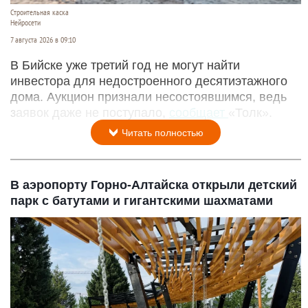
Строительная каска
Нейросети
7 августа 2026 в 09:10
В Бийске уже третий год не могут найти
инвестора для недостроенного десятиэтажного
дома. Аукцион признали несостоявшимся, ведь
заявок даже не поступало,
сообщает
«Толк».
Читать полностью
В аэропорту Горно-Алтайска открыли детский
парк с батутами и гигантскими шахматами