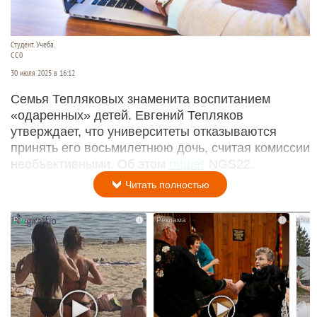
Студент. Учеба.
СС0
30 июля 2025 в 16:12
Семья Тепляковых знаменита воспитанием
«одаренных» детей. Евгений Тепляков
утверждает, что университеты отказываются
принять его восьмилетнюю дочь, считая комиссии
необъективными. Об этом
пишет
NGS22.
Читать полностью
i
i