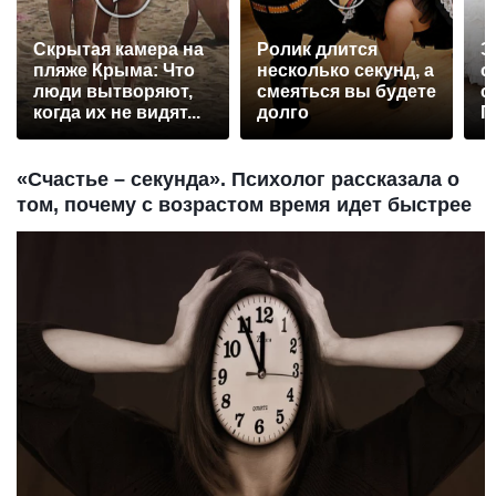
Скрытая камера на
Ролик длится
Э
пляже Крыма: Что
несколько секунд, а
о
люди вытворяют,
смеяться вы будете
с
когда их не видят...
долго
П
р
«Счастье – секунда». Психолог рассказала о
том, почему с возрастом время идет быстрее