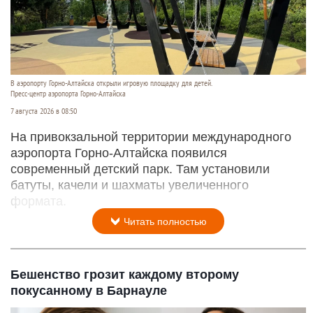
В аэропорту Горно-Алтайска открыли игровую площадку для детей.
Пресс-центр аэропорта Горно-Алтайска
7 августа 2026 в 08:50
На привокзальной территории международного
аэропорта Горно-Алтайска появился
современный детский парк. Там установили
батуты, качели и шахматы увеличенного
формата.
Читать полностью
Бешенство грозит каждому второму
покусанному в Барнауле