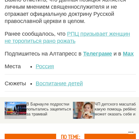
личным мнением священнослужителя и не
отражает официальную доктрину Русской
православной церкви в целом.
Ранее сообщалось, что
РПЦ призывает женщин
не торопиться рано рожать
Подпишитесь на Алтапресс в
Телеграме
и в
Max
Места
Россия
Сюжеты
Воспитание детей
В Барнауле подростки
ЧП детского масштаба:
попытались зацепиться
какую помощь ребёнок
за трамвай
может оказать себе и
другим в экстренной
ситуации
ПО ТЕМЕ: