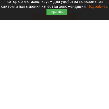
которые мы используем для удобства пользования
Altapress.ru
вспоминает о важных событиях,
сайтом и повышения качества рекомендаций.
Подробнее
.
которые произошли в на Алтае 6 августа.
Принять
Читать полностью
Как пройдут выходные 7-9 августа в
Барнауле. Афиша
Песок. Пляж.