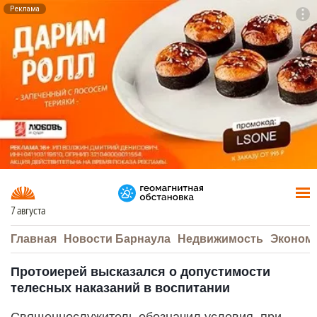
Реклама
To
F7
7 августа
Главная
Новости Барнаула
Недвижимость
Эконом
Протоиерей высказался о допустимости
телесных наказаний в воспитании
Священнослужитель обозначил условия, при