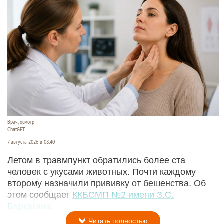
Врач, осмотр
ChatGPT
7 августа 2026 в 08:40
Летом в травмпункт обратились более ста
человек с укусами животных. Почти каждому
второму назначили прививку от бешенства. Об
этом сообщает
ККБСМП №2 имени З.С.
Баркагана.
Читать полностью