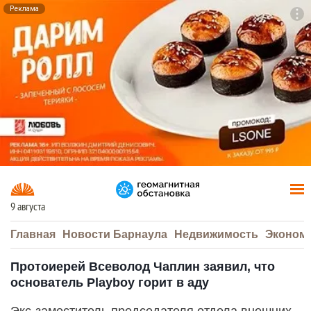
Реклама
To
F7
9 августа
Главная
Новости Барнаула
Недвижимость
Эконом
Протоиерей Всеволод Чаплин заявил, что
основатель Playboy горит в аду
Экс-заместитель председателя отдела внешних