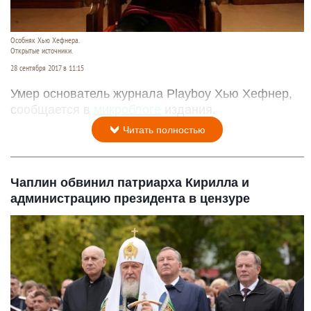
Особняк Хью Хефнера.
Открытые источники.
28 сентября 2017 в 11:15
Умер основатель журнала Playboy Хью Хефнер,
сообщается в
микроблоге
издания.
Читать полностью
Чаплин обвинил патриарха Кирилла и
администрацию президента в цензуре