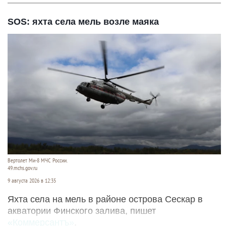
SOS: яхта села мель возле маяка
Вертолет Ми-8 МЧС России.
49.mchs.gov.ru
9 августа 2026 в 12:35
Яхта села на мель в районе острова Сескар в
акватории Финского залива, пишет
«Коммерсантъ»
.