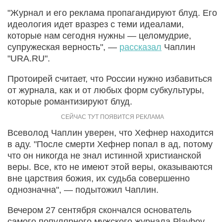
"Журнал и его реклама пропагандируют блуд. Его
идеология идет вразрез с теми идеалами,
которые нам сегодня нужны — целомудрие,
супружеская верность", —
рассказал
Чаплин
"URA.RU".
Протоирей считает, что России нужно избавиться
от журнала, как и от любых форм субкультуры,
которые романтизируют блуд.
Всеволод Чаплин уверен, что Хефнер находится
в аду. "После смерти Хефнер попал в ад, потому
что он никогда не знал истинной христианской
веры. Все, кто не имеют этой веры, оказываются
вне царствия божия, их судьба совершенно
однозначна", — подытожил Чаплин.
Вечером 27 сентября скончался основатель
самого популярного мужского журнала Playboy