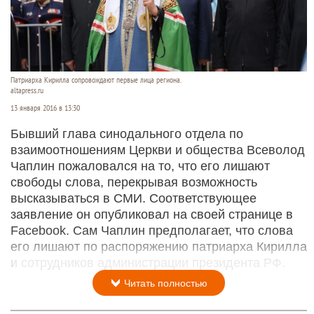
Патриарха Кирилла сопровождают первые лица региона.
altapress.ru
13 января 2016 в 13:30
Бывший глава синодального отдела по
взаимоотношениям Церкви и общества Всеволод
Чаплин пожаловался на то, что его лишают
свободы слова, перекрывая возможность
высказываться в СМИ. Соответствующее
заявление он опубликовал на своей странице в
Facebook. Сам Чаплин предполагает, что слова
его лишают по распоряжению патриарха Кирилла
и сотрудников администрации президента РФ.
Читать полностью