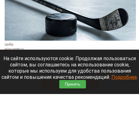
Шайба.
alice.yandex.ru
9 августа 2026 в 11:35
На сайте используются cookie. Продолжая пользоваться
сайтом, вы соглашаетесь на использование cookie,
Евгений Кузнецов официально стал игроком
которые мы используем для удобства пользования
новосибирской «Сибири».
сайтом и повышения качества рекомендаций.
Подробнее
.
Читать полностью
Принять
«Веселый молочник» купил билет до
Стамбула