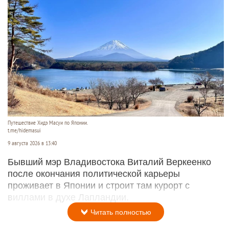
Путешествие Хидэ Масуи по Японии.
t.me/hidemasui
9 августа 2026 в 13:40
Бывший мэр Владивостока Виталий Веркеенко
после окончания политической карьеры
проживает в Японии и строит там курорт с
виллами в духе Лапландии.
Читать полностью