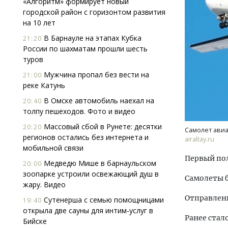
«Алгоритм» формирует новый
городской район с горизонтом развития
на 10 лет
В Барнауле на этапах Кубка
21:20
России по шахматам прошли шесть
туров
Мужчина пропал без вести на
21:00
реке Катунь
Смелость архитектурных идей.
Архи
Генеральный директор компании
зем
В Омске автомобиль наехал на
20:40
ЗИАС — об эстетике городов,
пли
толпу пешеходов. Фото и видео
трендах в фасадах и развитии рынка
ста
Массовый сбой в Рунете: десятки
20:20
Самолет авиа
СТРОИТЕЛЬСТВО
СТР
регионов остались без интернета и
airaltay.ru
мобильной связи
Первый пол
Медведю Мише в барнаульском
20:00
зоопарке устроили освежающий душ в
Самолеты б
жару. Видео
Отправлени
Сутенерша с семью помощницами
19:40
открыла две сауны для интим-услуг в
Ранее стал
Бийске