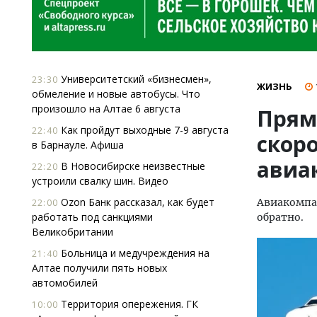
Университетский «бизнесмен»,
23:30
ЖИЗНЬ
обмеление и новые автобусы. Что
произошло на Алтае 6 августа
Прям
Как пройдут выходные 7-9 августа
22:40
скор
в Барнауле. Афиша
авиа
В Новосибирске неизвестные
22:20
устроили свалку шин. Видео
Ozon Банк рассказал, как будет
Авиакомпан
22:00
работать под санкциями
обратно.
Великобритании
Больница и медучреждения на
21:40
Алтае получили пять новых
автомобилей
Территория опережения. ГК
10:00