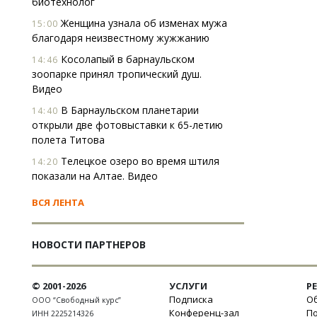
биотехнолог
Женщина узнала об изменах мужа
15:00
благодаря неизвестному жужжанию
Косолапый в барнаульском
14:46
зоопарке принял тропический душ.
Видео
В Барнаульском планетарии
14:40
открыли две фотовыставки к 65-летию
полета Титова
Телецкое озеро во время штиля
14:20
показали на Алтае. Видео
ВСЯ ЛЕНТА
НОВОСТИ ПАРТНЕРОВ
© 2001-2026
УСЛУГИ
Р
Подписка
Об
ООО “Свободный курс”
Конференц-зал
П
ИНН 2225214326