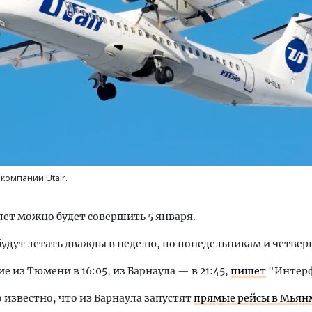
тектурный код начинается с
Двухуровневые номера и в
ли. Мощение крупноформатными
Каким будет новый бутик
тами становится новым
«Белкур» в Белокурихе
ндартом благоустройства
компании Utair.
ОИТЕЛЬСТВО
ДОМА И КВАРТИРЫ
ет можно будет совершить 5 января.
удут летать дважды в неделю, по понедельникам и четвер
е из Тюмени в 16:05, из Барнаула — в 21:45,
пишет
"Интерф
о известно, что из Барнаула запустят
прямые рейсы в Мьян