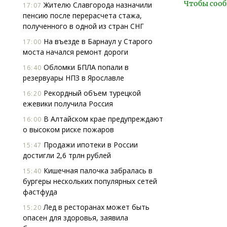
Чтобы сооб
Жителю Славгорода назначили
17:07
пенсию после перерасчета стажа,
полученного в одной из стран СНГ
На въезде в Барнаул у Старого
17:00
моста начался ремонт дороги
Обломки БПЛА попали в
16:40
резервуары НПЗ в Ярославле
Рекордный объем турецкой
16:20
ежевики получила Россия
В Алтайском крае предупреждают
16:00
о высоком риске пожаров
Продажи ипотеки в России
15:47
достигли 2,6 трлн рублей
Кишечная палочка забралась в
15:40
бургеры нескольких популярных сетей
фастфуда
Лед в ресторанах может быть
15:20
опасен для здоровья, заявила