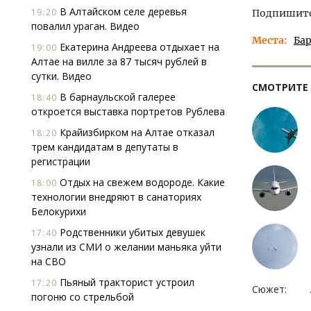
В Алтайском селе деревья
19:20
Подпишитес
повалил ураган. Видео
Места
Ба
Екатерина Андреева отдыхает на
19:00
Алтае на вилле за 87 тысяч рублей в
сутки. Видео
СМОТРИТЕ
В барнаульской галерее
18:40
откроется выставка портретов Рублева
Крайизбирком на Алтае отказал
18:20
трем кандидатам в депутаты в
регистрации
Отдых на свежем водороде. Какие
18:00
технологии внедряют в санаториях
Белокурихи
Родственники убитых девушек
17:40
узнали из СМИ о желании маньяка уйти
на СВО
Пьяный тракторист устроил
17:20
Сюжет:
погоню со стрельбой