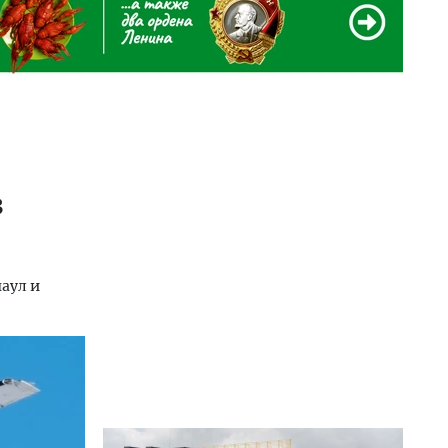
з
аул и