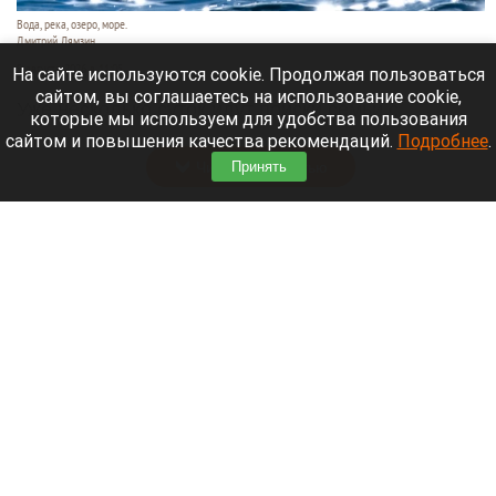
Вода, река, озеро, море.
Дмитрий Лямзин
9 августа 2026 в 11:05
На сайте используются cookie. Продолжая пользоваться
сайтом, вы соглашаетесь на использование cookie,
Уже несколько суток идут поиски семьи с
которые мы используем для удобства пользования
восьмилетним ребенком.
сайтом и повышения качества рекомендаций.
Подробнее
.
Принять
Читать полностью
Нападающий и капитан «Вашингтон Кэпиталз»
рассказал, где будет жить после завершения
карьеры