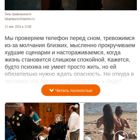
Типы привязанности
Шедеврум/Altapress.ru
13 мая 2026 в 13:08
Мы проверяем телефон перед сном, тревожимся
из-за молчания близких, мысленно прокручиваем
худшие сценарии и настораживаемся, когда
жизнь становится слишком спокойной. Кажется,
будто психика не умеет просто жить, но ей
обязательно нужно ждать опасность. Но откуда в
человеке эта постоянная готовность к беде?
Читать полностью
i