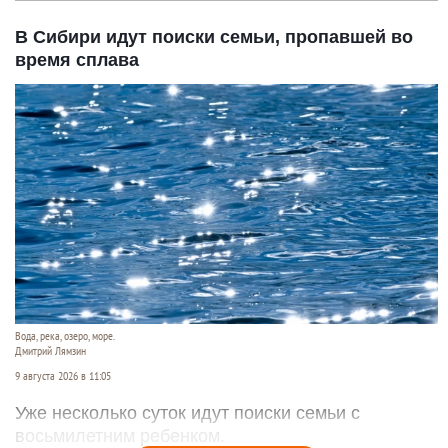
В Сибири идут поиски семьи, пропавшей во
время сплава
Вода, река, озеро, море.
Дмитрий Лямзин
9 августа 2026 в 11:05
Уже несколько суток идут поиски семьи с
восьмилетним ребенком.