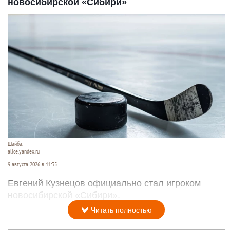
новосибирской «Сибири»
Шайба.
alice.yandex.ru
9 августа 2026 в 11:35
Евгений Кузнецов официально стал игроком
новосибирской «Сибири».
Читать полностью