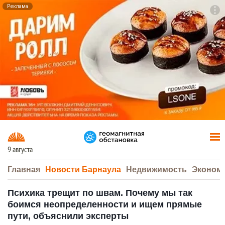
Реклама
To
F7
9 августа
Главная
Новости Барнаула
Недвижимость
Эконом
Психика трещит по швам. Почему мы так
боимся неопределенности и ищем прямые
пути, объяснили эксперты