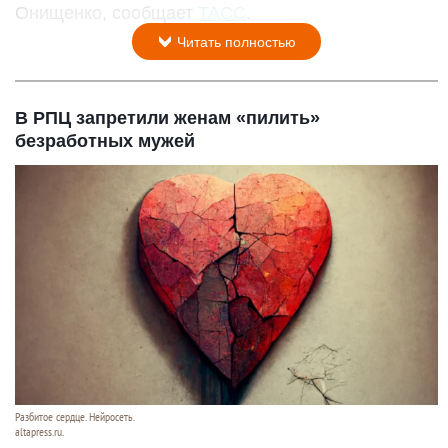
Онищенко, сообщает
ТАСС
.
Читать полностью
В РПЦ запретили женам «пилить»
безработных мужей
Разбитое сердце. Нейросеть.
altapress.ru.