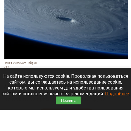
Земля из космоса. Тайфун.
СС0
9 августа 2026 в 17:05
На сайте используются cookie. Продолжая пользоваться
сайтом, вы соглашаетесь на использование cookie,
Два крупнейших аэропорта Шанхая — Пудун и
которые мы используем для удобства пользования
Хунцяо — к 9 августа отменили порядка 60%
сайтом и повышения качества рекомендаций.
Подробнее
.
рейсов из-за приближающегося тайфуна
Принять
«Долфин».
Читать полностью