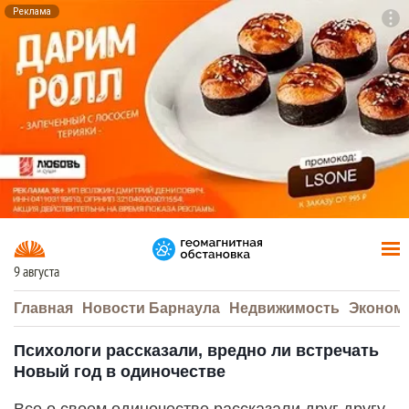
Реклама
To
F7
9 августа
Главная
Новости Барнаула
Недвижимость
Эконом
Психологи рассказали, вредно ли встречать
Новый год в одиночестве
Все о своем одиночестве рассказали друг другу