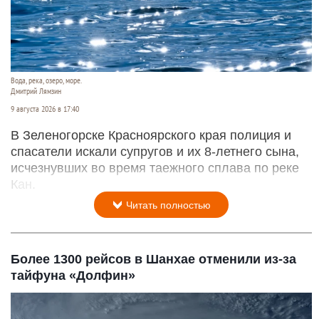
Вода, река, озеро, море.
Дмитрий Лямзин
9 августа 2026 в 17:40
В Зеленогорске Красноярского края полиция и
спасатели искали супругов и их 8-летнего сына,
исчезнувших во время таежного сплава по реке
Кан.
Читать полностью
Более 1300 рейсов в Шанхае отменили из-за
тайфуна «Долфин»