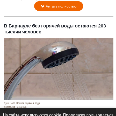
Читать полностью
В Барнауле без горячей воды остаются 203
тысячи человек
Душ. Вода. Ванная. Горячая вода
Анастасия Панченко
7 августа 2026 в 14:30
На сайте используются cookie. Продолжая пользоваться