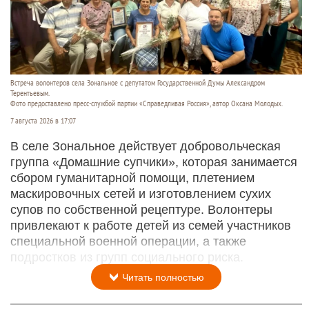
Встреча волонтеров села Зональное с депутатом Государственной Думы Александром
Терентьевым.
Фото предоставлено пресс-службой партии «Справедливая Россия», автор Оксана Молодых.
7 августа 2026 в 17:07
В селе Зональное действует добровольческая
группа «Домашние супчики», которая занимается
сбором гуманитарной помощи, плетением
маскировочных сетей и изготовлением сухих
супов по собственной рецептуре. Волонтеры
привлекают к работе детей из семей участников
специальной военной операции, а также
подростков из групп социального риска.
Читать полностью