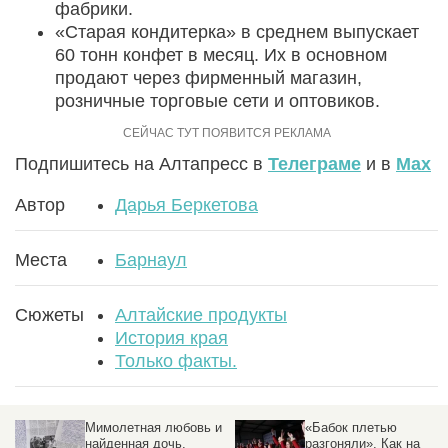
фабрики.
«Старая кондитерка» в среднем выпускает
60 тонн конфет в месяц. Их в основном
продают через фирменный магазин,
розничные торговые сети и оптовиков.
Подпишитесь на Алтапресс в
Телеграме
и в
Max
Автор
Дарья Беркетова
Места
Барнаул
Сюжеты
Алтайские продукты
История края
Только факты.
и
«Бабок плетью
Город над могилами.
разгоняли». Как на
Куда исчезли