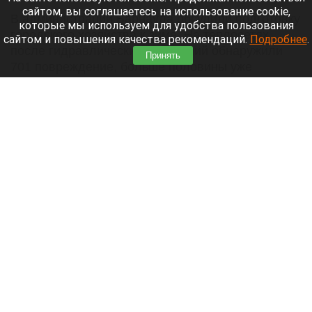
сайтом, вы соглашаетесь на использование cookie,
В администрации Барнаула обсудили подготовку
которые мы используем для удобства пользования
городского хозяйства к зиме. На теплосетях
сайтом и повышения качества рекомендаций.
Подробнее
.
после гидравлических испытаний обнаружили
Принять
701 повреждение, больше половины уже
устранили. Об этом сообщает
официальный
сайт
города Барнаула.
Читать полностью
В России обновят систему оповещений об
отмене поездов. Подробности