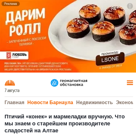
Реклама
To
F7
7 августа
Главная
Новости Барнаула
Недвижимость
Эконом
Птичий «конек» и мармеладки вручную. Что
мы знаем о старейшем производителе
сладостей на Алтае