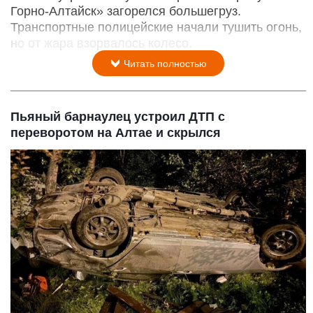
Горно-Алтайск» загорелся большегруз.
Транспортные полицейские начали тушить огонь,
но от жара взорвалось колесо.
Читать полностью
Пьяный барнаулец устроил ДТП с
переворотом на Алтае и скрылся