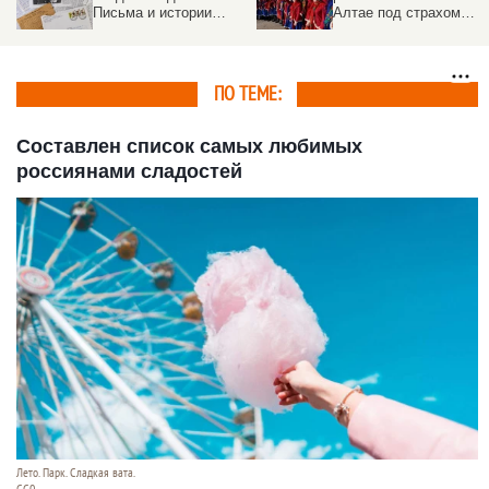
Алтае под страхом
кладбища старого
наказания праздновали
Барнаула — рассказал
Пасху и воровали
краевед
новогодние костюмы на
Святки, рассказала
ПО ТЕМЕ:
этнограф
Составлен список самых любимых
россиянами сладостей
Лето. Парк. Сладкая вата.
СС0