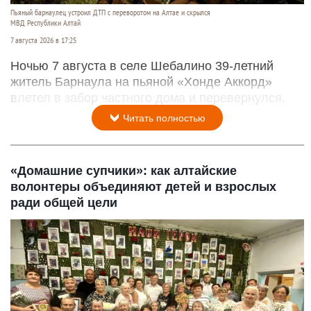
Пьяный барнаулец устроил ДТП с переворотом на Алтае и скрылся
МВД Республики Алтай
7 августа 2026 в 17:25
Ночью 7 августа в селе Шебалино 39-летний
житель Барнаула на пьяной «Хонде Аккорд»
влетел в забор частного дома и перевернулся.
Читать полностью
«Домашние супчики»: как алтайские
волонтеры объединяют детей и взрослых
ради общей цели