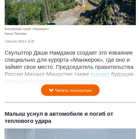
Всесезонный курорт «Манжерок».
Ирина Пергаева.
7 августа 2026 в 15:20
Скульптор Даши Намдаков создает это изваяние
специально для курорта «Манжерок», где оно и
займет свое место. Председатель правительства
России Михаил Мишустин также
оценил
будущие
планы по строительству скульптуры.
Читать полностью
Малыш уснул в автомобиле и погиб от
теплового удара