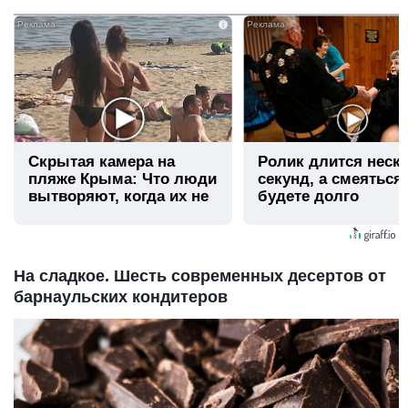
i
Скрытая камера на
Ролик длится неск
пляже Крыма: Что люди
секунд, а смеяться
вытворяют, когда их не
будете долго
видят...
На сладкое. Шесть современных десертов от
барнаульских кондитеров