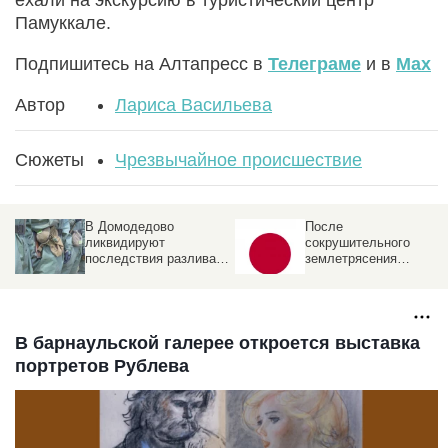
Памуккале.
Подпишитесь на Алтапресс в
Телеграме
и в
Max
Автор
Лариса Васильева
Сюжеты
Чрезвычайное происшествие
В Домодедово
После
ликвидируют
сокрушительного
последствия разлива
землетрясения
химикатов после атаки
произошел взрыв в
БПЛА . Что известно
японском торговом
центре
В барнаульской галерее откроется выставка
портретов Рублева