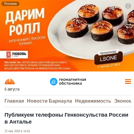
Реклама
To
F7
6 августа
Главная
Новости Барнаула
Недвижимость
Эконом
Публикуем телефоны Генконсульства России
в Анталье
25 мая 2010 в 14:16